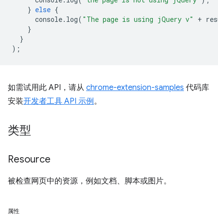
}
else
{
console
.
log
(
"The page is using jQuery v"
+
res
}
}
);
如需试用此 API，请从
chrome-extension-samples
代码库
安装
开发者工具 API 示例
。
类型
Resource
被检查网页中的资源，例如文档、脚本或图片。
属性