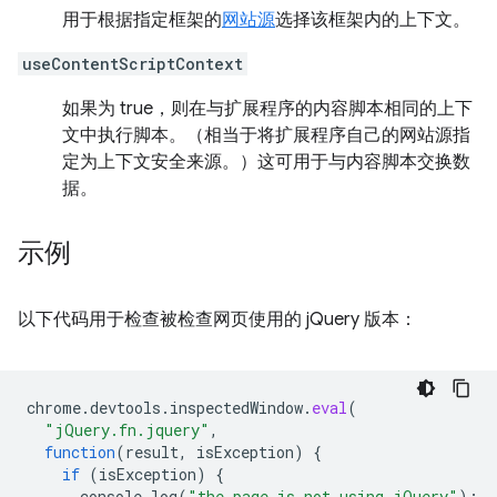
用于根据指定框架的
网站源
选择该框架内的上下文。
useContentScriptContext
如果为 true，则在与扩展程序的内容脚本相同的上下
文中执行脚本。（相当于将扩展程序自己的网站源指
定为上下文安全来源。）这可用于与内容脚本交换数
据。
示例
以下代码用于检查被检查网页使用的 jQuery 版本：
chrome
.
devtools
.
inspectedWindow
.
eval
(
"jQuery.fn.jquery"
,
function
(
result
,
isException
)
{
if
(
isException
)
{
console
.
log
(
"the page is not using jQuery"
);