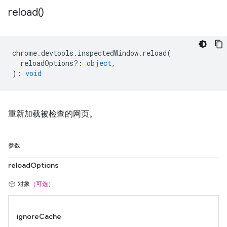
reload(
)
chrome
.
devtools
.
inspectedWindow
.
reload
(
reloadOptions?
:
object
,
)
:
void
重新加载被检查的网页。
参数
reloadOptions
对象
（可选）
ignoreCache