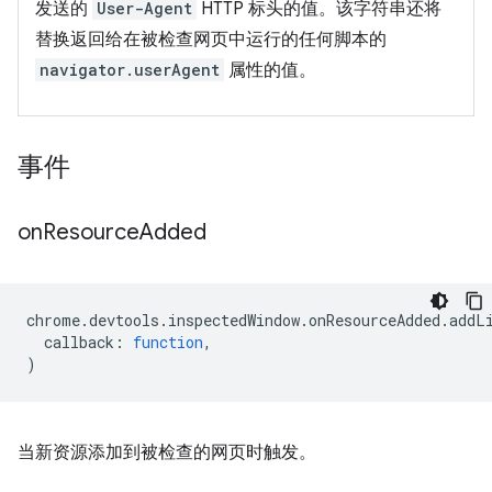
发送的
User-Agent
HTTP 标头的值。该字符串还将
替换返回给在被检查网页中运行的任何脚本的
navigator.userAgent
属性的值。
事件
on
Resource
Added
chrome
.
devtools
.
inspectedWindow
.
onResourceAdded
.
addL
callback
:
function
,
)
当新资源添加到被检查的网页时触发。