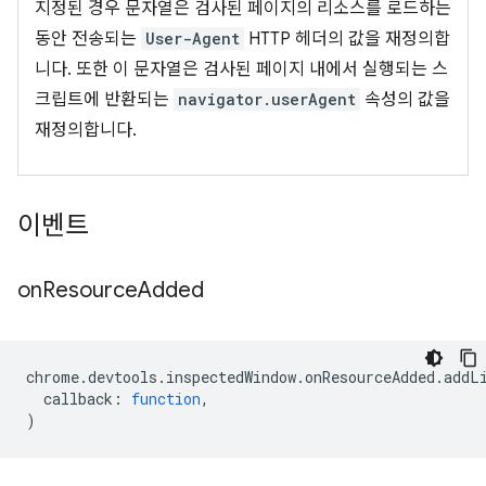
지정된 경우 문자열은 검사된 페이지의 리소스를 로드하는
동안 전송되는
User-Agent
HTTP 헤더의 값을 재정의합
니다. 또한 이 문자열은 검사된 페이지 내에서 실행되는 스
크립트에 반환되는
navigator.userAgent
속성의 값을
재정의합니다.
이벤트
on
Resource
Added
chrome
.
devtools
.
inspectedWindow
.
onResourceAdded
.
addL
callback
:
function
,
)