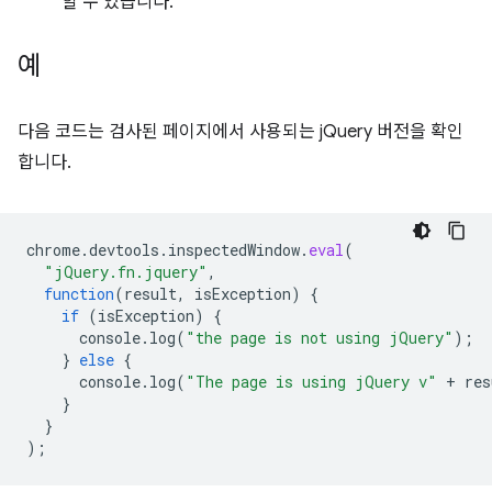
할 수 있습니다.
예
다음 코드는 검사된 페이지에서 사용되는 jQuery 버전을 확인
합니다.
chrome
.
devtools
.
inspectedWindow
.
eval
(
"jQuery.fn.jquery"
,
function
(
result
,
isException
)
{
if
(
isException
)
{
console
.
log
(
"the page is not using jQuery"
);
}
else
{
console
.
log
(
"The page is using jQuery v"
+
res
}
}
);