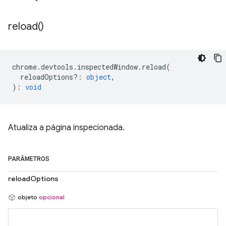
reload(
)
chrome
.
devtools
.
inspectedWindow
.
reload
(
reloadOptions?
:
object
,
)
:
void
Atualiza a página inspecionada.
PARÂMETROS
reloadOptions
objeto
opcional