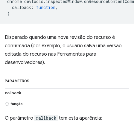
chrome
.
devtools
.
inspectedWindow
.
onResourceContentCom
callback
:
function
,
)
Disparado quando uma nova revisão do recurso é
confirmada (por exemplo, o usuário salva uma versão
editada do recurso nas Ferramentas para
desenvolvedores).
PARÂMETROS
callback
função
O parâmetro
callback
tem esta aparência: