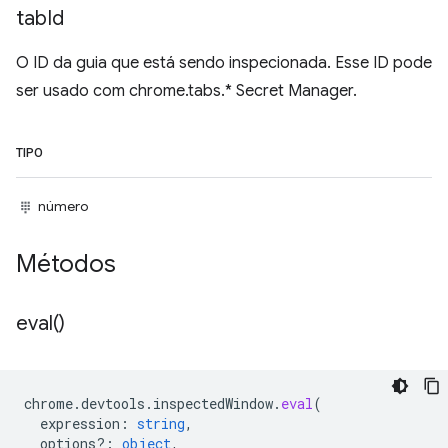
tab
Id
O ID da guia que está sendo inspecionada. Esse ID pode
ser usado com chrome.tabs.* Secret Manager.
TIPO
número
Métodos
eval(
)
chrome
.
devtools
.
inspectedWindow
.
eval
(
expression
:
string
,
options?
:
object
,