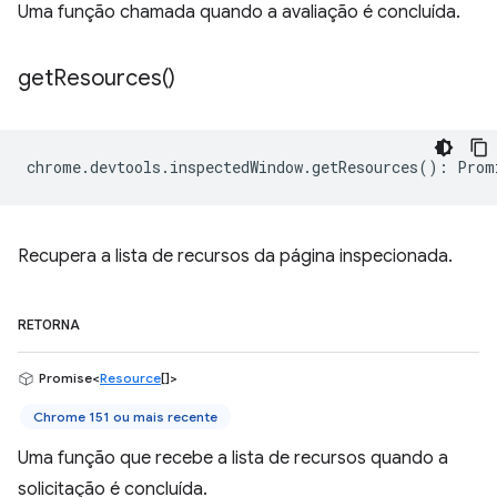
Uma função chamada quando a avaliação é concluída.
get
Resources(
)
chrome
.
devtools
.
inspectedWindow
.
getResources
()
:
Prom
Recupera a lista de recursos da página inspecionada.
RETORNA
Promise<
Resource
[]>
Chrome 151 ou mais recente
Uma função que recebe a lista de recursos quando a
solicitação é concluída.