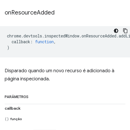
on
Resource
Added
chrome
.
devtools
.
inspectedWindow
.
onResourceAdded
.
addL
callback
:
function
,
)
Disparado quando um novo recurso é adicionado à
página inspecionada.
PARÂMETROS
callback
função