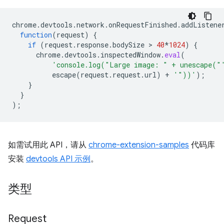
chrome
.
devtools
.
network
.
onRequestFinished
.
addListene
function
(
request
)
{
if
(
request
.
response
.
bodySize
 > 
40
*
1024
)
{
chrome
.
devtools
.
inspectedWindow
.
eval
(
'console.log("Large image: " + unescape("
escape
(
request
.
request
.
url
)
+
'"))'
);
}
}
);
如需试用此 API，请从
chrome-extension-samples
代码库
安装
devtools API 示例
。
类型
Request