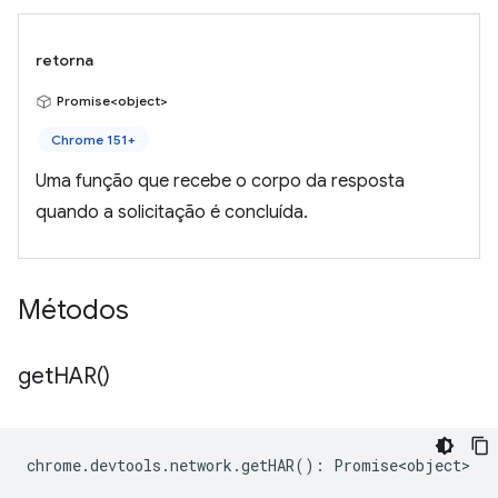
retorna
Promise<object>
Chrome 151+
Uma função que recebe o corpo da resposta
quando a solicitação é concluída.
Métodos
get
HAR(
)
chrome
.
devtools
.
network
.
getHAR
()
:
Promise<object>