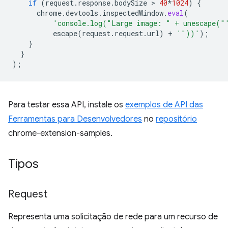
if
(
request
.
response
.
bodySize
 > 
40
*
1024
)
{
chrome
.
devtools
.
inspectedWindow
.
eval
(
'console.log("Large image: " + unescape("
escape
(
request
.
request
.
url
)
+
'"))'
);
}
}
);
Para testar essa API, instale os
exemplos de API das
Ferramentas para Desenvolvedores
no
repositório
chrome-extension-samples.
Tipos
Request
Representa uma solicitação de rede para um recurso de