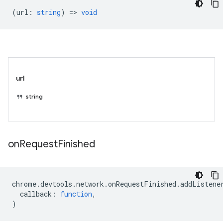
(
url
:
string
) =>
void
url
string
on
Request
Finished
chrome
.
devtools
.
network
.
onRequestFinished
.
addListene
callback
:
function
,
)