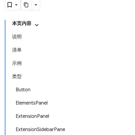
本页内容
说明
清单
示例
类型
Button
ElementsPanel
ExtensionPanel
ExtensionSidebarPane