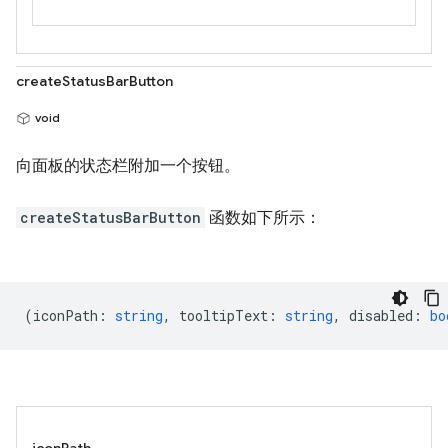
createStatusBarButton
void
向面板的状态栏附加一个按钮。
createStatusBarButton
函数如下所示：
(
iconPath
:
string
,
tooltipText
:
string
,
disabled
:
bo
iconPath