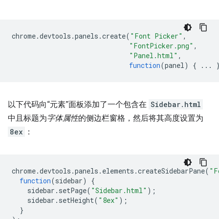
chrome
.
devtools
.
panels
.
create
(
"Font Picker"
,
"FontPicker.png"
,
"Panel.html"
,
function
(
panel
)
{
...
以下代码向“元素”面板添加了一个包含在
Sidebar.html
中且标题为
字体属性
的侧边栏窗格，然后将其高度设置为
8ex
：
chrome
.
devtools
.
panels
.
elements
.
createSidebarPane
(
"F
function
(
sidebar
)
{
sidebar
.
setPage
(
"Sidebar.html"
);
sidebar
.
setHeight
(
"8ex"
);
}