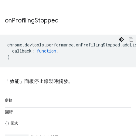
on
Profiling
Stopped
chrome
.
devtools
.
performance
.
onProfilingStopped
.
addLi
callback
:
function
,
)
「效能」面板停止錄製時觸發。
參數
回呼
函式