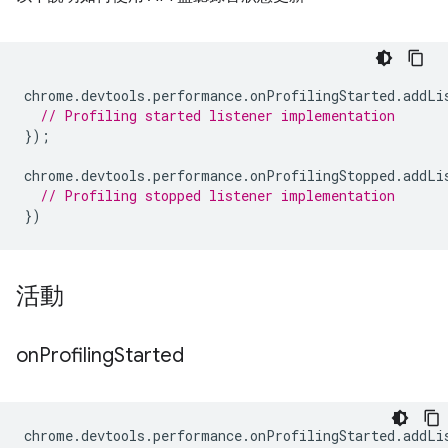
chrome
.
devtools
.
performance
.
onProfilingStarted
.
addLi
// Profiling started listener implementation
});
chrome
.
devtools
.
performance
.
onProfilingStopped
.
addLi
// Profiling stopped listener implementation
})
活動
on
Profiling
Started
chrome
.
devtools
.
performance
.
onProfilingStarted
.
addLi