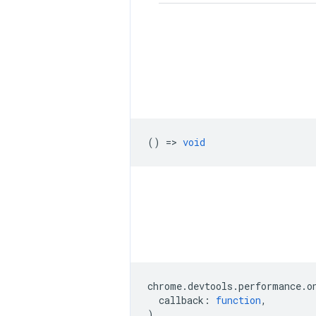
() =>
void
chrome
.
devtools
.
performance
.
o
callback
:
function
,
)