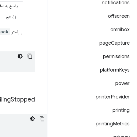
notifications
پاسخ به تم
offscreen
تابع
omnibox
پارامتر
back
page
Capture
permissions
platform
Keys
power
printer
Provider
iling
Stopped
printing
printing
Metrics