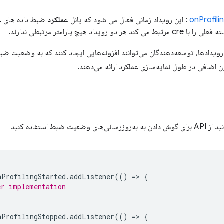
onProfil
: این رویداد زمانی فعال می شود که پانل
عملکرد
ضبط داده های ع
ند هر دو رویداد هیچ پارامتر مرتبطی ندارند.
رویدادها، توسعه‌دهندگان می‌توانند افزونه‌هایی ایجاد کنند که به وضعیت ضب
 اضافی در طول نمایه‌سازی عملکرد ارائه می‌دهند.
یت ضبط استفاده کنید
nProfilingStarted
.
addListener
(()
=
>
{
er implementation
nProfilingStopped
.
addListener
(()
=
>
{