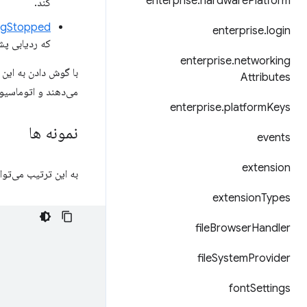
enterprise
.
hardware
Platform
کند.
ingStopped
enterprise
.
login
که ردیابی پشته فعلی را با cre مرتبط می ک
enterprise
.
networking
با گوش دادن به این 
Attributes
می‌دهند و اتوماسیون
enterprise
.
platform
Keys
نمونه ها
events
extension
به این ترتیب می‌توانید از API برای گوش دادن به به‌روزرسانی‌های وضع
extension
Types
file
Browser
Handler
file
System
Provider
font
Settings