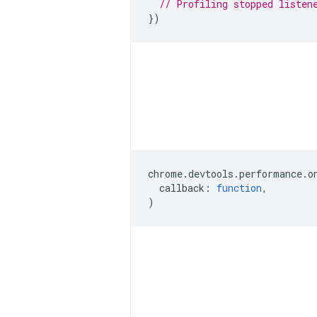
// Profiling stopped listen
})
chrome
.
devtools
.
performance
.
o
callback
:
function
,
)