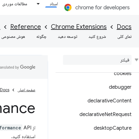
اسناد
مطالعات موردی
browsingData
certificateProvider
I
Reference
Chrome Extensions
Docs
commands
نمای کلی
شروع کنید
توسعه دهید
چگونه
هوش مصنوعی
content
Settings
context
Menus
cookies
debugger
صفحه اصلی
Docs
declarative
Content
mance
declarative
Net
Request
از
formance
desktop
Capture
استفاده کنید.