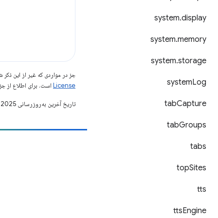
system
.
display
system
.
memory
system
.
storage
جز در مواردی که غیر از این ذک
system
Log
License
است. برای اطلاع از جز
tab
Capture
تاریخ آخرین به‌روزرسانی 2025-08-11 به‌وقت ساعت هماهنگ جهانی.
tab
Groups
tabs
مشارکت
یک اشکال را ثبت کنید
top
Sites
مسائل باز را ببینید
tts
tts
Engine