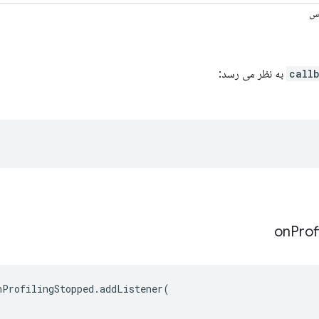
اس
call
به نظر می رسد:
on
Prof
nProfilingStopped
.
addListener
(