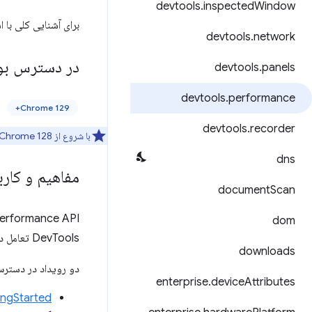
devtools
.
inspected
Window
برای آشنایی کلی با استفاده از s APIs
devtools
.
network
در دسترس بو
devtools
.
panels
devtools
.
performance
Chrome 129+
devtools
.
recorder
با شروع از Chrome 128، می‌توانید به اعلان‌های وضعیت ضبط پانل عملکرد گوش دهید.
dns
مفاهیم و کارب
document
Scan
chrome.devtools.performance API به توسع
dom
DevTools تعامل داشته باشند. می توانید از این API برای دریافت اعلان هنگام شروع یا توقف ضبط استفاده کنید.
downloads
دو رویداد در دستر
enterprise
.
device
Attributes
ingStarted