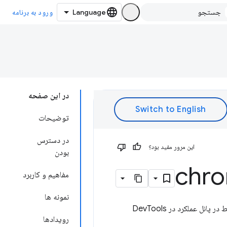
ورود به برنامه
در این صفحه
توضیحات
در دسترس
این مرور مفید بود؟
بودن
chr
مفاهیم و کاربرد
نمونه ها
API برای گوش دادن به به‌روزرسانی‌های وضعیت ضبط در پانل عملکرد در DevTools
رویدادها