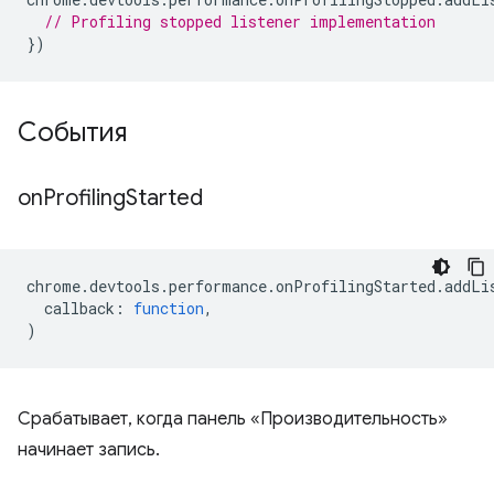
// Profiling stopped listener implementation
})
События
on
Profiling
Started
chrome
.
devtools
.
performance
.
onProfilingStarted
.
addLi
callback
:
function
,
)
Срабатывает, когда панель «Производительность»
начинает запись.