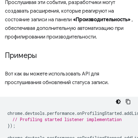
Прослушивая эти события, разработчики могут
создавать расширения, которые реагируют на
состояние записи на панели
«Производительность»
,
обеспечивая дополнительную автоматизацию при
профилировании производительности.
Примеры
Вот как вы можете использовать API для
прослушивания обновлений статуса записи.
chrome
.
devtools
.
performance
.
onProfilingStarted
.
addLi
// Profiling started listener implementation
});
chrome
.
devtools
.
performance
.
onProfilingStopped
.
addLi