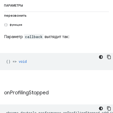
ПАРАМЕТРЫ
перезвонить
функция
Параметр
callback
выглядит так:
() =>
void
on
Profiling
Stopped
chrome
.
devtools
.
performance
.
onProfilingStopped
.
addLi