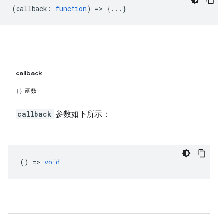
(
callback
:
function
) => {...}
callback
函数
callback
参数如下所示：
() =>
void