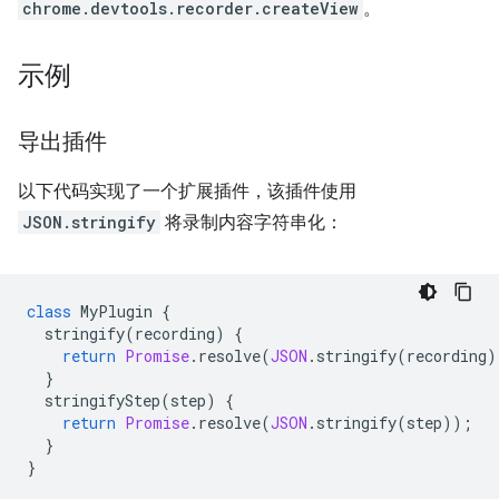
chrome.devtools.recorder.createView
。
示例
导出插件
以下代码实现了一个扩展插件，该插件使用
JSON.stringify
将录制内容字符串化：
class
MyPlugin
{
stringify
(
recording
)
{
return
Promise
.
resolve
(
JSON
.
stringify
(
recording
)
}
stringifyStep
(
step
)
{
return
Promise
.
resolve
(
JSON
.
stringify
(
step
));
}
}