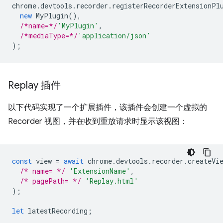
chrome
.
devtools
.
recorder
.
registerRecorderExtensionPl
new
MyPlugin
(),
/*name=*/
'MyPlugin'
,
/*mediaType=*/
'application/json'
);
Replay 插件
以下代码实现了一个扩展插件，该插件会创建一个虚拟的
Recorder 视图，并在收到重放请求时显示该视图：
const
view
=
await
chrome
.
devtools
.
recorder
.
createVi
/* name= */
'ExtensionName'
,
/* pagePath= */
'Replay.html'
);
let
latestRecording
;