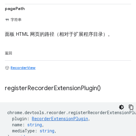
pagePath
字符串
面板 HTML 网页的路径（相对于扩展程序目录）。
返回
RecorderView
register
Recorder
Extension
Plugin(
)
chrome
.
devtools
.
recorder
.
registerRecorderExtensionPl
plugin
:
RecorderExtensionPlugin
,
name
:
string
,
mediaType
:
string
,