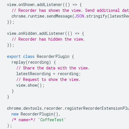
view
.
onShown
.
addListener
(()
=
>
{
// Recorder has shown the view. Send additional dat
chrome
.
runtime
.
sendMessage
(
JSON
.
stringify
(
latestRe
});
view
.
onHidden
.
addListener
(()
=
>
{
// Recorder has hidden the view.
});
export
class
RecorderPlugin
{
replay
(
recording
)
{
// Share the data with the view.
latestRecording
=
recording
;
// Request to show the view.
view
.
show
();
}
}
chrome
.
devtools
.
recorder
.
registerRecorderExtensionPl
new
RecorderPlugin
(),
/* name=*/
'CoffeeTest'
);