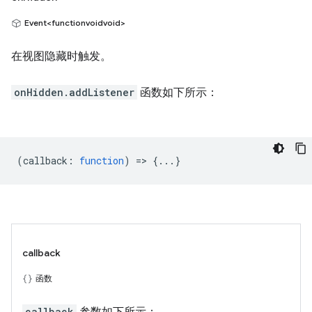
Event<functionvoidvoid>
在视图隐藏时触发。
onHidden.addListener
函数如下所示：
(
callback
:
function
) => {...}
callback
函数
callback