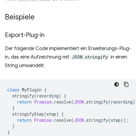
Beispiele
Export-Plug-in
Der folgende Code implementiert ein Erweiterungs-Plug-
in, das eine Aufzeichnung mit
JSON.stringify
in einen
String umwandelt:
class
MyPlugin
{
stringify
(
recording
)
{
return
Promise
.
resolve
(
JSON
.
stringify
(
recording
)
}
stringifyStep
(
step
)
{
return
Promise
.
resolve
(
JSON
.
stringify
(
step
));
}
}