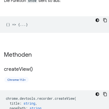
Die Funktion
show
sieht so aus:
() => {...}
Methoden
create
View(
)
Chrome 112+
chrome
.
devtools
.
recorder
.
createView
(
title
:
string
,
pagePath
:
string
,