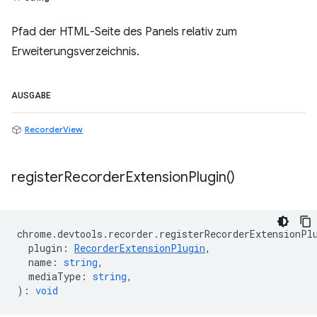
Pfad der HTML-Seite des Panels relativ zum
Erweiterungsverzeichnis.
AUSGABE
RecorderView
register
Recorder
Extension
Plugin(
)
chrome
.
devtools
.
recorder
.
registerRecorderExtensionPl
plugin
:
RecorderExtensionPlugin
,
name
:
string
,
mediaType
:
string
,
)
:
void