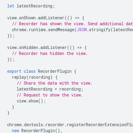
let
latestRecording
;
view
.
onShown
.
addListener
(()
=
>
{
// Recorder has shown the view. Send additional dat
chrome
.
runtime
.
sendMessage
(
JSON
.
stringify
(
latestRe
});
view
.
onHidden
.
addListener
(()
=
>
{
// Recorder has hidden the view.
});
export
class
RecorderPlugin
{
replay
(
recording
)
{
// Share the data with the view.
latestRecording
=
recording
;
// Request to show the view.
view
.
show
();
}
}
chrome
.
devtools
.
recorder
.
registerRecorderExtensionPl
new
RecorderPlugin
(),