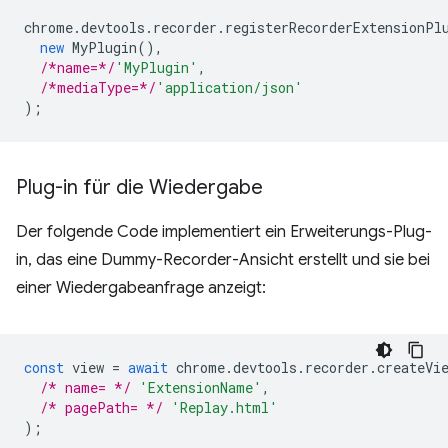
chrome
.
devtools
.
recorder
.
registerRecorderExtensionPl
new
MyPlugin
(),
/*name=*/
'MyPlugin'
,
/*mediaType=*/
'application/json'
);
Plug-in für die Wiedergabe
Der folgende Code implementiert ein Erweiterungs-Plug-
in, das eine Dummy-Recorder-Ansicht erstellt und sie bei
einer Wiedergabeanfrage anzeigt:
const
view
=
await
chrome
.
devtools
.
recorder
.
createVi
/* name= */
'ExtensionName'
,
/* pagePath= */
'Replay.html'
);