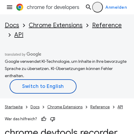
Anmelden
Docs
Chrome Extensions
Reference
API
Google verwendet KI-Technologie, um Inhalte in Ihre bevorzugte
Sprache zu übersetzen. KI-Übersetzungen können Fehler
enthalten.
Startseite
Docs
Chrome Extensions
Reference
API
War das hilfreich?
chrome
.
devtools
.
recorder