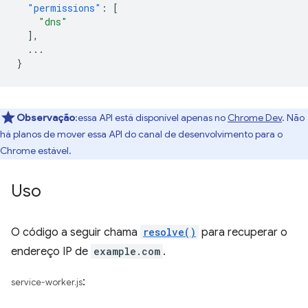
"permissions"
:
[
"dns"
],
...
}
Observação
:essa API está disponível apenas no
Chrome Dev
. Não
há planos de mover essa API do canal de desenvolvimento para o
Chrome estável.
Uso
O código a seguir chama
resolve()
para recuperar o
endereço IP de
example.com
.
:
service-worker.js