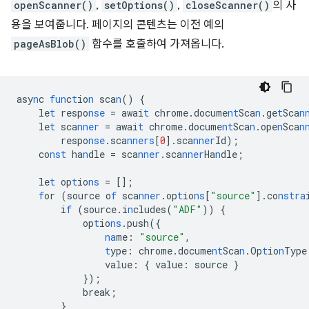
openScanner()
,
setOptions()
,
closeScanner()
의 사
용을 보여줍니다. 페이지의 콘텐츠는 이전 예의
pageAsBlob()
함수를 호출하여 가져옵니다.
asy
n
c
fun
c
t
io
n
sca
n
()
{
le
t
respo
nse
=
awai
t
chrome.docume
nt
Sca
n
.ge
t
Sca
n
le
t
sca
nner
=
awai
t
chrome.docume
nt
Sca
n
.ope
n
Sca
n
respo
nse
.sca
nners
[
0
]
.sca
nner
Id);
co
nst
ha
n
dle
=
sca
nner
.sca
nner
Ha
n
dle;
le
t
op
t
io
ns
=
[]
;
f
or
(source
o
f
sca
nner
.op
t
io
ns
[
"source"
]
.co
nstra
i
f
(source.i
n
cludes(
"ADF"
))
{
op
t
io
ns
.push(
{
na
me
:
"source"
,
t
ype
:
chrome.docume
nt
Sca
n
.Op
t
io
n
Type
value
:
{
value
:
source
}
}
);
break;
}