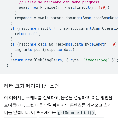
// Delay so hardware can make progress.
awai
t
ne
w
Promise(r
=
>
se
t
Timeou
t
(r
,
100
));
}
respo
nse
=
awai
t
chrome.docume
nt
Sca
n
.readSca
n
Da
t
}
i
f
(respo
nse
.resul
t
!=
chrome.docume
nt
Sca
n
.Opera
t
i
re
turn
null
;
}
i
f
(respo
nse
.da
ta
 && 
respo
nse
.da
ta
.by
te
Le
n
g
t
h
 > 
0
)
imgPar
ts
.push(respo
nse
.da
ta
);
}
re
turn
ne
w
Blob(imgPar
ts
,
{
t
ype
:
"image/jpeg"
}
)
}
레터 크기 페이지 1장 스캔
이 예에서는 스캐너를 선택하고, 옵션을 설정하고, 여는 방법을
보여줍니다. 그런 다음 단일 페이지의 콘텐츠를 가져오고 스캐
너를 닫습니다. 이 프로세스는
getScannerList()
,