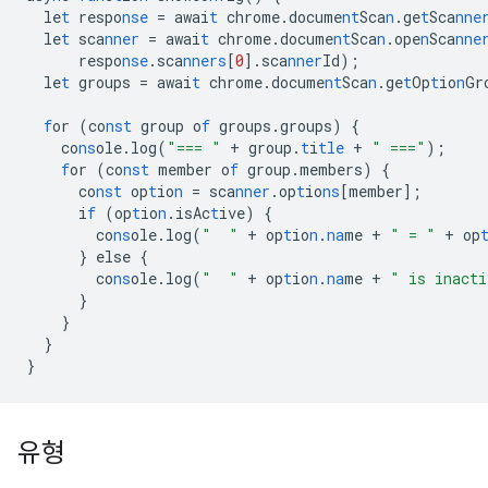
le
t
respo
nse
=
awai
t
chrome.docume
nt
Sca
n
.ge
t
Sca
nne
le
t
sca
nner
=
awai
t
chrome.docume
nt
Sca
n
.ope
n
Sca
nne
respo
nse
.sca
nners
[
0
]
.sca
nner
Id);
le
t
groups
=
awai
t
chrome.docume
nt
Sca
n
.ge
t
Op
t
io
n
Gr
f
or
(co
nst
group
o
f
groups.groups)
{
co
ns
ole.log(
"=== "
+
group.
t
i
tle
+
" ==="
);
f
or
(co
nst
member
o
f
group.members)
{
co
nst
op
t
io
n
=
sca
nner
.op
t
io
ns
[
member
]
;
i
f
(op
t
io
n
.isAc
t
ive)
{
co
ns
ole.log(
"  "
+
op
t
io
n
.
na
me
+
" = "
+
op
}
else
{
co
ns
ole.log(
"  "
+
op
t
io
n
.
na
me
+
" is inacti
}
}
}
}
유형