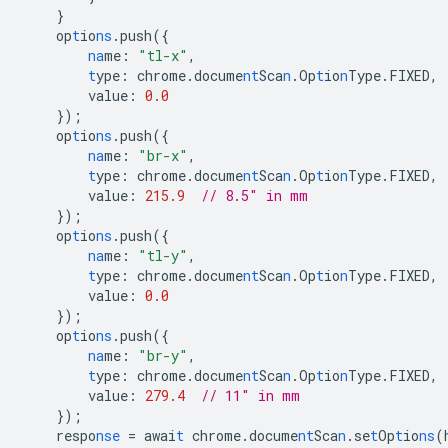
}
op
t
io
ns
.push(
{
na
me
:
"tl-x"
,
t
ype
:
chrome.docume
nt
Sca
n
.Op
t
io
n
Type.FIXED
,
value
:
0.0
}
);
op
t
io
ns
.push(
{
na
me
:
"br-x"
,
t
ype
:
chrome.docume
nt
Sca
n
.Op
t
io
n
Type.FIXED
,
value
:
215.9
// 8.5" in mm
}
);
op
t
io
ns
.push(
{
na
me
:
"tl-y"
,
t
ype
:
chrome.docume
nt
Sca
n
.Op
t
io
n
Type.FIXED
,
value
:
0.0
}
);
op
t
io
ns
.push(
{
na
me
:
"br-y"
,
t
ype
:
chrome.docume
nt
Sca
n
.Op
t
io
n
Type.FIXED
,
value
:
279.4
// 11" in mm
}
);
respo
nse
=
awai
t
chrome.docume
nt
Sca
n
.se
t
Op
t
io
ns
(