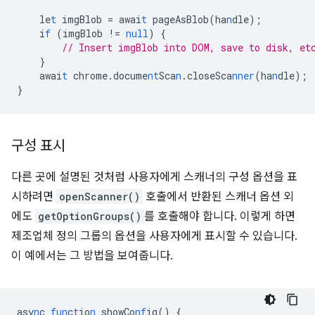
le
t
imgBlob
=
awai
t
pageAsBlob(ha
n
dle);
i
f
(imgBlob
!=
null
)
{
// Insert imgBlob into DOM, save to disk, et
}
awai
t
chrome.docume
nt
Sca
n
.closeSca
nner
(ha
n
dle);
}
구성 표시
다른 곳에 설명된 것처럼 사용자에게 스캐너의 구성 옵션을 표
시하려면
openScanner()
호출에서 반환된 스캐너 옵션 외
에도
getOptionGroups()
를 호출해야 합니다. 이렇게 하면
제조업체 정의 그룹의 옵션을 사용자에게 표시할 수 있습니다.
이 예에서는 그 방법을 보여줍니다.
asy
n
c
fun
c
t
io
n
showCo
nf
ig()
{