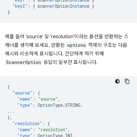
"key2"
:
{
sca
nner
Op
t
io
n
I
nstan
ce
}
}
예를 들어 'source' 및 'resolution'이라는 옵션을 반환하는 스
캐너를 생각해 보세요. 반환된
options
객체의 구조는 다음
예시와 비슷하게 표시됩니다. 간단하게 하기 위해
ScannerOption
응답의 일부만 표시됩니다.
{
"source"
:
{
"name"
:
"source"
,
"type"
:
Op
t
io
n
Type.STRING
,
...
},
"resolution"
:
{
"name"
:
"resolution"
,
"type"
:
Op
t
io
n
Type.INT
,