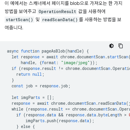
이 예에서는 스캐너에서 페이지를 blob으로 가져오는 한 가지
방법을 보여주고
OperationResult
값을 사용하여
startScan()
및
readScanData()
를 사용하는 방법을 보
여줍니다.
asy
n
c
fun
c
t
io
n
pageAsBlob(ha
n
dle)
{
le
t
respo
nse
=
awai
t
chrome.docume
nt
Sca
n
.s
tart
Sca
n
ha
n
dle
,
{
f
orma
t
:
"image/jpeg"
}
);
i
f
(respo
nse
.resul
t
!=
chrome.docume
nt
Sca
n
.Opera
t
i
re
turn
null
;
}
co
nst
job
=
respo
nse
.job;
le
t
imgPar
ts
=
[]
;
respo
nse
=
awai
t
chrome.docume
nt
Sca
n
.readSca
n
Da
ta
(
while
(respo
nse
.resul
t
==
chrome.docume
nt
Sca
n
.Oper
i
f
(respo
nse
.da
ta
 && 
respo
nse
.da
ta
.by
te
Le
n
g
t
h
 > 
imgPar
ts
.push(respo
nse
.da
ta
);
}
else
{