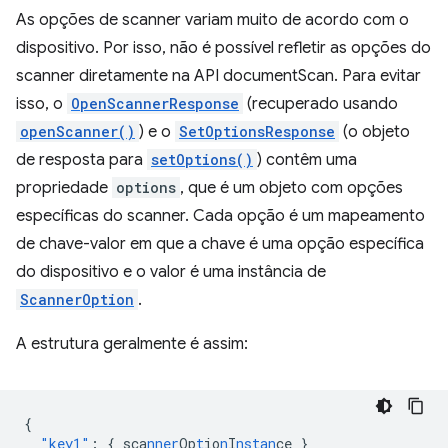
As opções de scanner variam muito de acordo com o
dispositivo. Por isso, não é possível refletir as opções do
scanner diretamente na API documentScan. Para evitar
isso, o
OpenScannerResponse
(recuperado usando
openScanner()
) e o
SetOptionsResponse
(o objeto
de resposta para
setOptions()
) contêm uma
propriedade
options
, que é um objeto com opções
específicas do scanner. Cada opção é um mapeamento
de chave-valor em que a chave é uma opção específica
do dispositivo e o valor é uma instância de
ScannerOption
.
A estrutura geralmente é assim:
{
"key1"
:
{
sca
nner
Op
t
io
n
I
nstan
ce
}