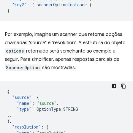
"key2"
:
{
sca
nner
Op
t
io
n
I
nstan
ce
}
}
Por exemplo, imagine um scanner que retorna opções
chamadas "source" e "resolution". A estrutura do objeto
options
retornado será semelhante ao exemplo a
seguir. Para simplificar, apenas respostas parciais de
ScannerOption
são mostradas.
{
"source"
:
{
"name"
:
"source"
,
"type"
:
Op
t
io
n
Type.STRING
,
...
},
"resolution"
:
{
"name"
:
"resolution"
,