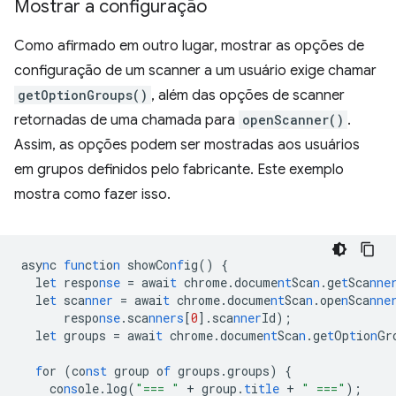
Mostrar a configuração
Como afirmado em outro lugar, mostrar as opções de
configuração de um scanner a um usuário exige chamar
getOptionGroups()
, além das opções de scanner
retornadas de uma chamada para
openScanner()
.
Assim, as opções podem ser mostradas aos usuários
em grupos definidos pelo fabricante. Este exemplo
mostra como fazer isso.
asy
n
c
fun
c
t
io
n
showCo
nf
ig()
{
le
t
respo
nse
=
awai
t
chrome.docume
nt
Sca
n
.ge
t
Sca
nne
le
t
sca
nner
=
awai
t
chrome.docume
nt
Sca
n
.ope
n
Sca
nne
respo
nse
.sca
nners
[
0
]
.sca
nner
Id);
le
t
groups
=
awai
t
chrome.docume
nt
Sca
n
.ge
t
Op
t
io
n
Gr
f
or
(co
nst
group
o
f
groups.groups)
{
co
ns
ole.log(
"=== "
+
group.
t
i
tle
+
" ==="
);