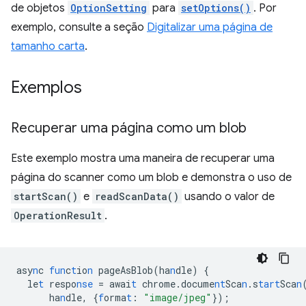
de objetos
OptionSetting
para
setOptions()
. Por
exemplo, consulte a seção
Digitalizar uma página de
tamanho carta
.
Exemplos
Recuperar uma página como um blob
Este exemplo mostra uma maneira de recuperar uma
página do scanner como um blob e demonstra o uso de
startScan()
e
readScanData()
usando o valor de
OperationResult
.
asy
n
c
fun
c
t
io
n
pageAsBlob(ha
n
dle)
{
le
t
respo
nse
=
awai
t
chrome.docume
nt
Sca
n
.s
tart
Sca
n
ha
n
dle
,
{
f
orma
t
:
"image/jpeg"
}
);