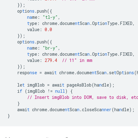
}
);
op
t
io
ns
.push(
{
na
me
:
"tl-y"
,
t
ype
:
chrome.docume
nt
Sca
n
.Op
t
io
n
Type.FIXED
,
value
:
0.0
}
);
op
t
io
ns
.push(
{
na
me
:
"br-y"
,
t
ype
:
chrome.docume
nt
Sca
n
.Op
t
io
n
Type.FIXED
,
value
:
279.4
// 11" in mm
}
);
respo
nse
=
awai
t
chrome.docume
nt
Sca
n
.se
t
Op
t
io
ns
(
le
t
imgBlob
=
awai
t
pageAsBlob(ha
n
dle);
i
f
(imgBlob
!=
null
)
{
// Insert imgBlob into DOM, save to disk, et
}
awai
t
chrome.docume
nt
Sca
n
.closeSca
nner
(ha
n
dle);
}