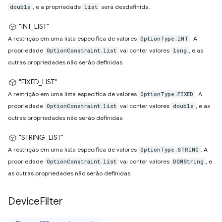
, e a propriedade
será desdefinida.
double
list
"INT_LIST"
A restrição em uma lista específica de valores
. A
OptionType.INT
propriedade
vai conter valores
, e as
OptionConstraint.list
long
outras propriedades não serão definidas.
"FIXED_LIST"
A restrição em uma lista específica de valores
. A
OptionType.FIXED
propriedade
vai conter valores
, e as
OptionConstraint.list
double
outras propriedades não serão definidas.
"STRING_LIST"
A restrição em uma lista específica de valores
. A
OptionType.STRING
propriedade
vai conter valores
, e
OptionConstraint.list
DOMString
as outras propriedades não serão definidas.
Device
Filter