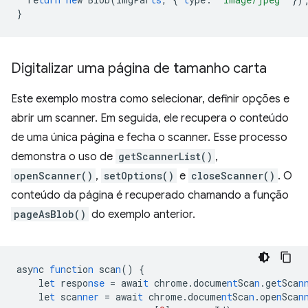
}
Digitalizar uma página de tamanho carta
Este exemplo mostra como selecionar, definir opções e
abrir um scanner. Em seguida, ele recupera o conteúdo
de uma única página e fecha o scanner. Esse processo
demonstra o uso de
getScannerList()
,
openScanner()
,
setOptions()
e
closeScanner()
. O
conteúdo da página é recuperado chamando a função
pageAsBlob()
do exemplo anterior.
asy
n
c
fun
c
t
io
n
sca
n
()
{
le
t
respo
nse
=
awai
t
chrome.docume
nt
Sca
n
.ge
t
Sca
n
le
t
sca
nner
=
awai
t
chrome.docume
nt
Sca
n
.ope
n
Sca
n