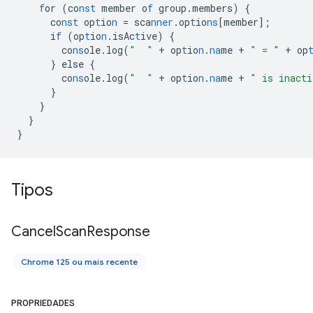
f
or
(co
nst
member
o
f
group.members)
{
co
nst
op
t
io
n
=
sca
nner
.op
t
io
ns
[
member
]
;
i
f
(op
t
io
n
.isAc
t
ive)
{
co
ns
ole.log(
"  "
+
op
t
io
n
.
na
me
+
" = "
+
op
}
else
{
co
ns
ole.log(
"  "
+
op
t
io
n
.
na
me
+
" is inacti
}
}
}
}
Tipos
Cancel
Scan
Response
Chrome 125 ou mais recente
PROPRIEDADES