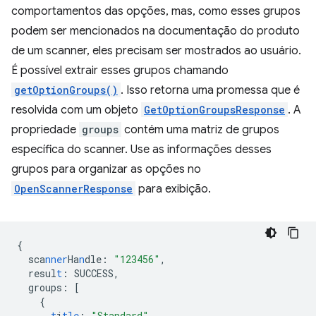
comportamentos das opções, mas, como esses grupos
podem ser mencionados na documentação do produto
de um scanner, eles precisam ser mostrados ao usuário.
É possível extrair esses grupos chamando
getOptionGroups()
. Isso retorna uma promessa que é
resolvida com um objeto
GetOptionGroupsResponse
. A
propriedade
groups
contém uma matriz de grupos
específica do scanner. Use as informações desses
grupos para organizar as opções no
OpenScannerResponse
para exibição.
{
sca
nner
Ha
n
dle
:
"123456"
,
resul
t
:
SUCCESS
,
groups
:
[
{
t
i
tle
:
"Standard"
,