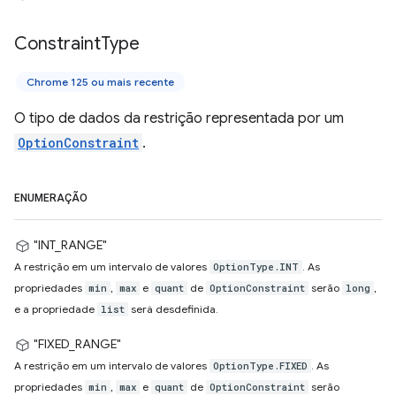
Constraint
Type
Chrome 125 ou mais recente
O tipo de dados da restrição representada por um
OptionConstraint
.
ENUMERAÇÃO
"INT_RANGE"
A restrição em um intervalo de valores
. As
OptionType.INT
propriedades
,
e
de
serão
,
min
max
quant
OptionConstraint
long
e a propriedade
será desdefinida.
list
"FIXED_RANGE"
A restrição em um intervalo de valores
. As
OptionType.FIXED
propriedades
,
e
de
serão
min
max
quant
OptionConstraint