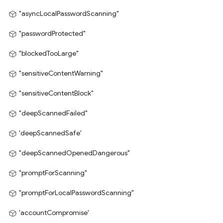
"asyncLocalPasswordScanning"
"passwordProtected"
"blockedTooLarge"
"sensitiveContentWarning"
"sensitiveContentBlock"
"deepScannedFailed"
'deepScannedSafe'
"deepScannedOpenedDangerous"
"promptForScanning"
"promptForLocalPasswordScanning"
'accountCompromise'