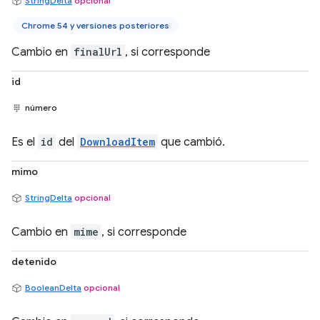
StringDelta
opcional
Chrome 54 y versiones posteriores
Cambio en
finalUrl
, si corresponde
id
número
Es el
id
del
DownloadItem
que cambió.
mimo
StringDelta
opcional
Cambio en
mime
, si corresponde
detenido
BooleanDelta
opcional