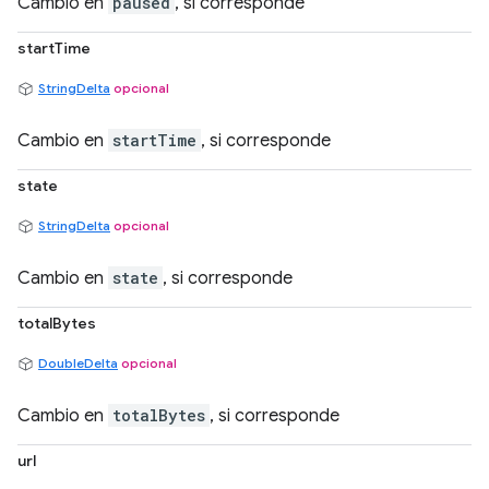
Cambio en
paused
, si corresponde
startTime
StringDelta
opcional
Cambio en
startTime
, si corresponde
state
StringDelta
opcional
Cambio en
state
, si corresponde
totalBytes
DoubleDelta
opcional
Cambio en
totalBytes
, si corresponde
url