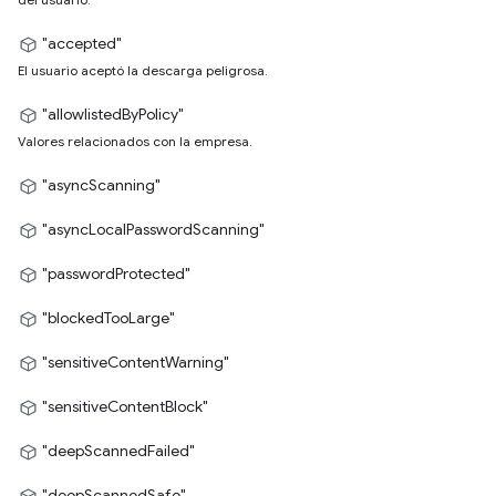
"accepted"
El usuario aceptó la descarga peligrosa.
"allowlistedByPolicy"
Valores relacionados con la empresa.
"asyncScanning"
"asyncLocalPasswordScanning"
"passwordProtected"
"blockedTooLarge"
"sensitiveContentWarning"
"sensitiveContentBlock"
"deepScannedFailed"
"deepScannedSafe"