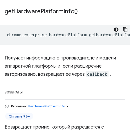
get
Hardware
Platform
Info(
)
chrome
.
enterprise
.
hardwarePlatform
.
getHardwarePlatfo
Получает информацию о производителе и модели
аппаратной платформы и, если расширение
авторизовано, возвращает её через
callback
.
ВОЗВРАТЫ
Promise<
HardwarePlatformInfo
>
Chrome 96+
Возвращает промис, который разрешается с