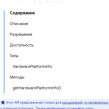
Содержание
Описание
Разрешения
Доступность
Типы
HardwarePlatformInfo
Методы
getHardwarePlatformInfo()
Этот API предназначен только для
расширений, установленных
с помощью политики
. Также необходимо установить ключ