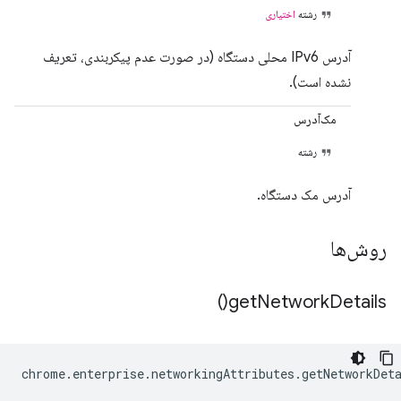
رشته
اختیاری
آدرس IPv6 محلی دستگاه (در صورت عدم پیکربندی، تعریف
نشده است).
مک‌آدرس
رشته
آدرس مک دستگاه.
روش‌ها
)
get
Network
Details(
chrome
.
enterprise
.
networkingAttributes
.
getNetworkDet