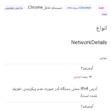
سیستم عامل Chrome،
فقط
Chrome نسخه ۸۵+،
نیازمند خط‌مشی
است
انواع
Network
Details
خواص
آی‌پی‌وی۴
رشته
اختیاری
آدرس IPv4 محلی دستگاه (در صورت عدم پیکربندی، تعریف
نشده است).
آی‌پی‌وی۶