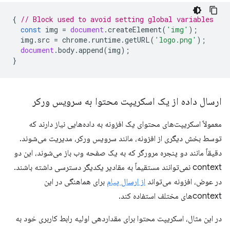
{
// Block used to avoid setting global variables
const
img
=
document
.
createElement
(
'img'
);
img
.
src
=
chrome
.
runtime
.
getURL
(
'logo.png'
);
document
.
body
.
append
(
img
);
}
ارسال داده از یک اسکریپت محتوا به سرویس ورکر
معمولاً اسکریپت‌های محتوای یک افزونه به داده‌هایی نیاز دارند که
توسط بخش دیگری از افزونه، مانند سرویس ورکر، مدیریت می‌شوند.
دقیقاً مانند دو پنجره مرورگر که به یک صفحه وب باز می‌شوند، این دو
context نمی‌توانند مستقیماً به مقادیر یکدیگر دسترسی داشته باشند.
در عوض، افزونه می‌تواند
از ارسال پیام
برای هماهنگی در این
contextهای مختلف استفاده کند.
در این مثال، اسکریپت محتوا برای مقداردهی اولیه رابط کاربری خود به