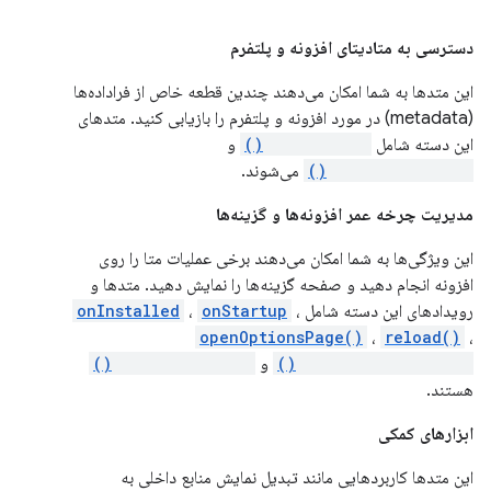
دسترسی به متادیتای افزونه و پلتفرم
این متدها به شما امکان می‌دهند چندین قطعه خاص از فراداده‌ها
(metadata) در مورد افزونه و پلتفرم را بازیابی کنید. متدهای
این دسته شامل
getManifest()
و
getPlatformInfo()
می‌شوند.
مدیریت چرخه عمر افزونه‌ها و گزینه‌ها
این ویژگی‌ها به شما امکان می‌دهند برخی عملیات متا را روی
افزونه انجام دهید و صفحه گزینه‌ها را نمایش دهید. متدها و
رویدادهای این دسته شامل
،
onStartup
،
onInstalled
openOptionsPage()
،
reload()
،
requestUpdateCheck()
و
setUninstallURL()
هستند.
ابزارهای کمکی
این متدها کاربردهایی مانند تبدیل نمایش منابع داخلی به