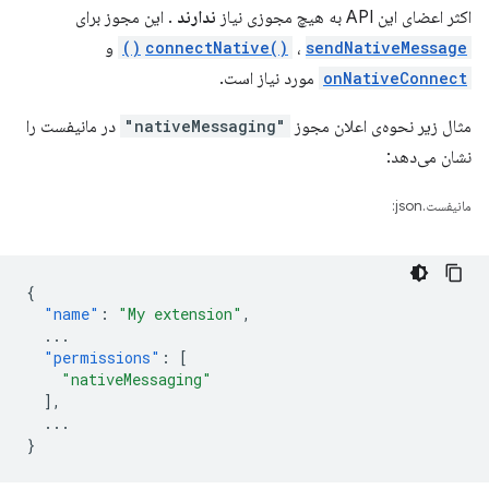
اکثر اعضای این API به هیچ مجوزی نیاز
ندارند
. این مجوز برای
sendNativeMessage()
،
connectNative()
و
onNativeConnect
مورد نیاز است.
مثال زیر نحوه‌ی اعلان مجوز
"nativeMessaging"
در مانیفست را
نشان می‌دهد:
مانیفست.json:
{
"name"
:
"My extension"
,
...
"permissions"
:
[
"nativeMessaging"
],
...
}