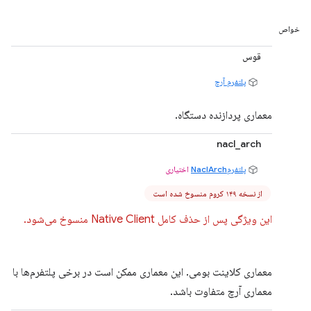
خواص
قوس
پلتفرم آرچ
معماری پردازنده دستگاه.
nacl_arch
پلتفرمNaclArch
اختیاری
از نسخه ۱۴۹ کروم منسوخ شده است
این ویژگی پس از حذف کامل Native Client منسوخ می‌شود.
معماری کلاینت بومی. این معماری ممکن است در برخی پلتفرم‌ها با
معماری آرچ متفاوت باشد.