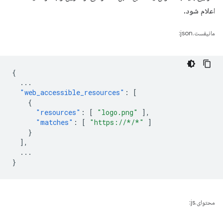
اعلام شود.
مانیفست.json:
{
...
"web_accessible_resources"
:
[
{
"resources"
:
[
"logo.png"
],
"matches"
:
[
"https://*/*"
]
}
],
...
}
محتوای.js: