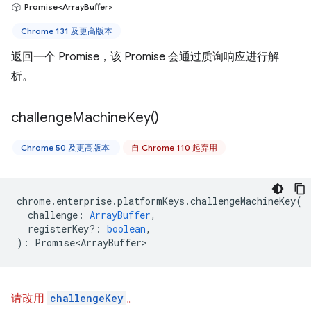
Promise<ArrayBuffer>
Chrome 131 及更高版本
返回一个 Promise，该 Promise 会通过质询响应进行解
析。
challenge
Machine
Key(
)
Chrome 50 及更高版本
自 Chrome 110 起弃用
chrome
.
enterprise
.
platformKeys
.
challengeMachineKey
(
challenge
:
ArrayBuffer
,
registerKey?
:
boolean
,
)
:
Promise<ArrayBuffer>
请改用
challengeKey
。