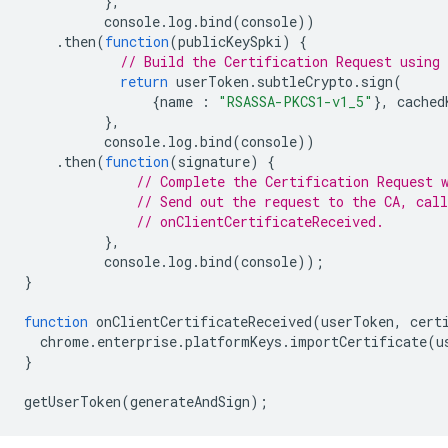
},
console
.
log
.
bind
(
console
))
.
then
(
function
(
publicKeySpki
)
{
// Build the Certification Request using 
return
userToken
.
subtleCrypto
.
sign
(
{
name
:
"RSASSA-PKCS1-v1_5"
},
cached
},
console
.
log
.
bind
(
console
))
.
then
(
function
(
signature
)
{
// Complete the Certification Request 
// Send out the request to the CA, call
// onClientCertificateReceived.
},
console
.
log
.
bind
(
console
));
}
function
onClientCertificateReceived
(
userToken
,
cert
chrome
.
enterprise
.
platformKeys
.
importCertificate
(
u
}
getUserToken
(
generateAndSign
);