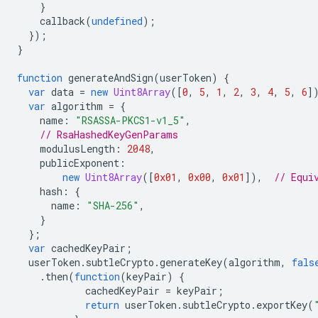
}
callback
(
undefined
);
});
}
function
generateAndSign
(
userToken
)
{
var
data
=
new
Uint8Array
([
0
,
5
,
1
,
2
,
3
,
4
,
5
,
6
]
var
algorithm
=
{
name
:
"RSASSA-PKCS1-v1_5"
,
// RsaHashedKeyGenParams
modulusLength
:
2048
,
publicExponent
:
new
Uint8Array
([
0x01
,
0x00
,
0x01
]),
// Equi
hash
:
{
name
:
"SHA-256"
,
}
};
var
cachedKeyPair
;
userToken
.
subtleCrypto
.
generateKey
(
algorithm
,
fals
.
then
(
function
(
keyPair
)
{
cachedKeyPair
=
keyPair
;
return
userToken
.
subtleCrypto
.
exportKey
(