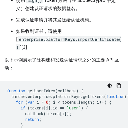
使用
sign()
Token 方法（在 SubtleCrypto 中定
义）创建认证请求的数据签名。
完成认证申请并将其发送给认证机构。
如果收到证书，请使用
[
enterprise.platformKeys.importCertificate(
)
`[3]
以下示例展示了除构建和发送认证请求之外的主要 API 互
动：
function
getUserToken
(
callback
)
{
chrome
.
enterprise
.
platformKeys
.
getTokens
(
function
(
for
(
var
i
=
0
;
i
 < 
tokens
.
length
;
i
++
)
{
if
(
tokens
[
i
].
id
==
"user"
)
{
callback
(
tokens
[
i
]);
return
;
}