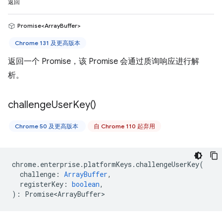
返回
Promise<ArrayBuffer>
Chrome 131 及更高版本
返回一个 Promise，该 Promise 会通过质询响应进行解
析。
challenge
User
Key(
)
Chrome 50 及更高版本
自 Chrome 110 起弃用
chrome
.
enterprise
.
platformKeys
.
challengeUserKey
(
challenge
:
ArrayBuffer
,
registerKey
:
boolean
,
)
:
Promise<ArrayBuffer>