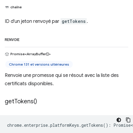
chaîne
ID d'un jeton renvoyé par
getTokens
.
RENVOIE
Promise<ArrayBuffer[]>
Chrome 131 et versions ultérieures
Renvoie une promesse qui se résout avec la liste des
certificats disponibles.
get
Tokens(
)
chrome
.
enterprise
.
platformKeys
.
getTokens
()
:
Promise<