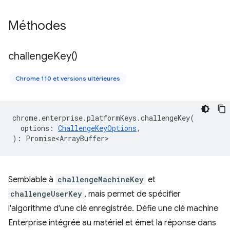
Méthodes
challenge
Key(
)
Chrome 110 et versions ultérieures
chrome
.
enterprise
.
platformKeys
.
challengeKey
(
options
:
ChallengeKeyOptions
,
)
:
Promise<ArrayBuffer>
Semblable à
challengeMachineKey
et
challengeUserKey
, mais permet de spécifier
l'algorithme d'une clé enregistrée. Défie une clé machine
Enterprise intégrée au matériel et émet la réponse dans