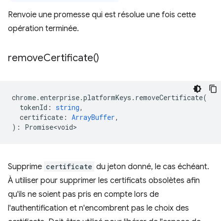
Renvoie une promesse qui est résolue une fois cette
opération terminée.
remove
Certificate(
)
chrome
.
enterprise
.
platformKeys
.
removeCertificate
(
tokenId
:
string
,
certificate
:
ArrayBuffer
,
)
:
Promise<void>
Supprime
certificate
du jeton donné, le cas échéant.
À utiliser pour supprimer les certificats obsolètes afin
qu'ils ne soient pas pris en compte lors de
l'authentification et n'encombrent pas le choix des