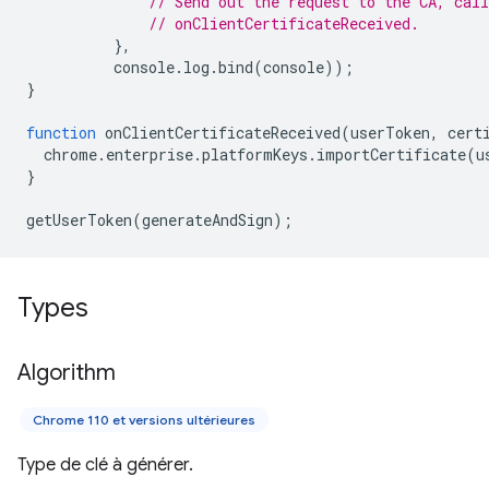
// Send out the request to the CA, call
// onClientCertificateReceived.
},
console
.
log
.
bind
(
console
));
}
function
onClientCertificateReceived
(
userToken
,
cert
chrome
.
enterprise
.
platformKeys
.
importCertificate
(
u
}
getUserToken
(
generateAndSign
);
Types
Algorithm
Chrome 110 et versions ultérieures
Type de clé à générer.