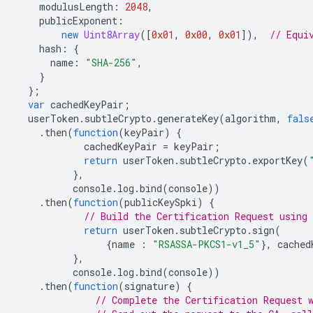
modulusLength
:
2048
,
publicExponent
:
new
Uint8Array
([
0x01
,
0x00
,
0x01
]),
// Equi
hash
:
{
name
:
"SHA-256"
,
}
};
var
cachedKeyPair
;
userToken
.
subtleCrypto
.
generateKey
(
algorithm
,
fals
.
then
(
function
(
keyPair
)
{
cachedKeyPair
=
keyPair
;
return
userToken
.
subtleCrypto
.
exportKey
(
},
console
.
log
.
bind
(
console
))
.
then
(
function
(
publicKeySpki
)
{
// Build the Certification Request using 
return
userToken
.
subtleCrypto
.
sign
(
{
name
:
"RSASSA-PKCS1-v1_5"
},
cached
},
console
.
log
.
bind
(
console
))
.
then
(
function
(
signature
)
{
// Complete the Certification Request 