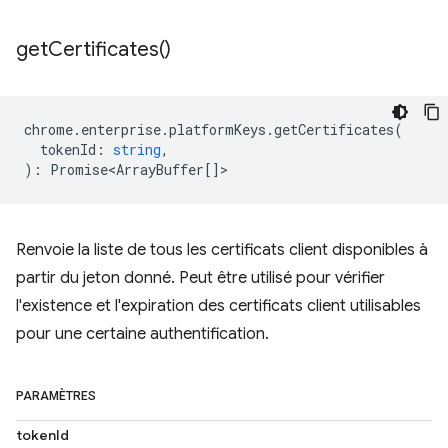
get
Certificates(
)
chrome
.
enterprise
.
platformKeys
.
getCertificates
(
tokenId
:
string
,
)
:
Promise<ArrayBuffer
[]>
Renvoie la liste de tous les certificats client disponibles à
partir du jeton donné. Peut être utilisé pour vérifier
l'existence et l'expiration des certificats client utilisables
pour une certaine authentification.
PARAMÈTRES
tokenId