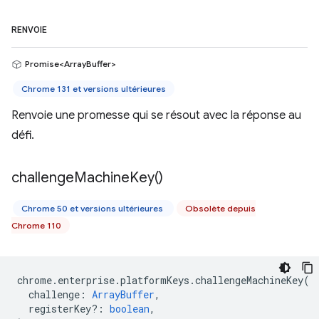
RENVOIE
Promise<ArrayBuffer>
Chrome 131 et versions ultérieures
Renvoie une promesse qui se résout avec la réponse au
défi.
challenge
Machine
Key(
)
Chrome 50 et versions ultérieures
Obsolète depuis
Chrome 110
chrome
.
enterprise
.
platformKeys
.
challengeMachineKey
(
challenge
:
ArrayBuffer
,
registerKey?
:
boolean
,