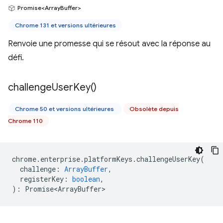
Promise<ArrayBuffer>
Chrome 131 et versions ultérieures
Renvoie une promesse qui se résout avec la réponse au
défi.
challenge
User
Key(
)
Chrome 50 et versions ultérieures
Obsolète depuis
Chrome 110
chrome
.
enterprise
.
platformKeys
.
challengeUserKey
(
challenge
:
ArrayBuffer
,
registerKey
:
boolean
,
)
:
Promise<ArrayBuffer>