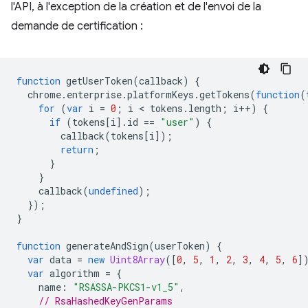
l'API, à l'exception de la création et de l'envoi de la
demande de certification :
function
getUserToken
(
callback
)
{
chrome
.
enterprise
.
platformKeys
.
getTokens
(
function
(
for
(
var
i
=
0
;
i
 < 
tokens
.
length
;
i
++
)
{
if
(
tokens
[
i
].
id
==
"user"
)
{
callback
(
tokens
[
i
]);
return
;
}
}
callback
(
undefined
);
});
}
function
generateAndSign
(
userToken
)
{
var
data
=
new
Uint8Array
([
0
,
5
,
1
,
2
,
3
,
4
,
5
,
6
]
var
algorithm
=
{
name
:
"RSASSA-PKCS1-v1_5"
,
// RsaHashedKeyGenParams