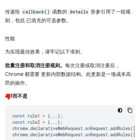
传递给
callback()
函数的
details
形参引用了一组规
则，包括 已填充的可选参数。
性能
为实现最佳效果，请牢记以下准则。
批量注册和取消注册规则。
每次注册或取消注册后，
Chrome 都需要 更新内部数据结构。此更新是一项成本高
昂的操作。
而不是
co
nst
rule
1
=
{
...
}
;
co
nst
rule
2
=
{
...
}
;
chrome.declara
t
iveWebReques
t
.o
n
Reques
t
.addRules(
[
r
chrome.declara
t
iveWebReques
t
.o
n
Reques
t
.addRules(
[
r