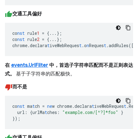
交通工具偏好
co
nst
rule
1
=
{
...
}
;
co
nst
rule
2
=
{
...
}
;
chrome.declara
t
iveWebReques
t
.o
n
Reques
t
.addRules(
[
r
在
events.UrlFilter
中，首选子字符串匹配而不是正则表达
式。
基于子字符串的匹配极快。
而不是
co
nst
ma
t
ch
=
ne
w
chrome.declara
t
iveWebReques
t
.Req
url
:
{
urlMa
t
ches
:
"example.com/[^?]*foo"
}
}
);
交通工具偏好