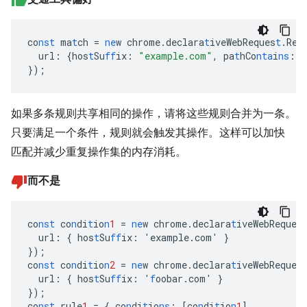
co
nst
ma
t
ch
=
ne
w
chrome.declara
t
iveWebReques
t
.Req
url
:
{
hos
t
Su
ff
ix
:
"example.com"
,
pa
t
hCo
nta
i
ns
:
"
}
);
如果多条规则共享相同的操作，请将这些规则合并为一条。
只要满足一个条件，规则就会触发其操作。这样可以加快
匹配并减少重复操作集的内存消耗。
而不是
co
nst
co
n
di
t
io
n
1
=
ne
w
chrome.declara
t
iveWebReques
url
:
{
hos
t
Su
ff
ix
:
'example.com'
}
}
);
co
nst
co
n
di
t
io
n
2
=
ne
w
chrome.declara
t
iveWebReques
url
:
{
hos
t
Su
ff
ix
:
'
f
oobar.com'
}
}
);
co
nst
rule
1
=
{
co
n
di
t
io
ns
:
[
co
n
di
t
io
n
1
],