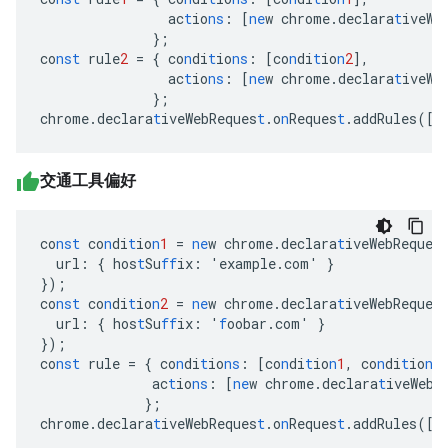
ac
t
io
ns
:
[
ne
w
chrome.declara
t
iveWe
}
;
co
nst
rule
2
=
{
co
n
di
t
io
ns
:
[
co
n
di
t
io
n
2
],
ac
t
io
ns
:
[
ne
w
chrome.declara
t
iveWe
}
;
chrome.declara
t
iveWebReques
t
.o
n
Reques
t
.addRules(
[
r
交通工具偏好
co
nst
co
n
di
t
io
n
1
=
ne
w
chrome.declara
t
iveWebReques
url
:
{
hos
t
Su
ff
ix
:
'example.com'
}
}
);
co
nst
co
n
di
t
io
n
2
=
ne
w
chrome.declara
t
iveWebReques
url
:
{
hos
t
Su
ff
ix
:
'
f
oobar.com'
}
}
);
co
nst
rule
=
{
co
n
di
t
io
ns
:
[
co
n
di
t
io
n
1
,
co
n
di
t
io
n
2
ac
t
io
ns
:
[
ne
w
chrome.declara
t
iveWebR
}
;
chrome.declara
t
iveWebReques
t
.o
n
Reques
t
.addRules(
[
r