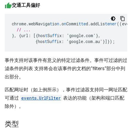
交通工具偏好
chrome.webNaviga
t
io
n
.o
n
Commi
tte
d.addLis
tener
((eve
n
// ...
},
{
url
:
[{
hos
t
Su
ff
ix
:
'google.com'
},
{
hos
t
Su
ff
ix
:
'google.com.au'
}]}
);
事件支持对该事件有意义的特定过滤条件。事件可过滤的过
滤条件的列表 支持将会在该事件的文档的“filters”部分中列
出部分。
匹配网址时（如上例所示），事件过滤器支持同一网址匹配
可通过
events.UrlFilter
表达的功能（架构和端口匹配
除外）。
类型