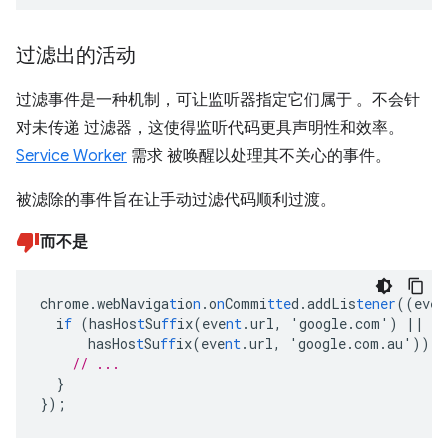
过滤出的活动
过滤事件是一种机制，可让监听器指定它们属于 。不会针
对未传递 过滤器，这使得监听代码更具声明性和效率。
Service Worker
需求 被唤醒以处理其不关心的事件。
被滤除的事件旨在让手动过滤代码顺利过渡。
而不是
chrome.webNaviga
t
io
n
.o
n
Commi
tte
d.addLis
tener
((eve
n
i
f
(hasHos
t
Su
ff
ix(eve
nt
.url
,
'google.com')
||
hasHos
t
Su
ff
ix(eve
nt
.url
,
'google.com.au'))
{
// ...
}
}
);