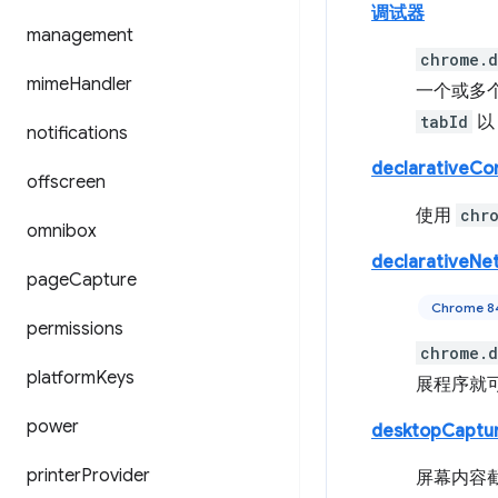
调试器
management
chrome.
mime
Handler
一个或多个
tabId
notifications
declarativeCo
offscreen
使用
chr
omnibox
declarativeNe
page
Capture
Chrome 
permissions
chrome.d
platform
Keys
展程序就
power
desktopCaptu
printer
Provider
屏幕内容截