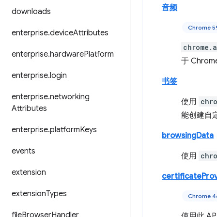
音频
downloads
Chrome
enterprise
.
device
Attributes
chrome.a
enterprise
.
hardware
Platform
于 Chr
enterprise
.
login
书签
enterprise
.
networking
使用
chr
Attributes
能创建自
enterprise
.
platform
Keys
browsingData
events
使用
chr
extension
certificatePro
extension
Types
Chrome
file
Browser
Handler
使用此 A