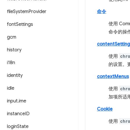
file
System
Provider
命令
使用 Co
font
Settings
命令的操
gcm
contentSetting
history
使用
chr
i18n
的设置。更
identity
contextMenus
idle
使用
chr
加项所适
input
.
ime
Cookie
instance
ID
使用
chr
login
State