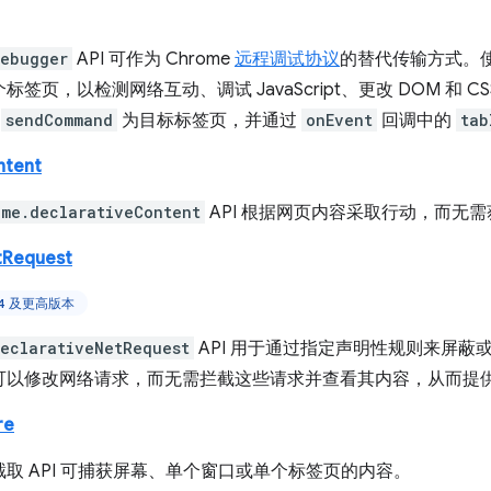
debugger
API 可作为 Chrome
远程调试协议
的替代传输方式。
标签页，以检测网络互动、调试 JavaScript、更改 DOM 和 C
以
sendCommand
为目标标签页，并通过
onEvent
回调中的
tab
ntent
ome.declarativeContent
API 根据网页内容采取行动，而无
tRequest
84 及更高版本
eclarativeNetRequest
API 用于通过指定声明性规则来屏蔽
可以修改网络请求，而无需拦截这些请求并查看其内容，从而提
re
取 API 可捕获屏幕、单个窗口或单个标签页的内容。