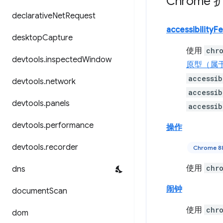
Chrome 
declarative
Net
Request
accessibilityF
desktop
Capture
使用
chr
devtools
.
inspected
Window
原型（属于
accessib
devtools
.
network
accessib
devtools
.
panels
accessib
devtools
.
performance
操作
devtools
.
recorder
Chrome
使用
chr
dns
闹钟
document
Scan
使用
chr
dom