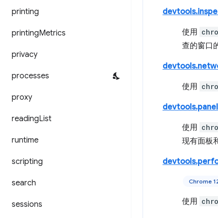
printing
devtools.insp
使用
chr
printing
Metrics
查的窗口
privacy
devtools.netw
processes
使用
chr
proxy
devtools.panel
reading
List
使用
chr
runtime
现有面板
scripting
devtools.perf
Chrome 
search
使用
chr
sessions