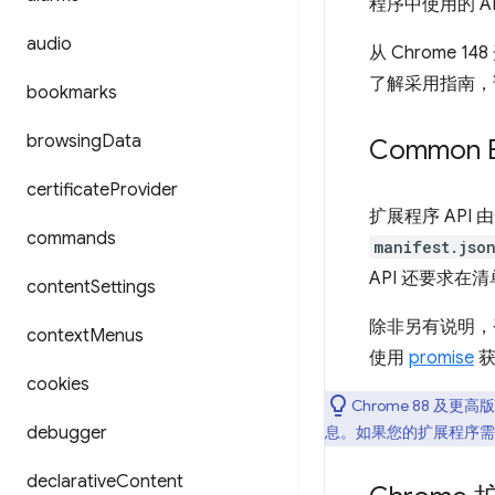
程序中使用的 A
audio
从 Chrome 1
了解采用指南，
bookmarks
browsing
Data
Common E
certificate
Provider
扩展程序 AP
commands
manifest.jso
API 还要求在
content
Settings
除非另有说明，否
context
Menus
使用
promise
获
cookies
Chrome 88 及更
debugger
息。如果您的扩展程序需要
declarative
Content