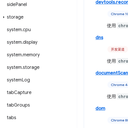
devtools.reco
side
Panel
Chrome 
storage
使用
chr
system
.
cpu
dns
system
.
display
开发渠道
system
.
memory
使用
chr
system
.
storage
documentScan
system
Log
Chrome
tab
Capture
使用
chr
tab
Groups
dom
tabs
Chrome 