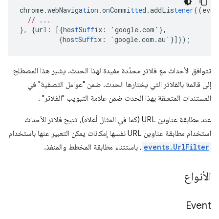
chrome.webNaviga
t
io
n
.o
n
Commi
tte
d.addLis
tener
((eve
n
// ...
},
{
url
:
[{
hos
t
Su
ff
ix
:
'google.com'
},
{
hos
t
Su
ff
ix
:
'google.com.au'
}]}
);
تتوافق الأحداث مع فلاتر محدّدة مفيدة لهذا الحدث. يشير هذا المصطلح
إلى قائمة بالفلاتر التي يختارها الحدث. ضمن "عوامل التصفية" في
المستندات المتعلقة بهذا الحدث ضمن علامة التبويب "الفلاتر" .
عند مطابقة عناوين URL (كما في المثال أعلاه)، تتيح فلاتر الأحداث
استخدام مطابقة عناوين URL نفسها إمكانات يمكن التعبير عنها باستخدام
events.UrlFilter
، باستثناء مطابقة المخطط والمنفذ.
الأنواع
Event