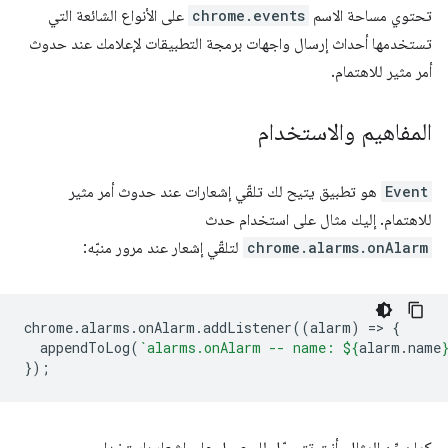
تحتوي مساحة الاسم
chrome.events
على الأنواع الشائعة التي
تستخدمها أحداث إرسال واجهات برمجة التطبيقات لإعلامك عند حدوث
أمر مثير للاهتمام.
المفاهيم والاستخدام
Event
هو تطبيق يتيح لك تلقّي إشعارات عند حدوث أمر مثير
للاهتمام. إليك مثال على استخدام حدث
chrome.alarms.onAlarm
لتلقّي إشعار عند مرور منبّه:
chrome
.
alarms
.
onAlarm
.
addListener
((
alarm
)
=
>
{
appendToLog
(
`alarms.onAlarm -- name: 
${
alarm
.
name
});