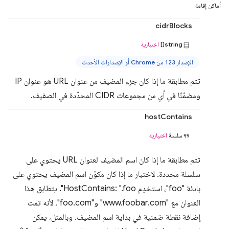
أماكن إقامة
cidrBlocks
string[]
اختيارية
الإصدار 123 من Chrome أو الإصدارات الأحدث
تتم مطابقة ما إذا كان جزء المضيف من عنوان URL هو عنوان IP
ومضمّنًا في أي من مجموعات CIDR المحدّدة في الصفيف.
hostContains
سلسلة
اختيارية
تتم مطابقة ما إذا كان اسم المضيف لعنوان URL يحتوي على
سلسلة محددة. لاختبار ما إذا كان مكوّن اسم المضيف يحتوي على
بادئة "foo"، استخدِم HostContains: ".foo". يتطابق هذا
العنوان مع "www.foobar.com" و"foo.com"، لأنه تمت
إضافة نقطة ضمنية في بداية اسم المضيف. وبالمثل، يمكن