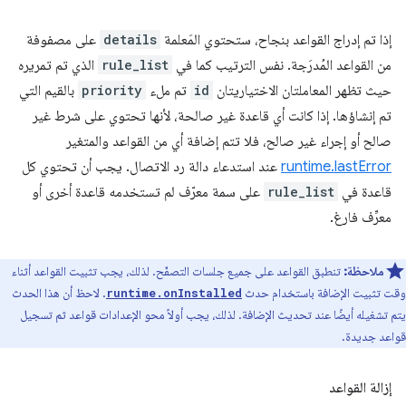
إذا تم إدراج القواعد بنجاح، ستحتوي المَعلمة
details
على مصفوفة
من القواعد المُدرَجة. نفس الترتيب كما في
rule_list
الذي تم تمريره
حيث تظهر المعاملتان الاختياريتان
id
تم ملء
priority
بالقيم التي
تم إنشاؤها. إذا كانت أي قاعدة غير صالحة، لأنها تحتوي على شرط غير
صالح أو إجراء غير صالح، فلا تتم إضافة أي من القواعد والمتغير
runtime.lastError
عند استدعاء دالة رد الاتصال. يجب أن تحتوي كل
قاعدة في
rule_list
على سمة معرّف لم تستخدمه قاعدة أخرى أو
معرِّف فارغ.
ملاحظة:
تنطبق القواعد على جميع جلسات التصفّح. لذلك، يجب تثبيت القواعد أثناء
وقت تثبيت الإضافة باستخدام حدث
. لاحظ أن هذا الحدث
runtime.onInstalled
يتم تشغيله أيضًا عند تحديث الإضافة. لذلك، يجب أولاً محو الإعدادات قواعد ثم تسجيل
قواعد جديدة.
إزالة القواعد