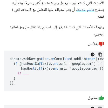
للأحداث التي لا تتجاوز ما يجعل رمز الاستماع أكثر وضوحًا وفعالية.
يحتاج
عاملو خدمات
أن يتم استياقه منها للتعامل مع الأحداث التي لا
تهمه.
وتهدف الأحداث التي تمت فلترتها إلى السماح بالانتقال من رمز الفلترة
اليدوي.
بدلاً من
chrome.webNaviga
t
io
n
.o
n
Commi
tte
d.addLis
tener
((eve
n
i
f
(hasHos
t
Su
ff
ix(eve
nt
.url
,
'google.com')
||
hasHos
t
Su
ff
ix(eve
nt
.url
,
'google.com.au'))
{
// ...
}
}
);
تفضيل