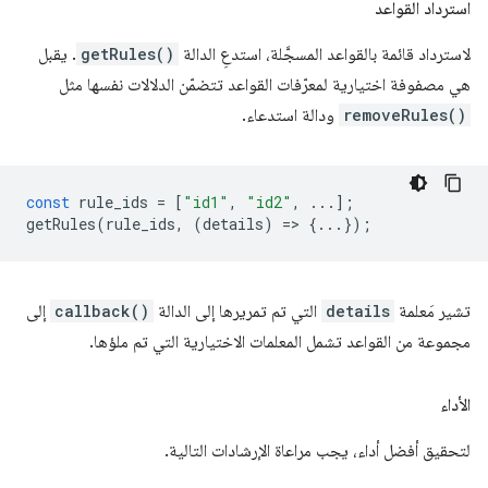
استرداد القواعد
لاسترداد قائمة بالقواعد المسجَّلة، استدعِ الدالة
getRules()
. يقبل
هي مصفوفة اختيارية لمعرّفات القواعد تتضمّن الدلالات نفسها مثل
removeRules()
ودالة استدعاء.
const
rule_ids
=
[
"id1"
,
"id2"
,
...];
getRules
(
rule_ids
,
(
details
)
=
>
{...});
تشير مَعلمة
details
التي تم تمريرها إلى الدالة
callback()
إلى
مجموعة من القواعد تشمل المعلمات الاختيارية التي تم ملؤها.
الأداء
لتحقيق أفضل أداء، يجب مراعاة الإرشادات التالية.