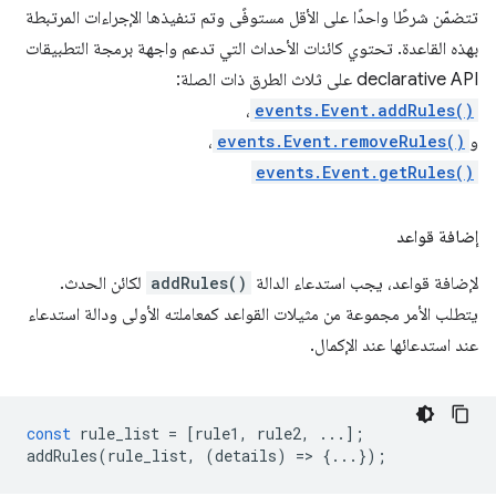
تتضمّن شرطًا واحدًا على الأقل مستوفًى وتم تنفيذها الإجراءات المرتبطة
بهذه القاعدة. تحتوي كائنات الأحداث التي تدعم واجهة برمجة التطبيقات
declarative API على ثلاث الطرق ذات الصلة:
،
events.Event.addRules()
و
events.Event.removeRules()
،
events.Event.getRules()
إضافة قواعد
لإضافة قواعد، يجب استدعاء الدالة
addRules()
لكائن الحدث.
يتطلب الأمر مجموعة من مثيلات القواعد كمعاملته الأولى ودالة استدعاء
عند استدعائها عند الإكمال.
const
rule_list
=
[
rule1
,
rule2
,
...];
addRules
(
rule_list
,
(
details
)
=
>
{...});