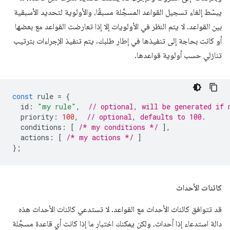
يبسّط إلغاء تسجيل القواعد المسجَّلة مسبقًا، والأولوية لتحديد الأسبقية
بين القواعد. لا يتم النظر في الأولويات إلا إذا تعارضت القواعد مع بعضها
أو كانت بحاجة إلى تنفيذها في إطار طلبك. يتم تنفيذ الإجراءات بترتيب
تنازلي حسب أولوية قواعدها.
const
rule
=
{
id
:
"my rule"
,
// optional, will be generated if 
priority
:
100
,
// optional, defaults to 100.
conditions
:
[
/* my conditions */
],
actions
:
[
/* my actions */
]
};
كائنات الأحداث
قد تتوافق كائنات الأحداث مع القواعد. لا تستدعي كائنات الأحداث هذه
دالة استدعاء إذا أحداث، ولكن يمكنك اختبار ما إذا كانت أي قاعدة مسجَّلة