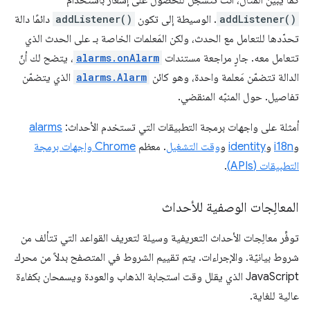
كما يبيِّن المثال، أنت تتسجّل للحصول على إشعار باستخدام
addListener()
. الوسيطة إلى تكون
addListener()
دائمًا دالة
تحدّدها للتعامل مع الحدث، ولكن المَعلمات الخاصة بـ على الحدث الذي
تتعامل معه. جارٍ مراجعة مستندات
alarms.onAlarm
، يتضح لك أنّ
الدالة تتضمّن مَعلمة واحدة، وهو كائن
alarms.Alarm
الذي يتضمّن
تفاصيل. حول المنبّه المنقضي.
أمثلة على واجهات برمجة التطبيقات التي تستخدم الأحداث:
alarms
و
i18n
و
identity
و
وقت التشغيل
. معظم
Chrome واجهات برمجة
التطبيقات (APIs)
.
المعالِجات الوصفية للأحداث
توفِّر معالِجات الأحداث التعريفية وسيلة لتعريف القواعد التي تتألف من
شروط بيانيّة. والإجراءات. يتم تقييم الشروط في المتصفح بدلاً من محرك
JavaScript الذي يقلل وقت استجابة الذهاب والعودة ويسمحان بكفاءة
عالية للغاية.