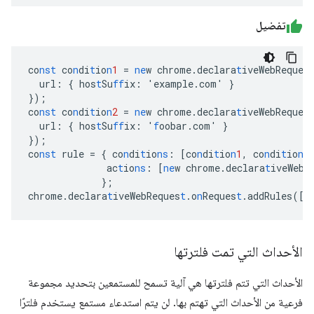
تفضيل
co
nst
co
n
di
t
io
n
1
=
ne
w
chrome.declara
t
iveWebReques
url
:
{
hos
t
Su
ff
ix
:
'example.com'
}
}
);
co
nst
co
n
di
t
io
n
2
=
ne
w
chrome.declara
t
iveWebReques
url
:
{
hos
t
Su
ff
ix
:
'
f
oobar.com'
}
}
);
co
nst
rule
=
{
co
n
di
t
io
ns
:
[
co
n
di
t
io
n
1
,
co
n
di
t
io
n
2
ac
t
io
ns
:
[
ne
w
chrome.declara
t
iveWebR
}
;
chrome.declara
t
iveWebReques
t
.o
n
Reques
t
.addRules(
[
r
الأحداث التي تمت فلترتها
الأحداث التي تتم فلترتها هي آلية تسمح للمستمعين بتحديد مجموعة
فرعية من الأحداث التي تهتم بها. لن يتم استدعاء مستمع يستخدم فلترًا