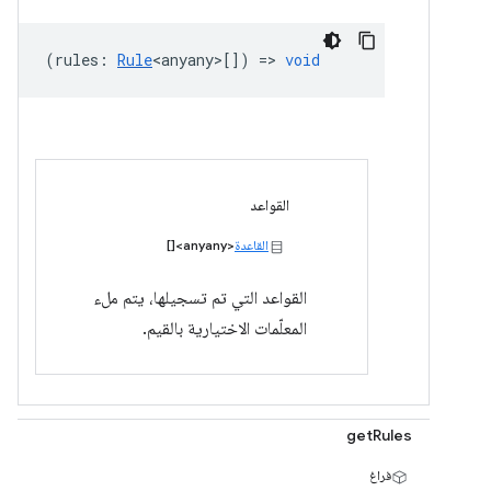
(
rules
:
Rule
<anyany>
[]) =>
void
القواعد
القاعدة
<anyany>[]
القواعد التي تم تسجيلها، يتم ملء
المعلّمات الاختيارية بالقيم.
getRules
فراغ