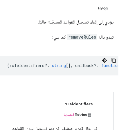
فراغ
يؤدي إلى إلغاء تسجيل القواعد المسجَّلة حاليًا.
تبدو دالة
removeRules
كما يلي:
(
ruleIdentifiers?
:
string
[],
callback?
:
function
) =>
ruleIdentifiers
string[]
اختيارية
في حال تمرير صفيف، لن يتم تسجيل سوى القواعد