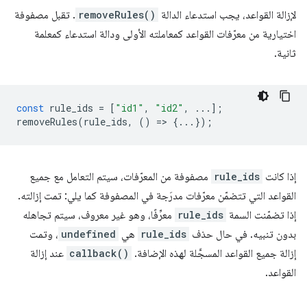
لإزالة القواعد، يجب استدعاء الدالة
removeRules()
. تقبل مصفوفة
اختيارية من معرّفات القواعد كمعاملته الأولى ودالة استدعاء كمعلمة
ثانية.
const
rule_ids
=
[
"id1"
,
"id2"
,
...];
removeRules
(
rule_ids
,
()
=
>
{...});
إذا كانت
rule_ids
مصفوفة من المعرّفات، سيتم التعامل مع جميع
القواعد التي تتضمّن معرّفات مدرَجة في المصفوفة كما يلي: تمت إزالته.
إذا تضمّنت السمة
rule_ids
معرِّفًا، وهو غير معروف، سيتم تجاهله
بدون تنبيه. في حال حذف
rule_ids
هي
undefined
، وتمت
إزالة جميع القواعد المسجَّلة لهذه الإضافة.
callback()
عند إزالة
القواعد.