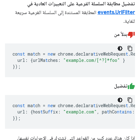
تفضيل مطابقة السلسلة الفرعية على التعبيرات العادية في
events.UrlFilter
المطابقة المستندة إلى السلسلة الفرعية سريعة
للغاية.
بدلاً من
co
nst
ma
t
ch
=
ne
w
chrome.declara
t
iveWebReques
t
.Req
url
:
{
urlMa
t
ches
:
"example.com/[^?]*foo"
}
}
);
تفضيل
co
nst
ma
t
ch
=
ne
w
chrome.declara
t
iveWebReques
t
.Req
url
:
{
hos
t
Su
ff
ix
:
"example.com"
,
pa
t
hCo
nta
i
ns
:
"
}
);
إذا كان هناك عدد كبير من القواعد التي تشترك في الإجراءات نفسها،