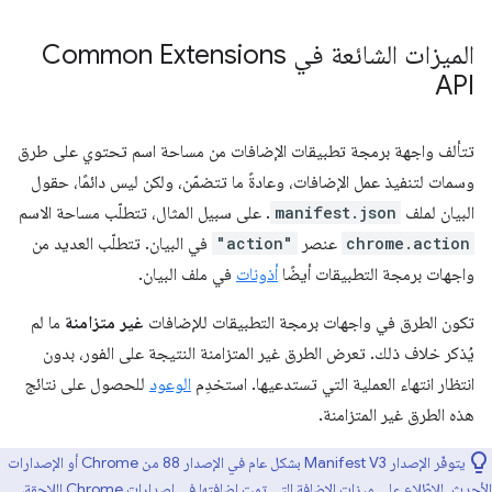
الميزات الشائعة في Common Extensions
API
تتألف واجهة برمجة تطبيقات الإضافات من مساحة اسم تحتوي على طرق
وسمات لتنفيذ عمل الإضافات، وعادةً ما تتضمّن، ولكن ليس دائمًا، حقول
البيان لملف
manifest.json
. على سبيل المثال، تتطلّب مساحة الاسم
chrome.action
عنصر
"action"
في البيان. تتطلّب العديد من
واجهات برمجة التطبيقات أيضًا
أذونات
في ملف البيان.
تكون الطرق في واجهات برمجة التطبيقات للإضافات
غير متزامنة
ما لم
يُذكر خلاف ذلك. تعرض الطرق غير المتزامنة النتيجة على الفور، بدون
انتظار انتهاء العملية التي تستدعيها. استخدِم
الوعود
للحصول على نتائج
هذه الطرق غير المتزامنة.
يتوفّر الإصدار Manifest V3 بشكل عام في الإصدار 88 من Chrome أو الإصدارات
الأحدث. للاطّلاع على ميزات الإضافة التي تمت إضافتها في إصدارات Chrome اللاحقة،