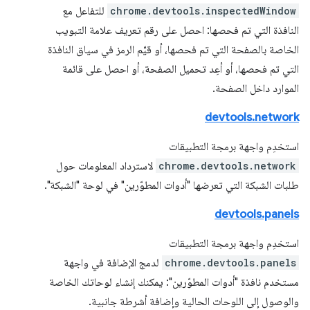
chrome.devtools.inspectedWindow
للتفاعل مع
النافذة التي تم فحصها: احصل على رقم تعريف علامة التبويب
الخاصة بالصفحة التي تم فحصها، أو قيِّم الرمز في سياق النافذة
التي تم فحصها، أو أعِد تحميل الصفحة، أو احصل على قائمة
الموارد داخل الصفحة.
devtools.network
استخدِم واجهة برمجة التطبيقات
chrome.devtools.network
لاسترداد المعلومات حول
طلبات الشبكة التي تعرضها "أدوات المطوّرين" في لوحة "الشبكة".
devtools.panels
استخدِم واجهة برمجة التطبيقات
chrome.devtools.panels
لدمج الإضافة في واجهة
مستخدم نافذة "أدوات المطوّرين": يمكنك إنشاء لوحاتك الخاصة
والوصول إلى اللوحات الحالية وإضافة أشرطة جانبية.