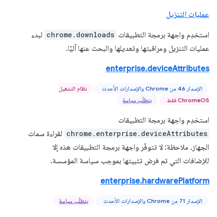
عمليات التنزيل
استخدِم واجهة برمجة التطبيقات
chrome.downloads
لبدء
عمليات التنزيل ومراقبتها وتعديلها والبحث عنها آليًا.
enterprise.deviceAttributes
الإصدار 46 من Chrome والإصدارات الأحدث
نظام التشغيل
ChromeOS فقط
يتطلّب سياسة
استخدِم واجهة برمجة التطبيقات
chrome.enterprise.deviceAttributes
لقراءة سمات
الجهاز. ملاحظة: لا تتوفّر واجهة برمجة التطبيقات هذه إلا
للإضافات التي تم فرض تثبيتها بموجب سياسة المؤسسة.
enterprise.hardwarePlatform
الإصدار 71 من Chrome والإصدارات الأحدث
يتطلّب سياسة