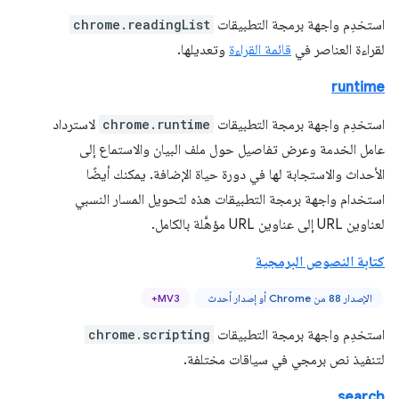
استخدِم واجهة برمجة التطبيقات
chrome.readingList
لقراءة العناصر في
قائمة القراءة
وتعديلها.
runtime
استخدِم واجهة برمجة التطبيقات
chrome.runtime
لاسترداد
عامل الخدمة وعرض تفاصيل حول ملف البيان والاستماع إلى
الأحداث والاستجابة لها في دورة حياة الإضافة. يمكنك أيضًا
استخدام واجهة برمجة التطبيقات هذه لتحويل المسار النسبي
لعناوين URL إلى عناوين URL مؤهَّلة بالكامل.
كتابة النصوص البرمجية
الإصدار 88 من Chrome أو إصدار أحدث
MV3+
استخدِم واجهة برمجة التطبيقات
chrome.scripting
لتنفيذ نص برمجي في سياقات مختلفة.
search