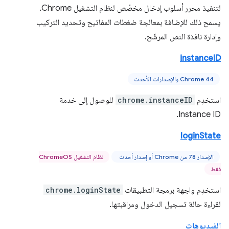
لتنفيذ محرر أسلوب إدخال مخصّص لنظام التشغيل Chrome.
يسمح ذلك للإضافة بمعالجة ضغطات المفاتيح وتحديد التركيب
وإدارة نافذة النص المرشّح.
instanceID
Chrome 44 والإصدارات الأحدث
استخدِم
chrome.instanceID
للوصول إلى خدمة
Instance ID.
loginState
الإصدار 78 من Chrome أو إصدار أحدث
نظام التشغيل ChromeOS
فقط
استخدِم واجهة برمجة التطبيقات
chrome.loginState
لقراءة حالة تسجيل الدخول ومراقبتها.
الفيديوهات