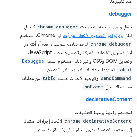
عند تغييرها.
debugger
تعمل واجهة برمجة التطبيقات
chrome.debugger
كبديل
لنقل
بروتوكول تصحيح الأخطاء عن بُعد
في Chrome. استخدِم
chrome.debugger
للربط بعلامة تبويب واحدة أو أكثر من
أجل تسجيل تفاعلات الشبكة وتصحيح أخطاء JavaScript
وتعديل DOM وCSS وغير ذلك. استخدِم السمة
Debuggee
tabId
لاستهداف علامات التبويب التي تتضمّن
sendCommand
وتوجيه الأحداث حسب
tabId
من عمليات
معاودة الاتصال
onEvent
.
declarativeContent
استخدِم واجهة برمجة التطبيقات
chrome.declarativeContent
لاتّخاذ إجراءات استنادًا
إلى محتوى الصفحة، بدون الحاجة إلى إذن بقراءة محتوى