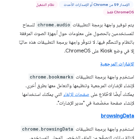
الإصدار 59 من Chrome أو الإصدارات الأحدث
نظام التشغيل
ChromeOS فقط
يتم توفير واجهة برمجة التطبيقات
chrome.audio
للسماح
للمستخدمين بالحصول على معلومات حول أجهزة الصوت المرفقة
بالنظام والتحكّم فيها. لا تتوفّر واجهة برمجة التطبيقات هذه حاليًا
إلا في وضع Kiosk على ChromeOS.
الإشارات المرجعية
استخدِم واجهة برمجة التطبيقات
chrome.bookmarks
لإنشاء الإشارات المرجعية وتنظيمها والتعامل معها بطرق أخرى.
يمكنك أيضًا الاطّلاع على
صفحات الإلغاء
التي يمكنك استخدامها
لإنشاء صفحة مخصّصة في "مدير الإشارات".
browsingData
استخدِم واجهة برمجة التطبيقات
chrome.browsingData
لإزالة بيانات التصفّح من الملف الشخصي المحلي للمستخدم.