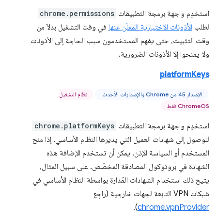
استخدِم واجهة برمجة التطبيقات
chrome.permissions
لطلب
الأذونات الاختيارية المعلَن عنها
في وقت التشغيل بدلاً من
وقت التثبيت، حتى يفهم المستخدمون سبب الحاجة إلى الأذونات
ولا يمنحوا إلا الأذونات الضرورية.
platformKeys
الإصدار 45 من Chrome والإصدارات الأحدث
نظام التشغيل
ChromeOS فقط
استخدِم واجهة برمجة التطبيقات
chrome.platformKeys
للوصول إلى شهادات العميل التي يديرها النظام الأساسي. إذا منح
المستخدم أو السياسة الإذن، يمكن أن تستخدم الإضافة هذه
الشهادة في بروتوكول المصادقة المخصّص. على سبيل المثال،
يتيح ذلك استخدام الشهادات المُدارة بواسطة النظام الأساسي في
شبكات VPN التابعة لجهات خارجية (راجِع
).
chrome.vpnProvider