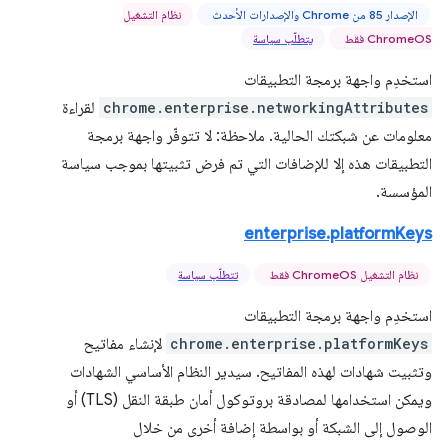
الإصدار 85 من Chrome والإصدارات الأحدث
نظام التشغيل
ChromeOS فقط
يتطلّب سياسة
استخدِم واجهة برمجة التطبيقات
chrome.enterprise.networkingAttributes
لقراءة
معلومات عن شبكتك الحالية. ملاحظة: لا تتوفّر واجهة برمجة
التطبيقات هذه إلا للإضافات التي تم فرض تثبيتها بموجب سياسة
المؤسسة.
enterprise.platformKeys
نظام التشغيل ChromeOS فقط
تتطلّب سياسة
استخدِم واجهة برمجة التطبيقات
chrome.enterprise.platformKeys
لإنشاء مفاتيح
وتثبيت شهادات لهذه المفاتيح. سيدير النظام الأساسي الشهادات
ويمكن استخدامها لمصادقة بروتوكول أمان طبقة النقل (TLS) أو
الوصول إلى الشبكة أو بواسطة إضافة أخرى من خلال