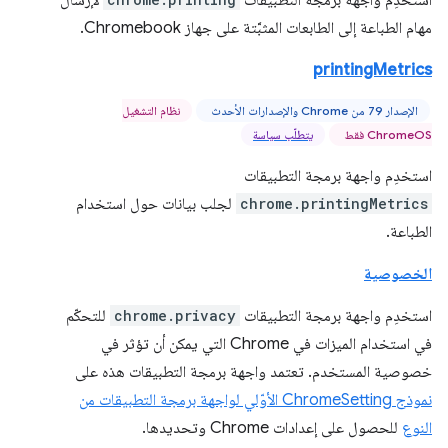
استخدِم واجهة برمجة التطبيقات
لإرسال
مهام الطباعة إلى الطابعات المثبَّتة على جهاز Chromebook.
printingMetrics
الإصدار 79 من Chrome والإصدارات الأحدث
نظام التشغيل
ChromeOS فقط
يتطلّب سياسة
استخدِم واجهة برمجة التطبيقات
chrome.printingMetrics
لجلب بيانات حول استخدام
الطباعة.
الخصوصية
استخدِم واجهة برمجة التطبيقات
chrome.privacy
للتحكّم
في استخدام الميزات في Chrome التي يمكن أن تؤثر في
خصوصية المستخدم. تعتمد واجهة برمجة التطبيقات هذه على
نموذج ChromeSetting الأوّلي لواجهة برمجة التطبيقات من
النوع
للحصول على إعدادات Chrome وتحديدها.