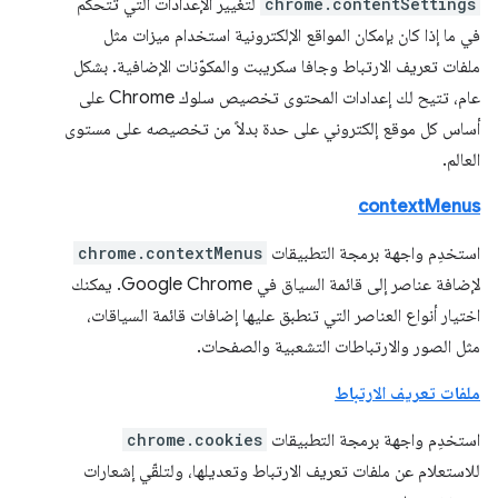
chrome.contentSettings
لتغيير الإعدادات التي تتحكّم
في ما إذا كان بإمكان المواقع الإلكترونية استخدام ميزات مثل
ملفات تعريف الارتباط وجافا سكريبت والمكوّنات الإضافية. بشكل
عام، تتيح لك إعدادات المحتوى تخصيص سلوك Chrome على
أساس كل موقع إلكتروني على حدة بدلاً من تخصيصه على مستوى
العالم.
contextMenus
استخدِم واجهة برمجة التطبيقات
chrome.contextMenus
لإضافة عناصر إلى قائمة السياق في Google Chrome. يمكنك
اختيار أنواع العناصر التي تنطبق عليها إضافات قائمة السياقات،
مثل الصور والارتباطات التشعبية والصفحات.
ملفات تعريف الارتباط
استخدِم واجهة برمجة التطبيقات
chrome.cookies
للاستعلام عن ملفات تعريف الارتباط وتعديلها، ولتلقّي إشعارات