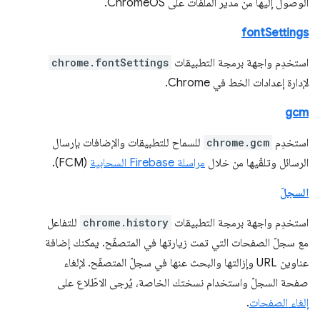
الوصول إليها من مدير الملفات على ChromeOS.
fontSettings
استخدِم واجهة برمجة التطبيقات
chrome.fontSettings
لإدارة إعدادات الخط في Chrome.
gcm
استخدِم
chrome.gcm
للسماح للتطبيقات والإضافات بإرسال
الرسائل وتلقّيها من خلال
مراسلة Firebase السحابية
(FCM).
السجلّ
استخدِم واجهة برمجة التطبيقات
chrome.history
للتفاعل
مع سجلّ الصفحات التي تمت زيارتها في المتصفّح. يمكنك إضافة
عناوين URL وإزالتها والبحث عنها في سجلّ المتصفّح. لإلغاء
صفحة السجلّ واستخدام نسختك الخاصة، يُرجى الاطّلاع على
إلغاء الصفحات
.