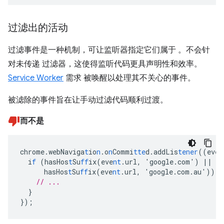
过滤出的活动
过滤事件是一种机制，可让监听器指定它们属于 。不会针
对未传递 过滤器，这使得监听代码更具声明性和效率。
Service Worker
需求 被唤醒以处理其不关心的事件。
被滤除的事件旨在让手动过滤代码顺利过渡。
而不是
chrome.webNaviga
t
io
n
.o
n
Commi
tte
d.addLis
tener
((eve
n
i
f
(hasHos
t
Su
ff
ix(eve
nt
.url
,
'google.com')
||
hasHos
t
Su
ff
ix(eve
nt
.url
,
'google.com.au'))
{
// ...
}
}
);