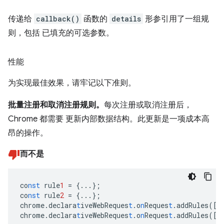
传递给
callback()
函数的
details
形参引用了一组规
则，包括 已填充的可选参数。
性能
为实现最佳效果，请牢记以下准则。
批量注册和取消注册规则。
每次注册或取消注册后，
Chrome 都需要 更新内部数据结构。此更新是一项成本高
昂的操作。
而不是
co
nst
rule
1
=
{
...
}
;
co
nst
rule
2
=
{
...
}
;
chrome.declara
t
iveWebReques
t
.o
n
Reques
t
.addRules(
[
r
chrome.declara
t
iveWebReques
t
.o
n
Reques
t
.addRules(
[
r