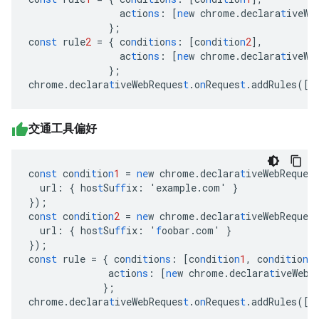
ac
t
io
ns
:
[
ne
w
chrome.declara
t
iveWe
}
;
co
nst
rule
2
=
{
co
n
di
t
io
ns
:
[
co
n
di
t
io
n
2
],
ac
t
io
ns
:
[
ne
w
chrome.declara
t
iveWe
}
;
chrome.declara
t
iveWebReques
t
.o
n
Reques
t
.addRules(
[
r
交通工具偏好
co
nst
co
n
di
t
io
n
1
=
ne
w
chrome.declara
t
iveWebReques
url
:
{
hos
t
Su
ff
ix
:
'example.com'
}
}
);
co
nst
co
n
di
t
io
n
2
=
ne
w
chrome.declara
t
iveWebReques
url
:
{
hos
t
Su
ff
ix
:
'
f
oobar.com'
}
}
);
co
nst
rule
=
{
co
n
di
t
io
ns
:
[
co
n
di
t
io
n
1
,
co
n
di
t
io
n
2
ac
t
io
ns
:
[
ne
w
chrome.declara
t
iveWebR
}
;
chrome.declara
t
iveWebReques
t
.o
n
Reques
t
.addRules(
[
r