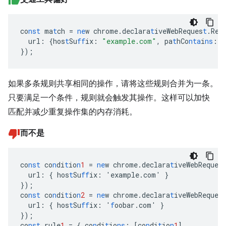
co
nst
ma
t
ch
=
ne
w
chrome.declara
t
iveWebReques
t
.Req
url
:
{
hos
t
Su
ff
ix
:
"example.com"
,
pa
t
hCo
nta
i
ns
:
"
}
);
如果多条规则共享相同的操作，请将这些规则合并为一条。
只要满足一个条件，规则就会触发其操作。这样可以加快
匹配并减少重复操作集的内存消耗。
而不是
co
nst
co
n
di
t
io
n
1
=
ne
w
chrome.declara
t
iveWebReques
url
:
{
hos
t
Su
ff
ix
:
'example.com'
}
}
);
co
nst
co
n
di
t
io
n
2
=
ne
w
chrome.declara
t
iveWebReques
url
:
{
hos
t
Su
ff
ix
:
'
f
oobar.com'
}
}
);
co
nst
rule
1
=
{
co
n
di
t
io
ns
:
[
co
n
di
t
io
n
1
],