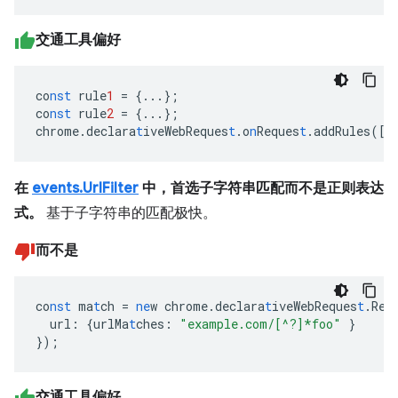
交通工具偏好
co
nst
rule
1
=
{
...
}
;
co
nst
rule
2
=
{
...
}
;
chrome.declara
t
iveWebReques
t
.o
n
Reques
t
.addRules(
[
r
在
events.UrlFilter
中，首选子字符串匹配而不是正则表达
式。
基于子字符串的匹配极快。
而不是
co
nst
ma
t
ch
=
ne
w
chrome.declara
t
iveWebReques
t
.Req
url
:
{
urlMa
t
ches
:
"example.com/[^?]*foo"
}
}
);
交通工具偏好