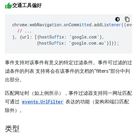
交通工具偏好
chrome.webNaviga
t
io
n
.o
n
Commi
tte
d.addLis
tener
((eve
n
// ...
},
{
url
:
[{
hos
t
Su
ff
ix
:
'google.com'
},
{
hos
t
Su
ff
ix
:
'google.com.au'
}]}
);
事件支持对该事件有意义的特定过滤条件。事件可过滤的过
滤条件的列表 支持将会在该事件的文档的“filters”部分中列
出部分。
匹配网址时（如上例所示），事件过滤器支持同一网址匹配
可通过
events.UrlFilter
表达的功能（架构和端口匹配
除外）。
类型