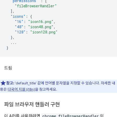
"permissions"
:
[
"fileBrowserHandler"
],
"icons"
:
{
"16"
:
"icon16.png"
,
"48"
:
"icon48.png"
,
"128"
:
"icon128.png"
},
...
}
드림
참고:
'default_title' 값에 언어별 문자열을 지정할 수 있습니다. 자세한 내
용은
다국어 지원 (i18n)
을 참고하세요.
파일 브라우저 핸들러 구현
이 API를 사용하려면
chrome.fileBrowserHandler
의