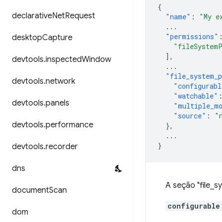
{
declarative
Net
Request
"name"
:
"My e
...
"permissions"
desktop
Capture
"fileSystem
],
devtools
.
inspected
Window
...
"file_system_p
devtools
.
network
"configurabl
"watchable"
devtools
.
panels
"multiple_m
"source"
:
"
devtools
.
performance
},
...
}
devtools
.
recorder
dns
A seção "file_s
document
Scan
configurable
dom