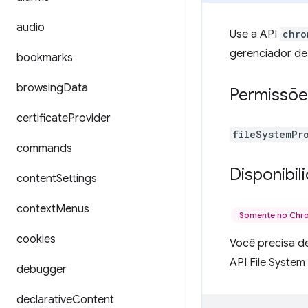
audio
Use a API
chro
gerenciador de
bookmarks
browsing
Data
Permissõe
certificate
Provider
fileSystemPr
commands
Disponibil
content
Settings
context
Menus
Somente no Ch
cookies
Você precisa de
API File System
debugger
declarative
Content