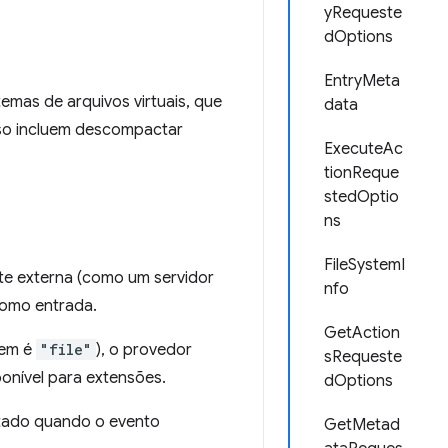
yRequeste
dOptions
EntryMeta
emas de arquivos virtuais, que
data
uso incluem descompactar
ExecuteAc
tionReque
stedOptio
ns
FileSystemI
te externa (como um servidor
nfo
como entrada.
GetAction
gem é
"file"
), o provedor
sRequeste
onível para extensões.
dOptions
ntado quando o evento
GetMetad