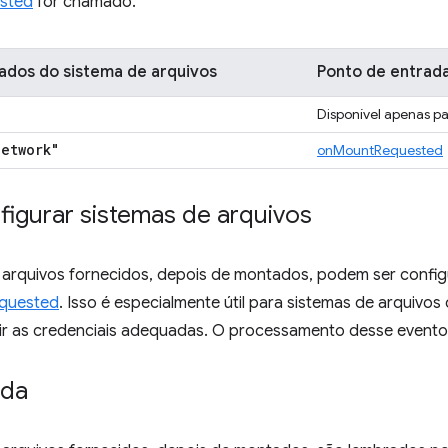
sted
for chamado.
ados do sistema de arquivos
Ponto de entrad
Disponível apenas p
network"
onMountRequested
igurar sistemas de arquivos
 arquivos fornecidos, depois de montados, podem ser confi
quested
. Isso é especialmente útil para sistemas de arquiv
nir as credenciais adequadas. O processamento desse evento 
ida