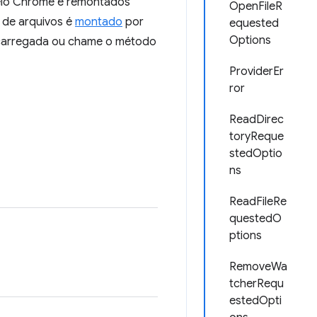
pelo Chrome e remontados
OpenFileR
 de arquivos é
montado
por
equested
Options
scarregada ou chame o método
ProviderEr
ror
ReadDirec
toryReque
stedOptio
ns
ReadFileRe
questedO
ptions
RemoveWa
tcherRequ
estedOpti