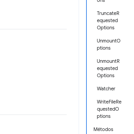
ons
TruncateR
equested
Options
UnmountO
ptions
UnmountR
equested
Options
Watcher
WriteFileRe
questedO
ptions
Métodos