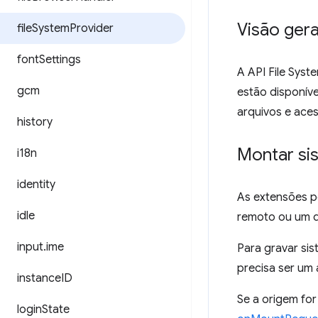
Visão gera
file
System
Provider
font
Settings
A API File Syst
gcm
estão disponív
arquivos e aces
history
Montar si
i18n
identity
As extensões p
idle
remoto ou um d
input
.
ime
Para gravar si
precisa ser um
instance
ID
Se a origem fo
login
State