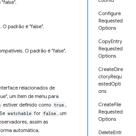
ctionId
"false".
Configure
Requested
 O padrão é "false".
Options
CopyEntry
Requested
patíveis. O padrão é "false".
Options
CreateDire
ctoryRequ
estedOpti
nterface relacionados de
ons
rue", um item de menu para
CreateFile
s
estiver definido como
true
,
Requested
 Se
watchable
for
false
, um
Options
observadores, assim as
forma automática.
DeleteEntr