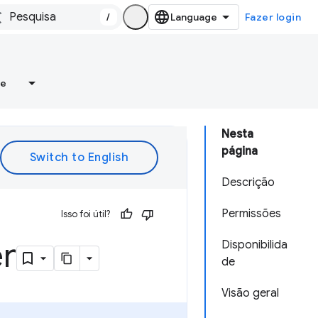
/
Fazer login
re
Nesta
página
Descrição
Permissões
Isso foi útil?
er
Disponibilida
de
Visão geral