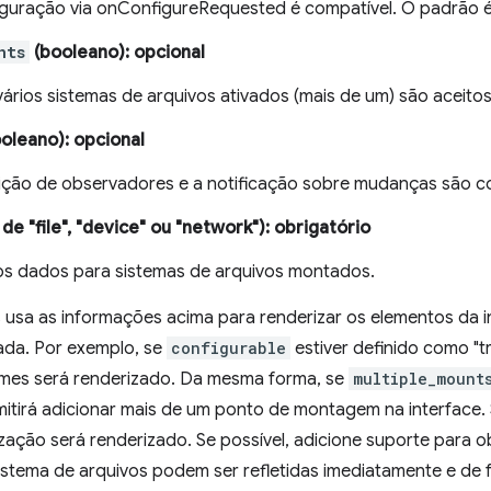
iguração via onConfigureRequested é compatível. O padrão é 
nts
(booleano)
: opcional
vários sistemas de arquivos ativados (mais de um) são aceitos.
oleano)
: opcional
nição de observadores e a notificação sobre mudanças são com
e "file", "device" ou "network")
: obrigatório
s dados para sistemas de arquivos montados.
 usa as informações acima para renderizar os elementos da i
da. Por exemplo, se
configurable
estiver definido como "t
umes será renderizado. Da mesma forma, se
multiple_mount
mitirá adicionar mais de um ponto de montagem na interface.
zação será renderizado. Se possível, adicione suporte para 
stema de arquivos podem ser refletidas imediatamente e de 