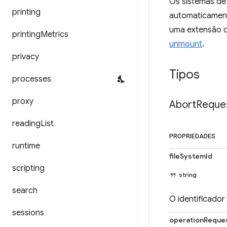
Os sistemas de
printing
automaticament
uma extensão d
printing
Metrics
unmount
.
privacy
Tipos
processes
proxy
Abort
Reque
reading
List
PROPRIEDADES
runtime
fileSystemId
scripting
string
search
O identificador
sessions
operationReque