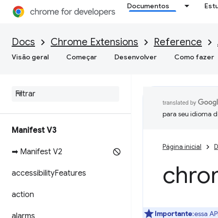
Documentos
Est
Docs
Chrome Extensions
Reference
Visão geral
Começar
Desenvolver
Como fazer
para seu idioma d
Manifest V3
Página inicial
D
➡ Manifest V2
chro
accessibility
Features
action
Importante
:essa AP
alarms