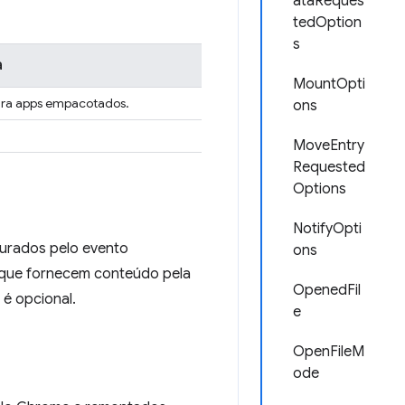
ataReques
tedOption
s
a
MountOpti
ara apps empacotados.
ons
MoveEntry
Requested
Options
NotifyOpti
gurados pelo evento
ons
os que fornecem conteúdo pela
OpenedFil
é opcional.
e
OpenFileM
ode