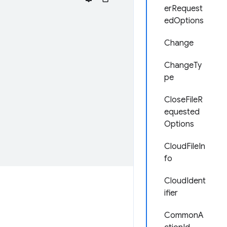
erRequest
edOptions
Change
ChangeTy
pe
CloseFileR
equested
Options
CloudFileIn
fo
CloudIdent
ifier
CommonA