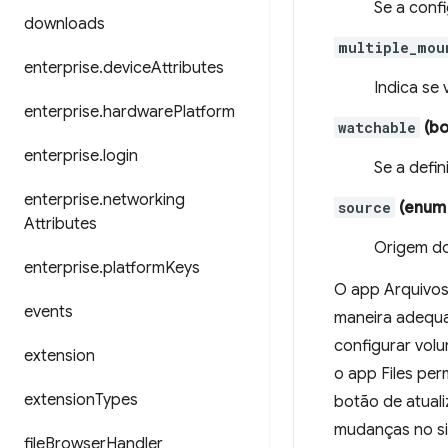
Se a conf
downloads
multiple_mou
enterprise
.
device
Attributes
Indica se 
enterprise
.
hardware
Platform
watchable
(bo
enterprise
.
login
Se a defi
enterprise
.
networking
source
(enum d
Attributes
Origem do
enterprise
.
platform
Keys
O app Arquivos
events
maneira adequa
configurar vol
extension
o app Files per
extension
Types
botão de atuali
mudanças no si
file
Browser
Handler