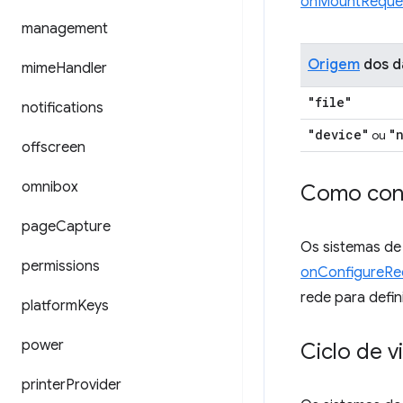
onMountReque
management
Origem
dos d
mime
Handler
"file"
notifications
"device"
"
ou
offscreen
omnibox
Como conf
page
Capture
Os sistemas de
permissions
onConfigureRe
rede para defi
platform
Keys
power
Ciclo de v
printer
Provider