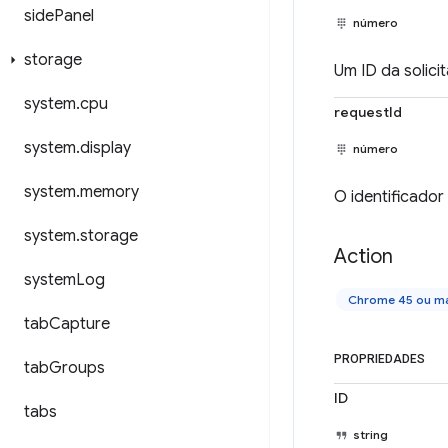
side
Panel
número
storage
Um ID da solici
system
.
cpu
requestId
system
.
display
número
system
.
memory
O identificador
system
.
storage
Action
system
Log
Chrome 45 ou ma
tab
Capture
PROPRIEDADES
tab
Groups
ID
tabs
string