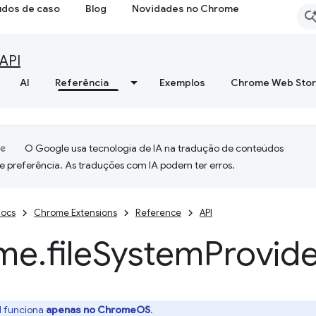
udos de caso
Blog
Novidades no Chrome
API
AI
Referência
Exemplos
Chrome Web Sto
O Google usa tecnologia de IA na tradução de conteúdos
e preferência. As traduções com IA podem ter erros.
ocs
Chrome Extensions
Reference
API
me
.
file
System
Provid
I funciona
apenas no ChromeOS
.