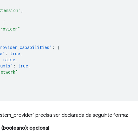
xtension"
,
:
[
Provider"
rovider_capabilities"
:
{
e"
:
true
,
:
false
,
ounts"
:
true
,
network"
ystem_provider" precisa ser declarada da seguinte forma:
(booleano)
: opcional