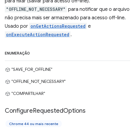
para fixar (salvar para acesso off-line).
"OFFLINE_NOT_NECESSARY"
para notificar que o arquivo
não precisa mais ser armazenado para acesso off-line.
Usado por
onGetActionsRequested
e
onExecuteActionRequested
.
ENUMERAÇÃO
"SAVE_FOR_OFFLINE"
"OFFLINE_NOT_NECESSARY"
"COMPARTILHAR"
Configure
Requested
Options
Chrome 44 ou mais recente