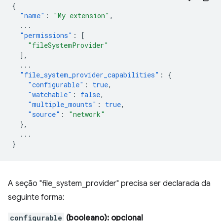
{
"name"
:
"My extension"
,
...
"permissions"
:
[
"fileSystemProvider"
],
...
"file_system_provider_capabilities"
:
{
"configurable"
:
true
,
"watchable"
:
false
,
"multiple_mounts"
:
true
,
"source"
:
"network"
},
...
}
A seção "file_system_provider" precisa ser declarada da
seguinte forma:
configurable
(booleano)
: opcional