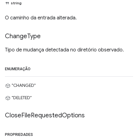
string
O caminho da entrada alterada.
Change
Type
Tipo de mudança detectada no diretório observado.
ENUMERAÇÃO
"CHANGED"
"DELETED"
Close
File
Requested
Options
PROPRIEDADES