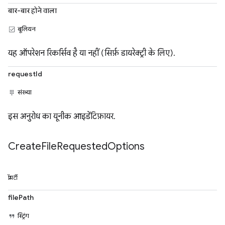
बार-बार होने वाला
बूलियन
यह ऑपरेशन रिकर्सिव है या नहीं (सिर्फ़ डायरेक्ट्री के लिए).
requestId
संख्या
इस अनुरोध का यूनीक आइडेंटिफ़ायर.
Create
File
Requested
Options
प्रॉपर्टी
filePath
स्ट्रिंग