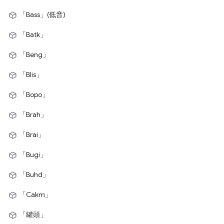
「Bass」(低音)
「Batk」
「Beng」
「Blis」
「Bopo」
「Brah」
「Brai」
「Bugi」
「Buhd」
「Cakm」
「罐頭」