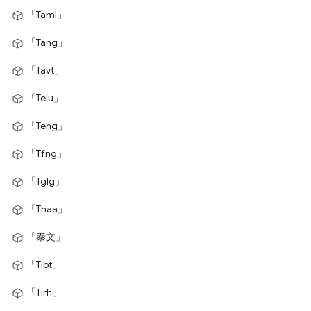
「Taml」
「Tang」
「Tavt」
「Telu」
「Teng」
「Tfng」
「Tglg」
「Thaa」
「泰文」
「Tibt」
「Tirh」