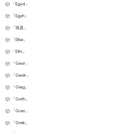
「Egyd」
「Egyh」
「埃及」
「Elba」
「Ethi」
「Geor」
「Geok」
「Glag」
「Goth」
「Gran」
「Grek」