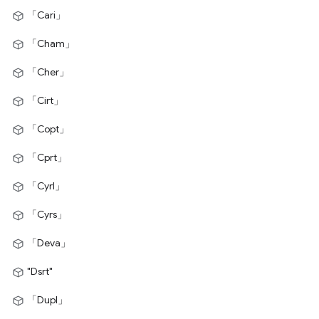
「Cari」
「Cham」
「Cher」
「Cirt」
「Copt」
「Cprt」
「Cyrl」
「Cyrs」
「Deva」
"Dsrt"
「Dupl」