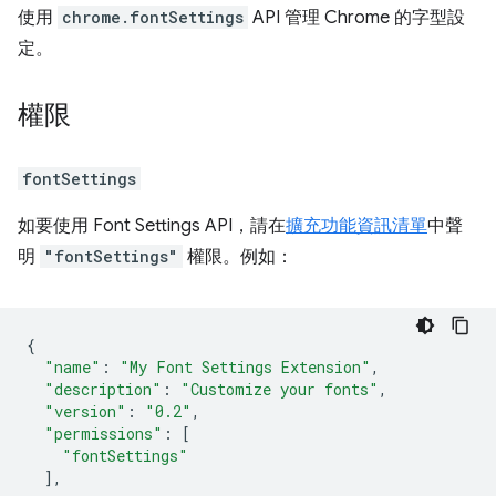
使用
chrome.fontSettings
API 管理 Chrome 的字型設
定。
權限
fontSettings
如要使用 Font Settings API，請在
擴充功能資訊清單
中聲
明
"fontSettings"
權限。例如：
{
"name"
:
"My Font Settings Extension"
,
"description"
:
"Customize your fonts"
,
"version"
:
"0.2"
,
"permissions"
:
[
"fontSettings"
],