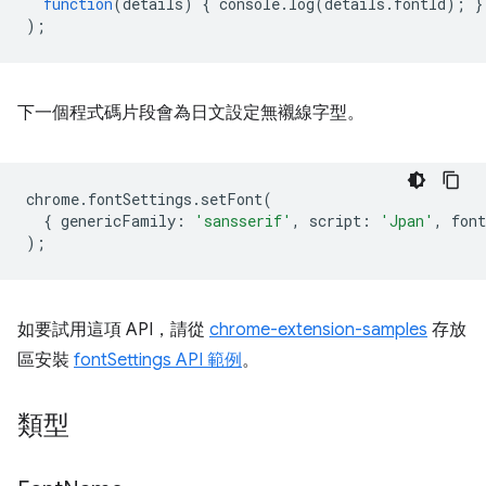
function
(
details
)
{
console
.
log
(
details
.
fontId
);
}
);
下一個程式碼片段會為日文設定無襯線字型。
chrome
.
fontSettings
.
setFont
(
{
genericFamily
:
'sansserif'
,
script
:
'Jpan'
,
font
);
如要試用這項 API，請從
chrome-extension-samples
存放
區安裝
fontSettings API 範例
。
類型