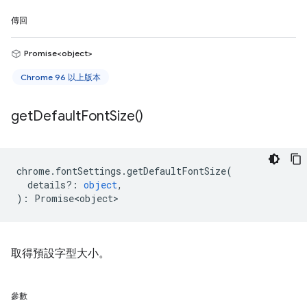
傳回
Promise<object>
Chrome 96 以上版本
get
Default
Font
Size(
)
chrome
.
fontSettings
.
getDefaultFontSize
(
details?
:
object
,
)
:
Promise<object>
取得預設字型大小。
參數