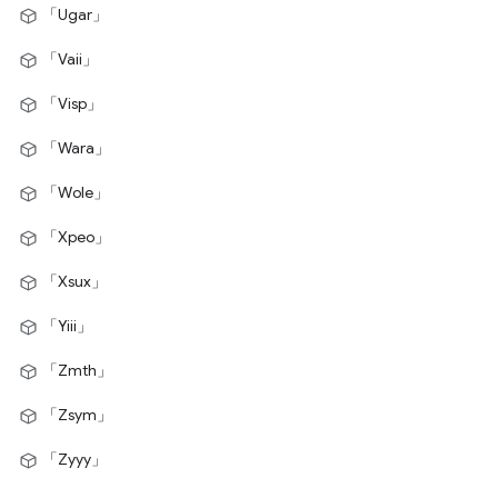
「Ugar」
「Vaii」
「Visp」
「Wara」
「Wole」
「Xpeo」
「Xsux」
「Yiii」
「Zmth」
「Zsym」
「Zyyy」