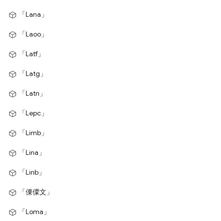
「Lana」
「Laoo」
「Latf」
「Latg」
「Latn」
「Lepc」
「Limb」
「Lina」
「Linb」
「傈僳文」
「Loma」