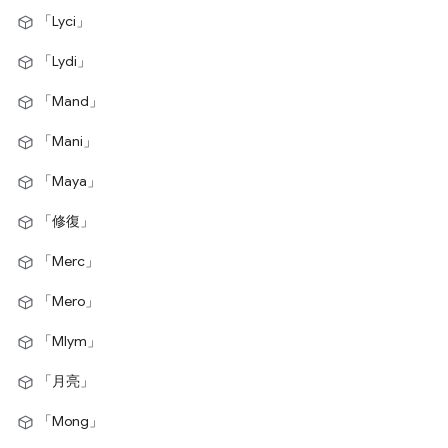
「Lyci」
「Lydi」
「Mand」
「Mani」
「Maya」
「修復」
「Merc」
「Mero」
「Mlym」
「月亮」
「Mong」