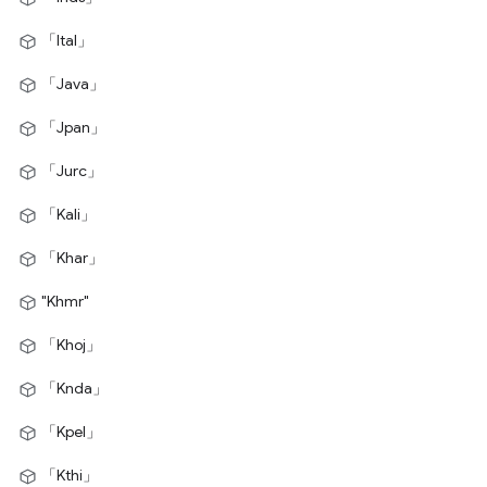
「Ital」
「Java」
「Jpan」
「Jurc」
「Kali」
「Khar」
"Khmr"
「Khoj」
「Knda」
「Kpel」
「Kthi」