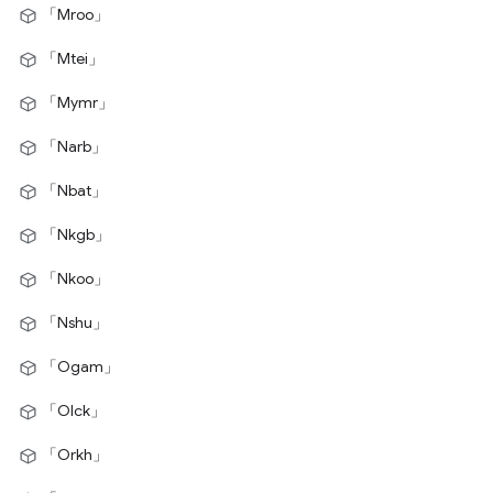
「Mroo」
「Mtei」
「Mymr」
「Narb」
「Nbat」
「Nkgb」
「Nkoo」
「Nshu」
「Ogam」
「Olck」
「Orkh」