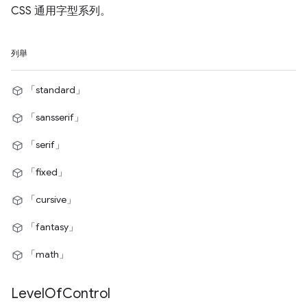
CSS 通用字型系列。
列舉
「standard」
「sansserif」
「serif」
「fixed」
「cursive」
「fantasy」
「math」
Level
Of
Control