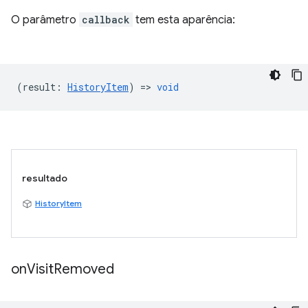
O parâmetro
callback
tem esta aparência:
(
result
:
HistoryItem
) =>
void
resultado
HistoryItem
on
Visit
Removed