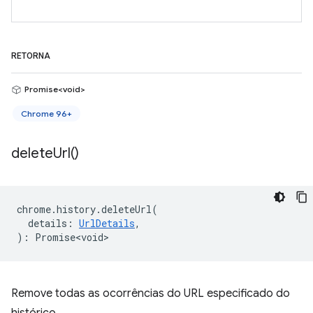
RETORNA
Promise<void>
Chrome 96+
delete
Url(
)
chrome
.
history
.
deleteUrl
(
details
:
UrlDetails
,
)
:
Promise<void>
Remove todas as ocorrências do URL especificado do