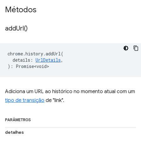
Métodos
add
Url(
)
chrome
.
history
.
addUrl
(
details
:
UrlDetails
,
)
:
Promise<void>
Adiciona um URL ao histórico no momento atual com um
tipo de transição
de "link".
PARÂMETROS
detalhes