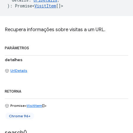
)
:
Promise<
VisitItem
[]
>
Recupera informações sobre visitas a um URL.
PARÂMETROS
detalhes
UrlDetails
RETORNA
Promise<
VisitItem
[]>
Chrome 96+
search(
)