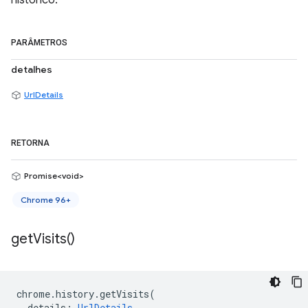
histórico.
PARÂMETROS
detalhes
UrlDetails
RETORNA
Promise<void>
Chrome 96+
get
Visits(
)
chrome
.
history
.
getVisits
(
details
:
UrlDetails
,