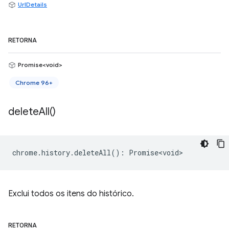
UrlDetails
RETORNA
Promise<void>
Chrome 96+
delete
All(
)
chrome
.
history
.
deleteAll
()
:
Promise<void>
Exclui todos os itens do histórico.
RETORNA