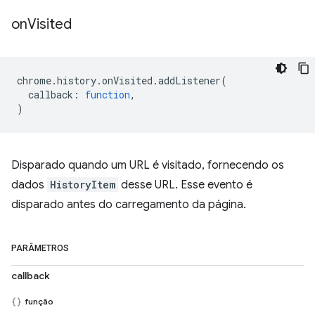
on
Visited
chrome
.
history
.
onVisited
.
addListener
(
callback
:
function
,
)
Disparado quando um URL é visitado, fornecendo os
dados
HistoryItem
desse URL. Esse evento é
disparado antes do carregamento da página.
PARÂMETROS
callback
função