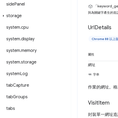
side
Panel
「keyword_ge
與為關鍵字產生的造
storage
Url
Details
system
.
cpu
system
.
display
Chrome 88 以上
system
.
memory
屬性
system
.
storage
網址
system
Log
字串
tab
Capture
作業的網址。
tab
Groups
Visit
Item
tabs
封裝單一網址造