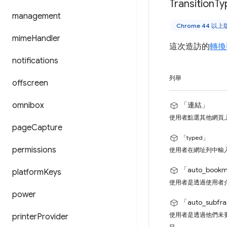
Transition
Ty
management
Chrome 44 以
mime
Handler
這次造訪的
轉換
notifications
列舉
offscreen
omnibox
「連結」
使用者點選其他網頁
page
Capture
「typed」
permissions
使用者在網址列中輸
「auto_book
platform
Keys
使用者是透過使用者介
power
「auto_subf
使用者是透過他們未
printer
Provider
目。