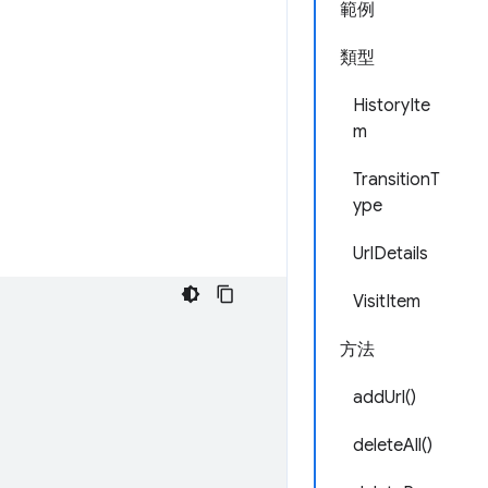
範例
類型
HistoryIte
m
TransitionT
ype
UrlDetails
VisitItem
方法
addUrl()
deleteAll()