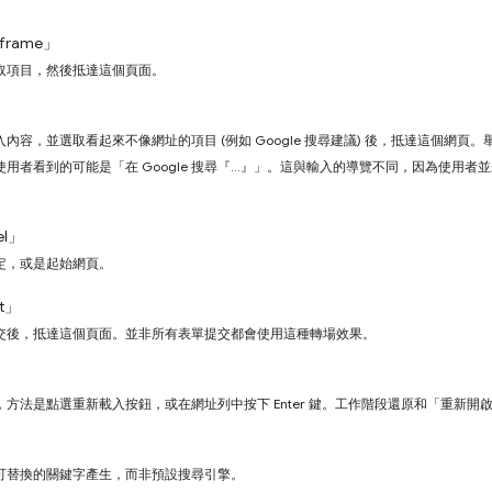
bframe」
取項目，然後抵達這個頁面。
」
容，並選取看起來不像網址的項目 (例如 Google 搜尋建議) 後，抵達這個網頁。舉
用者看到的可能是「在 Google 搜尋『...』」。這與輸入的導覽不同，因為使用
el」
定，或是起始網頁。
it」
交後，抵達這個頁面。並非所有表單提交都會使用這種轉場效果。
方法是點選重新載入按鈕，或在網址列中按下 Enter 鍵。工作階段還原和「重新
可替換的關鍵字產生，而非預設搜尋引擎。