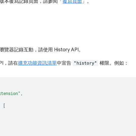
版本覆寫記錄頁面，請參閱「
覆寫頁面
」。
器記錄互動，請使用 History API。
PI，請在
擴充功能資訊清單
中宣告
"history"
權限。例如：
xtension"
,
:
[