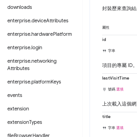
downloads
封裝歷來查詢結
enterprise
.
device
Attributes
屬性
enterprise
.
hardware
Platform
id
enterprise
.
login
字串
enterprise
.
networking
項目的專屬 ID
Attributes
lastVisitTime
enterprise
.
platform
Keys
號碼
選填
events
上次載入這個網
extension
title
extension
Types
字串
選填
file
Browser
Handler