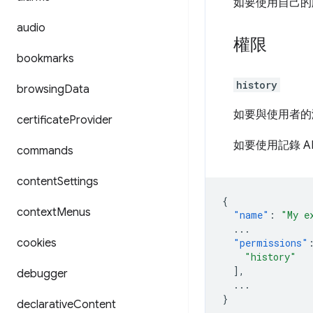
如要使用自己的
audio
權限
bookmarks
history
browsing
Data
如要與使用者的瀏覽
certificate
Provider
如要使用記錄 A
commands
content
Settings
{
context
Menus
"name"
:
"My e
...
cookies
"permissions"
"history"
],
debugger
...
}
declarative
Content