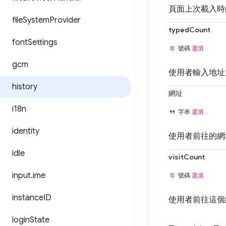
頁面上次載入時
file
System
Provider
typedCount
font
Settings
號碼
選填
gcm
使用者輸入地址
history
網址
i18n
字串
選填
identity
使用者前往的網
idle
visitCount
input
.
ime
號碼
選填
instance
ID
使用者前往這個
login
State