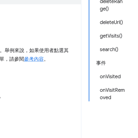
deleteRan
ge()
deleteUrl()
getVisits()
search()
址。舉例來說，如果使用者點選其
單，請參閱
參考內容
。
事件
onVisited
onVisitRem
。
oved