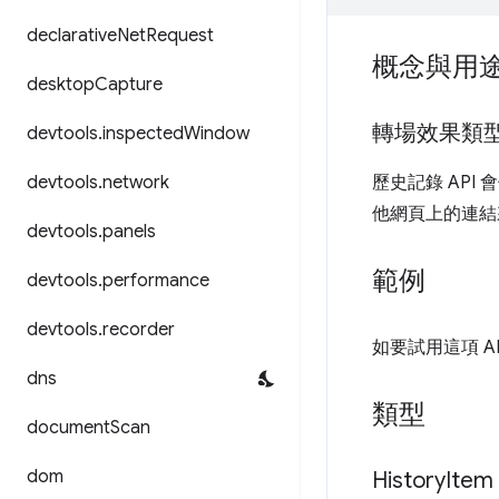
declarative
Net
Request
概念與用
desktop
Capture
轉場效果類
devtools
.
inspected
Window
devtools
.
network
歷史記錄 AP
他網頁上的連結
devtools
.
panels
範例
devtools
.
performance
devtools
.
recorder
如要試用這項 A
dns
類型
document
Scan
dom
History
Item