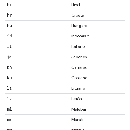
hi
Hindi
hr
Croata
hu
Húngaro
id
Indonesio
it
Italiano
ja
Japonés
kn
Canarés
ko
Coreano
lt
Lituano
lv
Letón
ml
Malabar
mr
Maratí
ms
Malayo