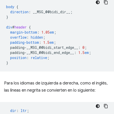
body
{
direction
:
__MSG_
@@
bidi_dir__
;
}
div
#
header
{
margin-bottom
:
1.05
em
;
overflow
:
hidden
;
padding-bottom
:
1.5
em
;
padding-__MSG_@@
bidi_start_edge__
:
0
;
padding-__MSG_@@
bidi_end_edge__
:
1.5
em
;
position
:
relative
;
}
Para los idiomas de izquierda a derecha, como el inglés,
las líneas en negrita se convierten en lo siguiente:
dir
:
ltr
;