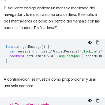
El siguiente código obtiene un mensaje localizado del
navegador y lo muestra como una cadena. Reemplaza
dos marcadores de posición dentro del mensaje con las
cadenas "cadena1" y "cadena2".
function
getMessage
()
{
var
message
=
chrome
.
i18n
.
getMessage
(
"click_here"
,
document
.
getElementById
(
"languageSpan"
).
innerHTML
}
A continuación, se muestra cómo proporcionar y usar
una sola cadena:
// In JavaScript code