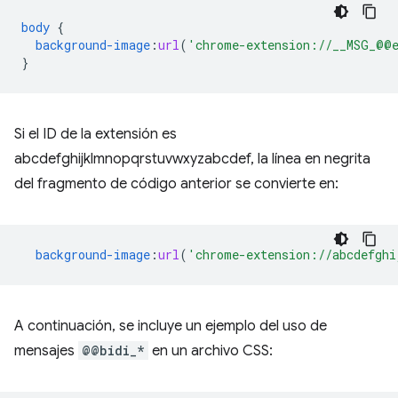
body
{
background-image
:
url
(
'chrome-extension://__MSG_@@e
}
Si el ID de la extensión es
abcdefghijklmnopqrstuvwxyzabcdef, la línea en negrita
del fragmento de código anterior se convierte en:
background-image
:
url
(
'chrome-extension://abcdefghi
A continuación, se incluye un ejemplo del uso de
mensajes
@@bidi_*
en un archivo CSS: