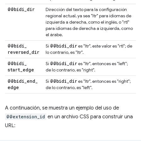
@@bidi
_
dir
Dirección del texto para la configuración
regional actual, ya sea "ltr" para idiomas de
izquierda a derecha, como el inglés, o "rtl"
para idiomas de derecha a izquierda, como
el árabe.
@@bidi
_
@@bidi
_
dir
Si
es "ltr", este valor es "rtl"; de
reversed
_
dir
lo contrario, es "ltr".
@@bidi
_
@@bidi
_
dir
Si
es "ltr", entonces es "left";
start
_
edge
de lo contrario, es "right".
@@bidi
_
end
_
@@bidi
_
dir
Si
es "ltr", entonces es "right";
edge
de lo contrario, es "left".
A continuación, se muestra un ejemplo del uso de
@@extension_id
en un archivo CSS para construir una
URL: