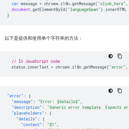
var
message
=
chrome
.
i18n
.
getMessage
(
"click_here"
,
document
.
getElementById
(
"languageSpan"
).
innerHTML
}
以下是提供和使用单个字符串的方法：
// In JavaScript code
status
.
innerText
=
chrome
.
i18n
.
getMessage
(
"error"
,
"error"
:
{
"message"
:
"Error: $details$"
,
"description"
:
"Generic error template. Expects er
"placeholders"
:
{
"details"
:
{
"content"
:
"$1"
,