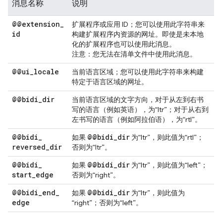
消息名称
说明
@@extension
_
扩展程序或应用 ID；您可以使用此字符串来
id
构建扩展程序内资源的网址。即使是未本地
化的扩展程序也可以使用此消息。
注意
：您无法在清单文件中使用此消息。
@@ui
_
locale
当前语言区域；您可以使用此字符串来构建
特定于语言区域的网址。
@@bidi
_
dir
当前语言区域的文字方向，对于从左到右书
写的语言（例如英语），为“ltr”；对于从右到
左书写的语言（例如阿拉伯语），为“rtl”。
@@bidi
_
@@bidi
_
dir
如果
为“ltr”，则此值为“rtl”；
reversed
_
dir
否则为“ltr”。
@@bidi
_
@@bidi
_
dir
如果
为“ltr”，则此值为“left”；
start
_
edge
否则为“right”。
@@bidi
_
end
_
@@bidi
_
dir
如果
为“ltr”，则此值为
edge
“right”；否则为“left”。