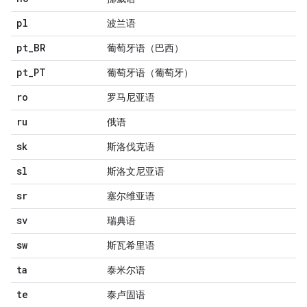
pl
波兰语
pt
_
BR
葡萄牙语（巴西）
pt
_
PT
葡萄牙语（葡萄牙）
ro
罗马尼亚语
ru
俄语
sk
斯洛伐克语
sl
斯洛文尼亚语
sr
塞尔维亚语
sv
瑞典语
sw
斯瓦希里语
ta
泰米尔语
te
泰卢固语