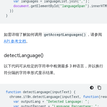
var
languages
=
languageList
.
join
(
","
);
document
.
getElementById
(
"languageSpan"
).
innerHTM
})
}
如需详细了解如何调用
getAcceptLanguages()
，请参阅
API 参考文档
。
detect
Language(
)
以下代码可从给定的字符串中检测最多 3 种语言，并以换行
符分隔的字符串形式显示结果。
function
detectLanguage
(
inputText
)
{
chrome
.
i18n
.
detectLanguage
(
inputText
,
function
(
res
var
outputLang
=
"Detected Language: "
;
var
outputPercent
=
"Language Percentage: "
;