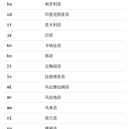
hu
匈牙利语
id
印度尼西亚语
it
意大利语
ja
日语
kn
卡纳达语
ko
韩语
lt
立陶宛语
lv
拉脱维亚语
ml
马拉雅拉姆语
mr
马拉地语
ms
马来语
nl
荷兰语
no
挪威语