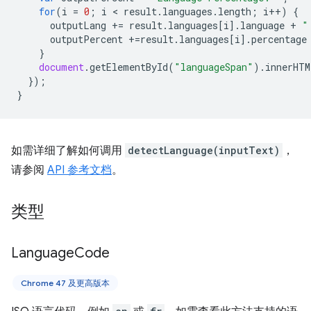
for
(
i
=
0
;
i
 < 
result
.
languages
.
length
;
i
++
)
{
outputLang
+=
result
.
languages
[
i
].
language
+
"
outputPercent
+=
result
.
languages
[
i
].
percentage
}
document
.
getElementById
(
"languageSpan"
).
innerHTM
});
}
如需详细了解如何调用
detectLanguage(inputText)
，
请参阅
API 参考文档
。
类型
Language
Code
Chrome 47 及更高版本