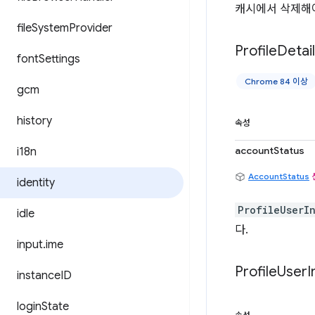
캐시에서 삭제해야
file
System
Provider
Profile
Detai
font
Settings
Chrome 84 이상
gcm
history
속성
accountStatus
i18n
AccountStatus
identity
ProfileUserI
idle
다.
input
.
ime
Profile
User
I
instance
ID
login
State