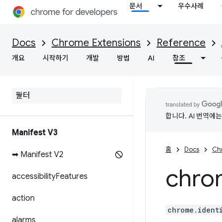
문서
우수사례
Docs
Chrome Extensions
Reference
개요
시작하기
개발
방법
AI
참조
합니다. AI 번역에
Manifest V3
홈
Docs
Ch
➡ Manifest V2
chro
accessibility
Features
action
chrome.ident
alarms