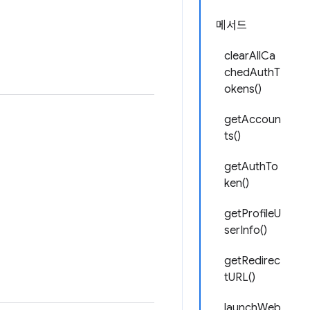
메서드
clearAllCa
chedAuthT
okens()
getAccoun
ts()
getAuthTo
ken()
getProfileU
serInfo()
getRedirec
tURL()
launchWeb