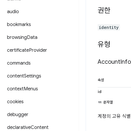
권한
audio
bookmarks
identity
browsing
Data
유형
certificate
Provider
Account
Info
commands
content
Settings
속성
context
Menus
id
cookies
문자열
debugger
계정의 고유 식별
declarative
Content