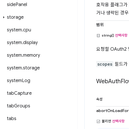
side
Panel
호작용 플래그가
거나 생략된 경
storage
범위
system
.
cpu
string[]
선택사항
system
.
display
요청할 OAuth2
system
.
memory
scopes
필드가 
system
.
storage
system
Log
Web
Auth
Fl
tab
Capture
속성
tab
Groups
abortOnLoadFor
tabs
불리언
선택사항