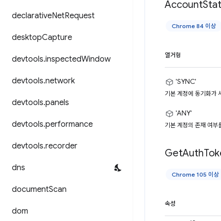
Account
Sta
declarative
Net
Request
Chrome 84 이상
desktop
Capture
열거형
devtools
.
inspected
Window
devtools
.
network
'SYNC'
기본 계정에 동기화가 
devtools
.
panels
'ANY'
devtools
.
performance
기본 계정의 존재 여부를
devtools
.
recorder
Get
Auth
Tok
dns
Chrome 105 이상
document
Scan
속성
dom