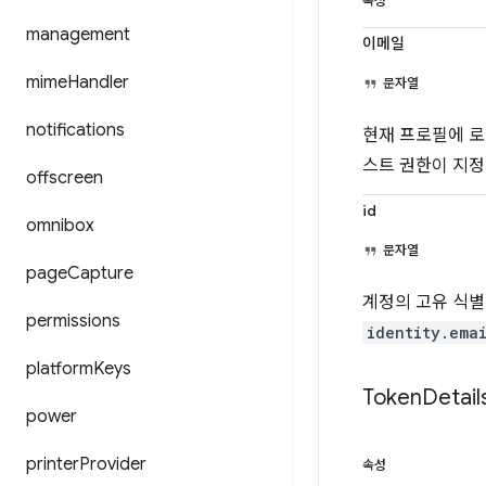
속성
management
이메일
mime
Handler
문자열
notifications
현재 프로필에 
스트 권한이 지정
offscreen
id
omnibox
문자열
page
Capture
계정의 고유 식별
permissions
identity.ema
platform
Keys
Token
Detail
power
printer
Provider
속성