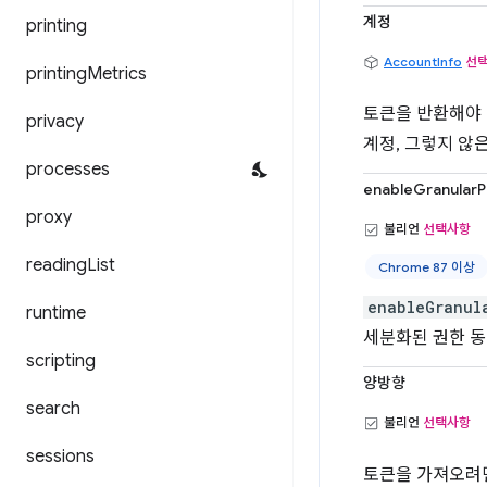
계정
printing
AccountInfo
선
printing
Metrics
토큰을 반환해야 
privacy
계정, 그렇지 않은
processes
enableGranularP
proxy
불리언
선택사항
reading
List
Chrome 87 이상
enableGranul
runtime
세분화된 권한 동
scripting
양방향
search
불리언
선택사항
sessions
토큰을 가져오려면