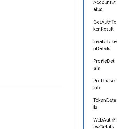
AccountSt
atus
GetAuthTo
kenResult
InvalidToke
nDetails
ProfileDet
ails
ProfileUser
Info
TokenDeta
ils
WebAuthFl
owDetails