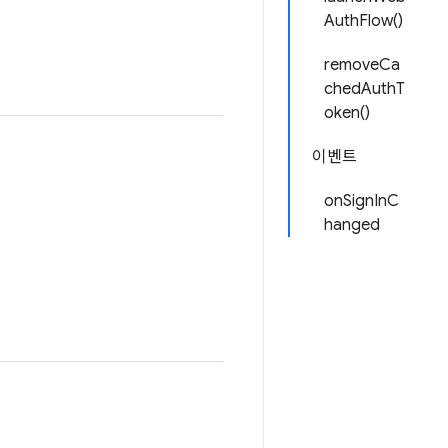
AuthFlow()
removeCa
chedAuthT
oken()
이벤트
onSignInC
hanged