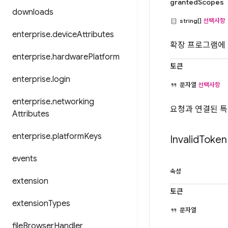
grantedScopes
downloads
string[]
선택사항
enterprise
.
device
Attributes
확장 프로그램에 
enterprise
.
hardware
Platform
토큰
enterprise
.
login
문자열
선택사항
enterprise
.
networking
요청과 연결된 특
Attributes
enterprise
.
platform
Keys
Invalid
Token
events
속성
extension
토큰
extension
Types
문자열
file
Browser
Handler