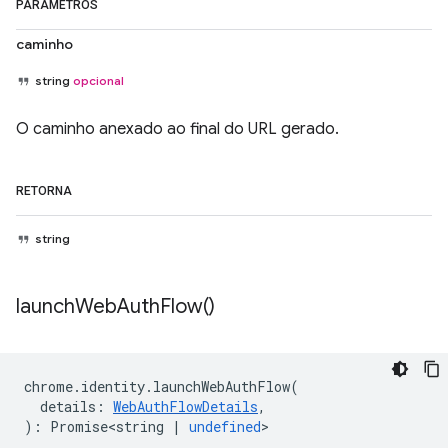
PARÂMETROS
caminho
string
opcional
O caminho anexado ao final do URL gerado.
RETORNA
string
launch
Web
Auth
Flow(
)
chrome
.
identity
.
launchWebAuthFlow
(
details
:
WebAuthFlowDetails
,
)
:
Promise<string
|
undefined
>