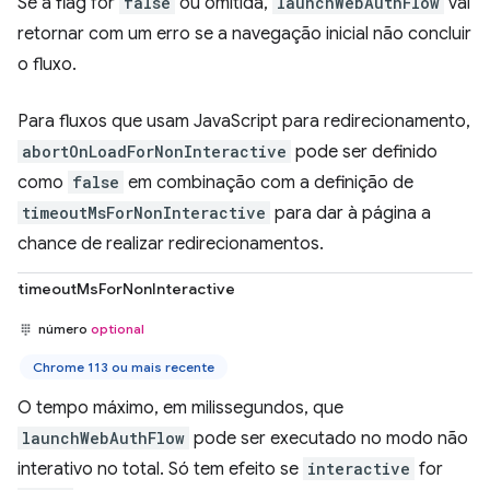
Se a flag for
false
ou omitida,
launchWebAuthFlow
vai
retornar com um erro se a navegação inicial não concluir
o fluxo.
Para fluxos que usam JavaScript para redirecionamento,
abortOnLoadForNonInteractive
pode ser definido
como
false
em combinação com a definição de
timeoutMsForNonInteractive
para dar à página a
chance de realizar redirecionamentos.
timeoutMsForNonInteractive
número
optional
Chrome 113 ou mais recente
O tempo máximo, em milissegundos, que
launchWebAuthFlow
pode ser executado no modo não
interativo no total. Só tem efeito se
interactive
for