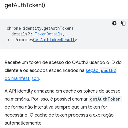
get
Auth
Token(
)
chrome
.
identity
.
getAuthToken
(
details?
:
TokenDetails
,
)
:
Promise<
GetAuthTokenResult
>
Recebe um token de acesso do OAuth2 usando o ID do
cliente e os escopos especificados na
seção
oauth2
do manifest.json
.
A API Identity armazena em cache os tokens de acesso
na memória. Por isso, é possível chamar
getAuthToken
de forma não interativa sempre que um token for
necessário. O cache de token processa a expiração
automaticamente.