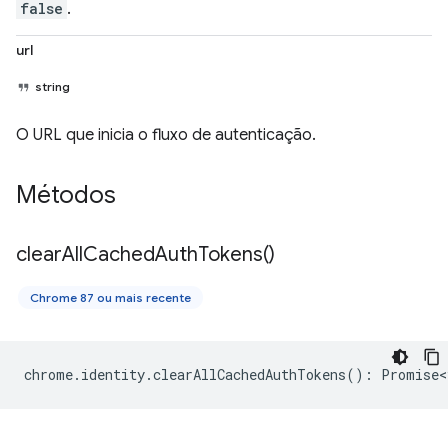
false
.
url
string
O URL que inicia o fluxo de autenticação.
Métodos
clear
All
Cached
Auth
Tokens(
)
Chrome 87 ou mais recente
chrome
.
identity
.
clearAllCachedAuthTokens
()
:
Promise<