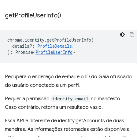
get
Profile
User
Info(
)
chrome
.
identity
.
getProfileUserInfo
(
details?
:
ProfileDetails
,
)
:
Promise<
ProfileUserInfo
>
Recupera o endereço de e-mail e o ID do Gaia ofuscado
do usuário conectado a um perfil.
Requer a permissão
identity.email
no manifesto.
Caso contrário, retorna um resultado vazio.
Essa API é diferente de identity.getAccounts de duas
maneiras. As informações retornadas estão disponíveis