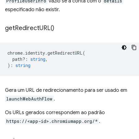
ProfileUserInfo
vazio se a conta com o
details
especificado não existir.
get
Redirect
URL(
)
chrome
.
identity
.
getRedirectURL
(
path?
:
string
,
)
:
string
Gera um URL de redirecionamento para ser usado em
launchWebAuthFlow
.
Os URLs gerados correspondem ao padrão
https://<app-id>.chromiumapp.org/*
.