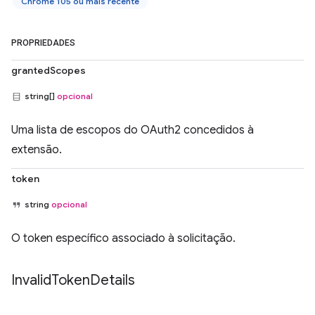
Chrome 105 ou mais recente
PROPRIEDADES
grantedScopes
string[]
opcional
Uma lista de escopos do OAuth2 concedidos à
extensão.
token
string
opcional
O token específico associado à solicitação.
Invalid
Token
Details