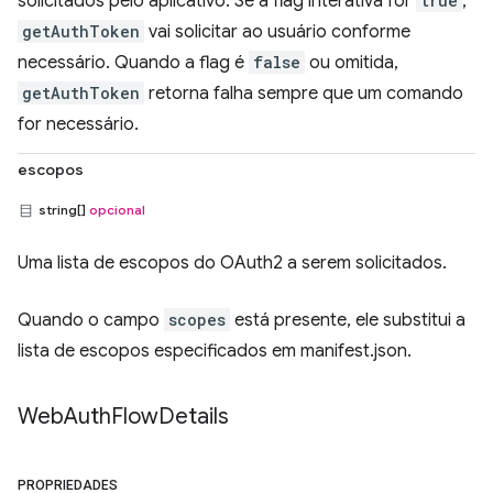
solicitados pelo aplicativo. Se a flag interativa for
true
,
getAuthToken
vai solicitar ao usuário conforme
necessário. Quando a flag é
false
ou omitida,
getAuthToken
retorna falha sempre que um comando
for necessário.
escopos
string[]
opcional
Uma lista de escopos do OAuth2 a serem solicitados.
Quando o campo
scopes
está presente, ele substitui a
lista de escopos especificados em manifest.json.
Web
Auth
Flow
Details
PROPRIEDADES