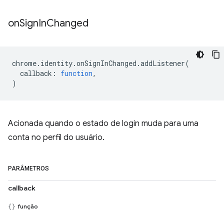
on
Sign
In
Changed
chrome
.
identity
.
onSignInChanged
.
addListener
(
callback
:
function
,
)
Acionada quando o estado de login muda para uma
conta no perfil do usuário.
PARÂMETROS
callback
função