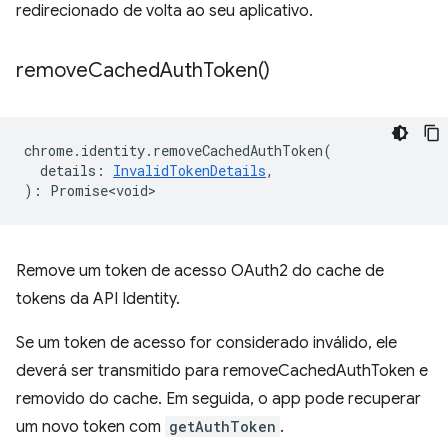
redirecionado de volta ao seu aplicativo.
remove
Cached
Auth
Token(
)
chrome
.
identity
.
removeCachedAuthToken
(
details
:
InvalidTokenDetails
,
)
:
Promise<void>
Remove um token de acesso OAuth2 do cache de
tokens da API Identity.
Se um token de acesso for considerado inválido, ele
deverá ser transmitido para removeCachedAuthToken e
removido do cache. Em seguida, o app pode recuperar
um novo token com
getAuthToken
.