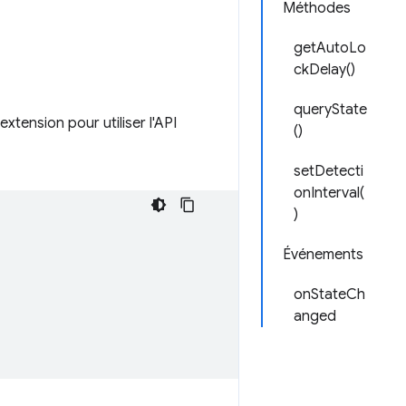
Méthodes
getAutoLo
ckDelay()
queryState
xtension pour utiliser l'API
()
setDetecti
onInterval(
)
Événements
onStateCh
anged