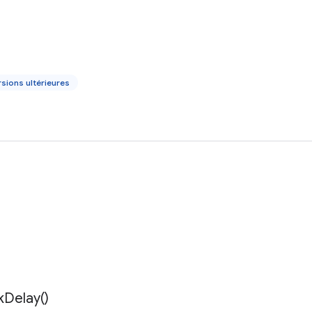
sions ultérieures
k
Delay(
)