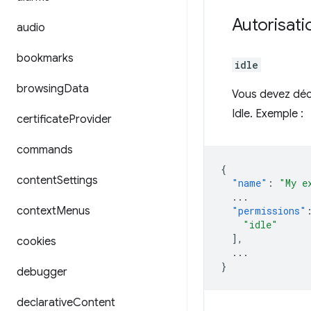
Autorisati
audio
bookmarks
idle
browsing
Data
Vous devez décl
Idle. Exemple :
certificate
Provider
commands
{
content
Settings
"name"
:
"My e
...
context
Menus
"permissions"
"idle"
],
cookies
...
}
debugger
declarative
Content