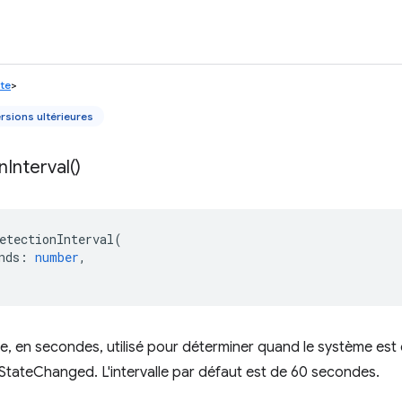
ate
>
rsions ultérieures
n
Interval(
)
etectionInterval
(
nds
:
number
,
alle, en secondes, utilisé pour déterminer quand le système est 
tateChanged. L'intervalle par défaut est de 60 secondes.