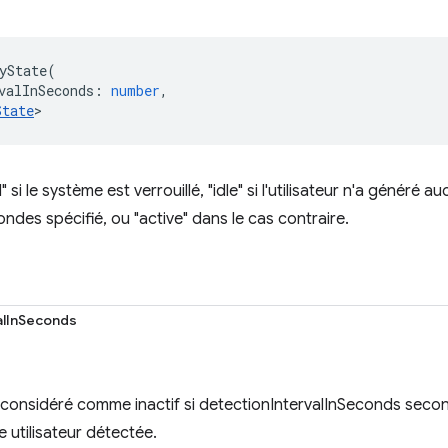
yState
(
valInSeconds
:
number
,
State
>
 si le système est verrouillé, "idle" si l'utilisateur n'a généré
des spécifié, ou "active" dans le cas contraire.
alInSeconds
 considéré comme inactif si detectionIntervalInSeconds seco
ie utilisateur détectée.