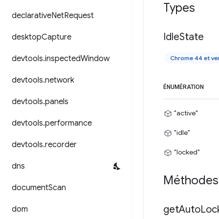
Types
declarative
Net
Request
Idle
State
desktop
Capture
devtools
.
inspected
Window
Chrome 44 et ver
devtools
.
network
ÉNUMÉRATION
devtools
.
panels
"active"
devtools
.
performance
"idle"
devtools
.
recorder
"locked"
dns
Méthodes
document
Scan
get
Auto
Loc
dom