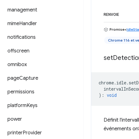
management
RENVOIE
mime
Handler
Promise<
IdleSt
notifications
Chrome 116 et ve
offscreen
set
Detectio
omnibox
page
Capture
chrome
.
idle
.
setD
intervalInSeco
permissions
)
:
void
platform
Keys
power
Définit l'interv
événements onS
printer
Provider