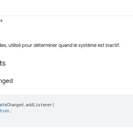
ds
es, utilisé pour déterminer quand le système est inactif.
ts
nged
ateChanged
.
addListener
(
tion
,