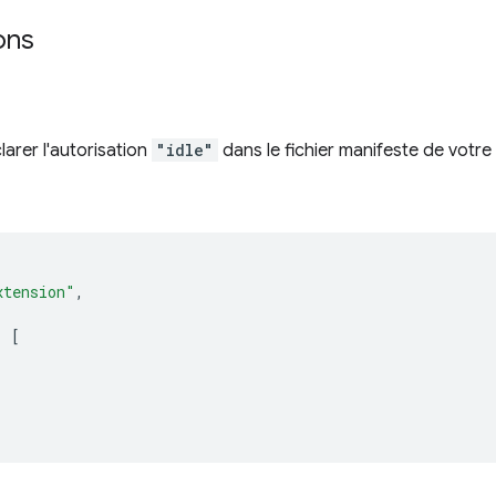
ons
arer l'autorisation
"idle"
dans le fichier manifeste de votre e
xtension"
,
:
[