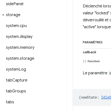
side
Panel
Déclenché lorsqu
valeur "locked" 
storage
déverrouillé et
system
.
cpu
"active" lorsque
system
.
display
PARAMÈTRES
system
.
memory
callback
system
.
storage
fonction
system
Log
Le paramètre
tab
Capture
tab
Groups
(
newState
:
IdleS
tabs