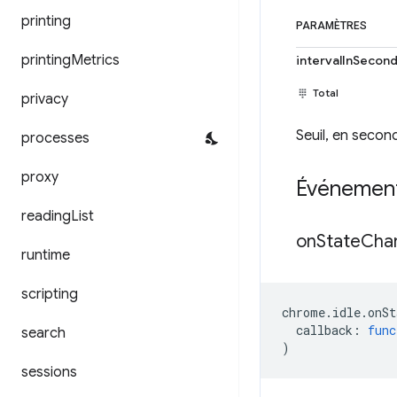
printing
PARAMÈTRES
printing
Metrics
intervalInSecon
Total
privacy
Seuil, en second
processes
proxy
Événemen
reading
List
on
State
Cha
runtime
scripting
chrome
.
idle
.
onSt
callback
:
func
search
)
sessions