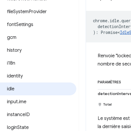
file
System
Provider
chrome
.
idle
.
quer
font
Settings
detectionInter
)
:
Promise<
Idle
gcm
history
Renvoie "locked"
i18n
nombre de secon
identity
PARAMÈTRES
idle
detectionInterv
input
.
ime
Total
instance
ID
Le système est
la dernière sais
login
State