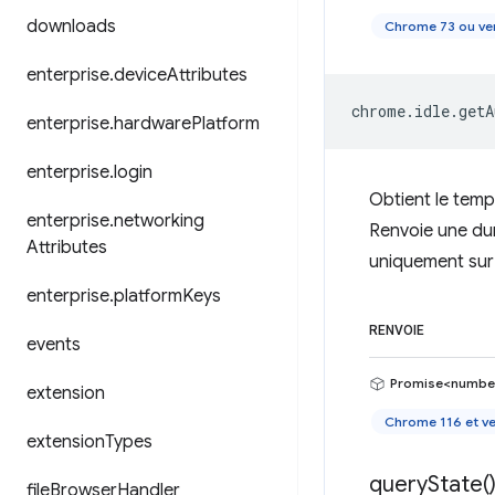
downloads
Chrome 73 ou ver
enterprise
.
device
Attributes
chrome
.
idle
.
getA
enterprise
.
hardware
Platform
enterprise
.
login
Obtient le temp
enterprise
.
networking
Renvoie une dur
Attributes
uniquement su
enterprise
.
platform
Keys
RENVOIE
events
Promise<numbe
extension
Chrome 116 et ve
extension
Types
query
State(
file
Browser
Handler