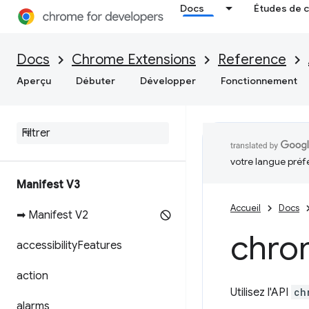
Docs
Études de 
Docs
Chrome Extensions
Reference
Aperçu
Débuter
Développer
Fonctionnement
votre langue préf
Manifest V3
Accueil
Docs
➡ Manifest V2
chro
accessibility
Features
action
Utilisez l'API
ch
alarms