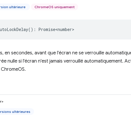
sion ultérieure
ChromeOS uniquement
utoLockDelay
()
:
Promise<number>
s, en secondes, avant que l'écran ne se verrouille automatique
ée nulle si l'écran n'est jamais verrouillé automatiquement. A
r ChromeOS.
r>
rsions ultérieures
)