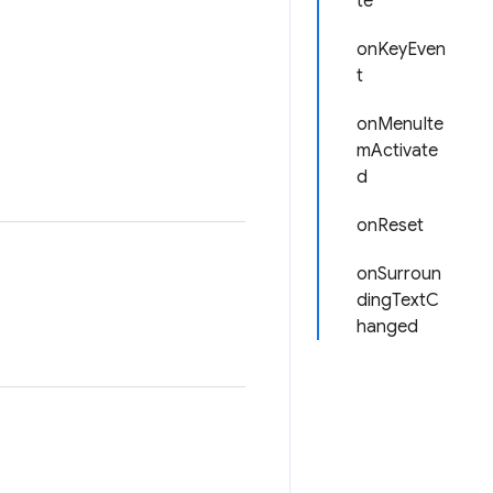
te
onKeyEven
t
onMenuIte
mActivate
d
onReset
onSurroun
dingTextC
hanged