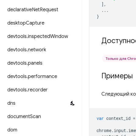
],
declarative
Net
Request
...
}
desktop
Capture
devtools
.
inspected
Window
Доступно
devtools
.
network
Только для Ch
devtools
.
panels
Примеры
devtools
.
performance
devtools
.
recorder
Следующий код
dns
document
Scan
var
context_id
=
dom
chrome
.
input
.
ime