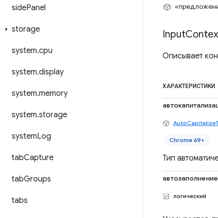
«предложен
side
Panel
storage
Input
Contex
system
.
cpu
Описывает кон
system
.
display
ХАРАКТЕРИСТИКИ
system
.
memory
автокапитализа
system
.
storage
AutoCapitalize
system
Log
Chrome 69+
tab
Capture
Тип автоматич
автозаполнение
tab
Groups
логический
tabs