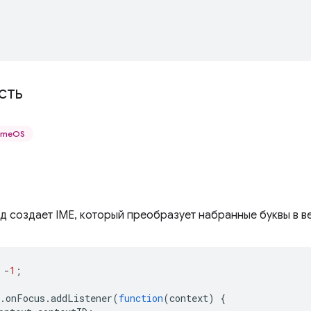
сть
romeOS
 создает IME, который преобразует набранные буквы в ве
-
1
;
.
onFocus
.
addListener
(
function
(
context
)
{