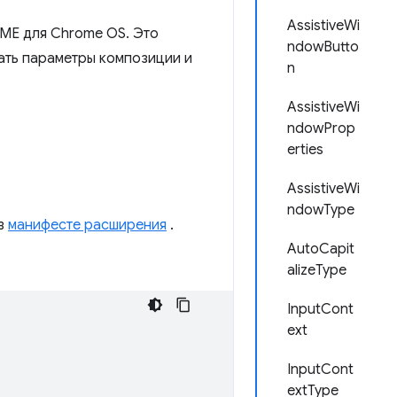
AssistiveWi
IME для Chrome OS. Это
ndowButto
ать параметры композиции и
n
AssistiveWi
ndowProp
erties
AssistiveWi
ndowType
 в
манифесте расширения
.
AutoCapit
alizeType
InputCont
ext
InputCont
extType