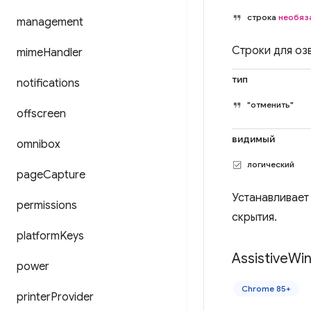
строка
необяз
management
Строки для оз
mime
Handler
тип
notifications
"отменить"
offscreen
видимый
omnibox
логический
page
Capture
Устанавливает 
permissions
скрытия.
platform
Keys
Assistive
Wi
power
Chrome 85+
printer
Provider