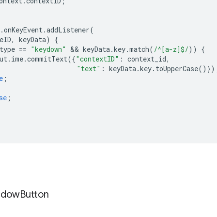
ontext
.
contextID
;
.
onKeyEvent
.
addListener
(
eID
,
keyData
)
{
type
==
"keydown"
 && 
keyData
.
key
.
match
(
/^[a-z]$/
))
{
ut
.
ime
.
commitText
({
"contextID"
:
context_id
,
"text"
:
keyData
.
key
.
toUpperCase
()})
e
;
se
;
ndow
Button