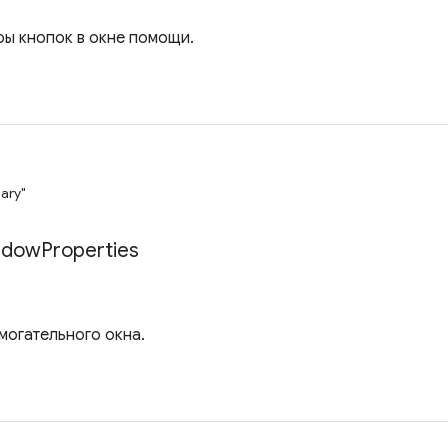
ы кнопок в окне помощи.
ary"
ndow
Properties
могательного окна.