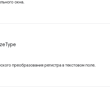
ельного окна.
ize
Type
еского преобразования регистра в текстовом поле.