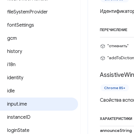
Идентификатор
file
System
Provider
font
Settings
ПЕРЕЧИСЛЕНИЕ
gcm
"отменить"
history
"addToDiction
i18n
Assistive
Wi
identity
Chrome 85+
idle
Свойства вспо
input
.
ime
instance
ID
ХАРАКТЕРИСТИКИ
login
State
announceString