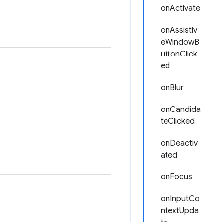
onActivate
onAssistiv
eWindowB
uttonClick
ed
onBlur
onCandida
teClicked
onDeactiv
ated
onFocus
onInputCo
ntextUpda