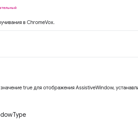
ательный
вучивания в ChromeVox.
значение true для отображения AssistiveWindow, устанавли
ndow
Type