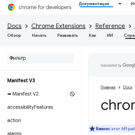
Документация
И
Docs
Chrome Extensions
Reference
Обзор
Начать
Развивать
Как
ИИ
Спра
Manifest V3
Главная
Docs
➡ Manifest V2
chro
accessibility
Features
action
Важно:
этот API ра
alarms