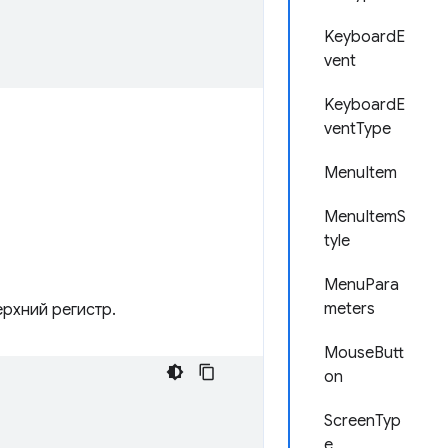
KeyboardE
vent
KeyboardE
ventType
MenuItem
MenuItemS
tyle
MenuPara
meters
рхний регистр.
MouseButt
on
ScreenTyp
e