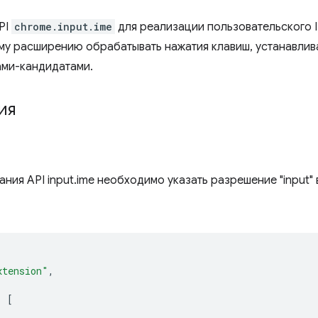
PI
chrome.input.ime
для реализации пользовательского 
му расширению обрабатывать нажатия клавиш, устанавлив
ами-кандидатами.
ия
ния API input.ime необходимо указать разрешение "input"
xtension"
,
:
[