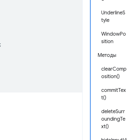
UnderlineS
tyle
WindowPo
sition
;
Методы
clearComp
osition()
commitTex
t()
deleteSurr
oundingTe
xt()