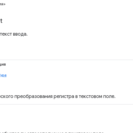
ия»
t
текст ввода.
ция
Type
еского преобразования регистра в текстовом поле.