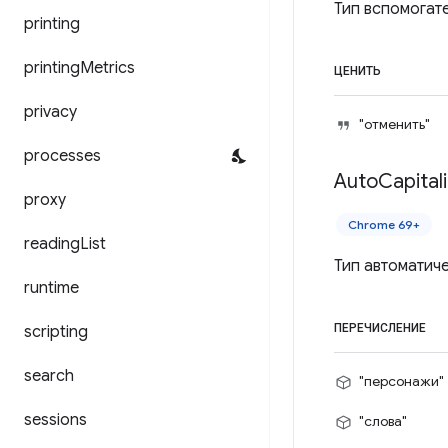
Тип вспомогат
printing
printing
Metrics
ЦЕНИТЬ
privacy
"отменить"
processes
Auto
Capital
proxy
Chrome 69+
reading
List
Тип автоматич
runtime
ПЕРЕЧИСЛЕНИЕ
scripting
search
"персонажи"
sessions
"слова"