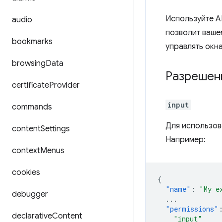
Используйте A
audio
позволит ваше
bookmarks
управлять окн
browsing
Data
Разрешен
certificate
Provider
input
commands
Для использова
content
Settings
Например:
context
Menus
cookies
{
"name"
:
"My e
debugger
...
"permissions"
declarative
Content
"input"