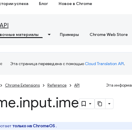
стории успеха
Блог
Новое в Chrome
API
вочные материалы
Примеры
Chrome Web Store
Эта страница переведена с помощью
Cloud Translation API
.
Chrome Extensions
Reference
API
Эта информац
me
.
input
.
ime
ботает
только на ChromeOS
.