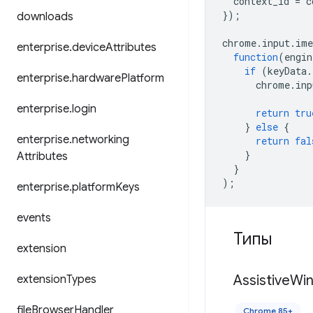
context_id
=
c
});
downloads
chrome
.
input
.
ime
enterprise
.
device
Attributes
function
(
engin
if
(
keyData
.
enterprise
.
hardware
Platform
chrome
.
inp
enterprise
.
login
return
tru
}
else
{
enterprise
.
networking
return
fal
}
Attributes
}
);
enterprise
.
platform
Keys
events
Типы
extension
Assistive
Wi
extension
Types
file
Browser
Handler
Chrome 85+