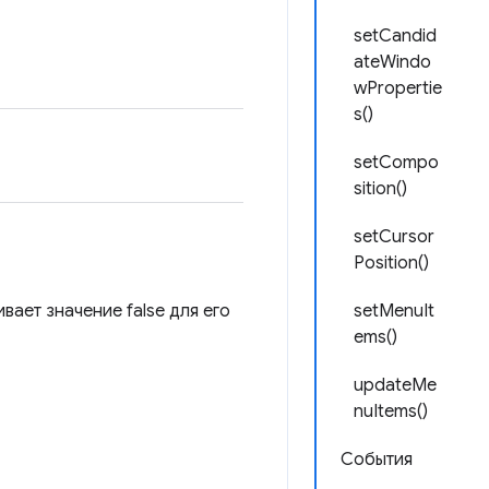
setCandid
ateWindo
wPropertie
s()
setCompo
sition()
setCursor
Position()
вает значение false для его
setMenuIt
ems()
updateMe
nuItems()
События