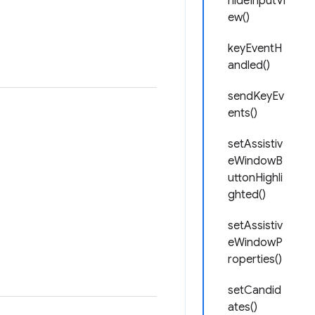
hideInputVi
ew()
keyEventH
andled()
sendKeyEv
ents()
setAssistiv
eWindowB
uttonHighli
ghted()
setAssistiv
eWindowP
roperties()
setCandid
ates()