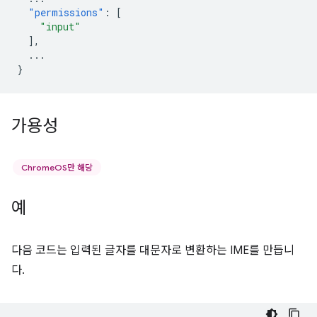
"permissions"
:
[
"input"
],
...
}
가용성
ChromeOS만 해당
예
다음 코드는 입력된 글자를 대문자로 변환하는 IME를 만듭니
다.