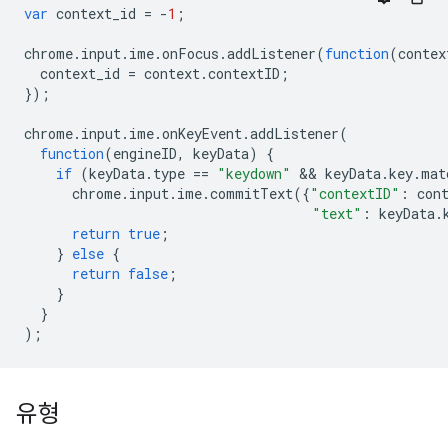
var
context_id
=
-
1
;
chrome
.
input
.
ime
.
onFocus
.
addListener
(
function
(
contex
context_id
=
context
.
contextID
;
});
chrome
.
input
.
ime
.
onKeyEvent
.
addListener
(
function
(
engineID
,
keyData
)
{
if
(
keyData
.
type
==
"keydown"
 && 
keyData
.
key
.
mat
chrome
.
input
.
ime
.
commitText
({
"contextID"
:
con
"text"
:
keyData
.
return
true
;
}
else
{
return
false
;
}
}
);
유형