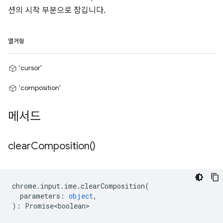
션의 시작 부분으로 잠깁니다.
열거형
'cursor'
'composition'
메서드
clear
Composition(
)
chrome
.
input
.
ime
.
clearComposition
(
parameters
:
object
,
)
:
Promise<boolean>