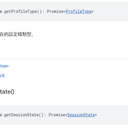
e
.
getProfileType
()
:
Promise<
ProfileType
>
在的設定檔類型。
eType
>
上版本
tate(
)
e
.
getSessionState
()
:
Promise<
SessionState
>