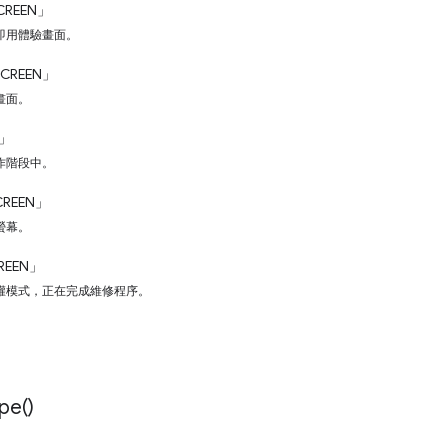
CREEN」
即用體驗畫面。
SCREEN」
畫面。
N」
作階段中。
CREEN」
螢幕。
REEN」
權模式，正在完成維修程序。
pe(
)