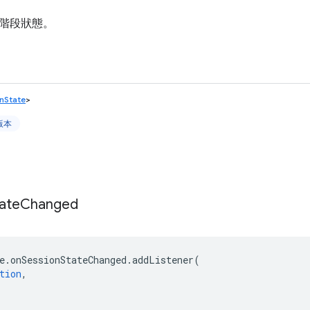
階段狀態。
nState
>
上版本
ate
Changed
e
.
onSessionStateChanged
.
addListener
(
tion
,