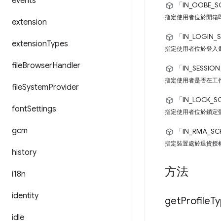
events
「IN_OOBE_S
指定使用者位於開箱
extension
「IN_LOGIN_
extension
Types
指定使用者位於登入
file
Browser
Handler
「IN_SESSIO
指定使用者是否在工
file
System
Provider
「IN_LOCK_S
font
Settings
指定使用者位於鎖定
gcm
「IN_RMA_SC
指定裝置處於退貨授
history
方法
i18n
identity
get
Profile
Ty
idle