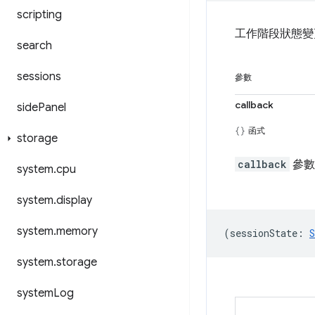
scripting
工作階段狀態變
search
sessions
參數
callback
side
Panel
函式
storage
callback
參數
system
.
cpu
system
.
display
system
.
memory
(
sessionState
:
S
system
.
storage
system
Log