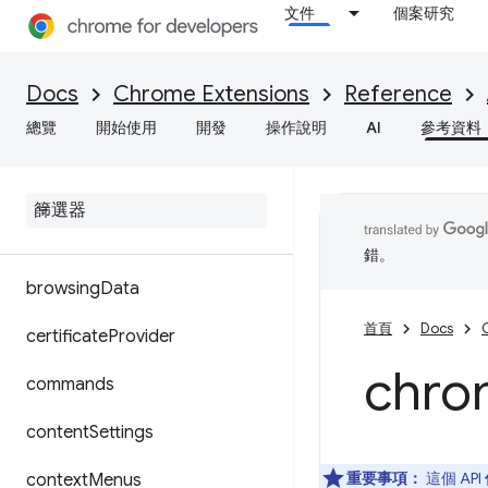
➡ Manifest V2
文件
個案研究
accessibilityFeatures
Docs
Chrome Extensions
Reference
action
總覽
開始使用
開發
操作說明
AI
參考資料
alarms
audio
bookmarks
錯。
browsing
Data
首頁
Docs
certificate
Provider
chro
commands
content
Settings
重要事項：
這個 API
context
Menus