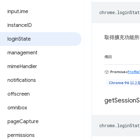
input
.
ime
chrome
.
loginStat
instance
ID
取得擴充功能所
login
State
management
傳回
mime
Handler
Promise<
Profil
notifications
Chrome 96 以
offscreen
get
Session
S
omnibox
page
Capture
chrome
.
loginStat
permissions