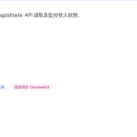
oginState
API 讀取及監控登入狀態。
上版本
僅適用於 ChromeOS