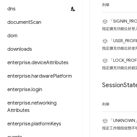
列舉
dns
「SIGNIN_PRO
document
Scan
指定擴充功能位於登
dom
「USER_PROF
指定擴充功能位於使
downloads
「LOCK_PROF
enterprise
.
device
Attributes
指定擴充功能位於鎖
enterprise
.
hardware
Platform
Session
Stat
enterprise
.
login
enterprise
.
networking
列舉
Attributes
「UNKNOWN
enterprise
.
platform
Keys
指定工作階段狀態不