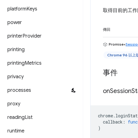
platform
Keys
取得目前的工作
power
傳回
printer
Provider
Promise<
Sessio
printing
Chrome 96 以
printing
Metrics
事件
privacy
processes
on
Session
St
proxy
chrome
.
loginStat
reading
List
callback
:
func
)
runtime