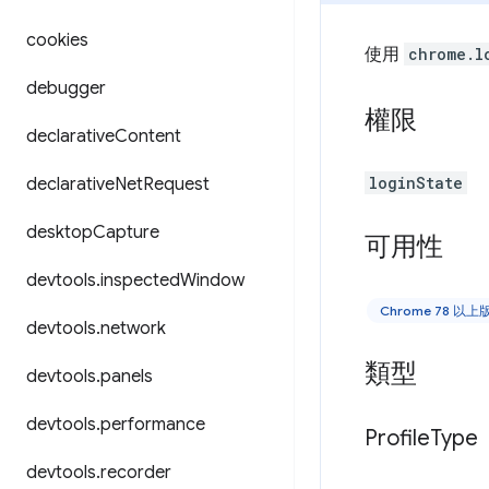
cookies
使用
chrome.l
debugger
權限
declarative
Content
loginState
declarative
Net
Request
desktop
Capture
可用性
devtools
.
inspected
Window
Chrome 78 以
devtools
.
network
類型
devtools
.
panels
devtools
.
performance
Profile
Type
devtools
.
recorder