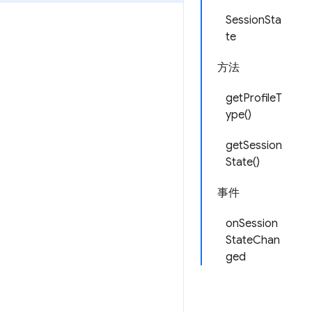
SessionSta
te
方法
getProfileT
ype()
getSession
State()
事件
onSession
StateChan
ged