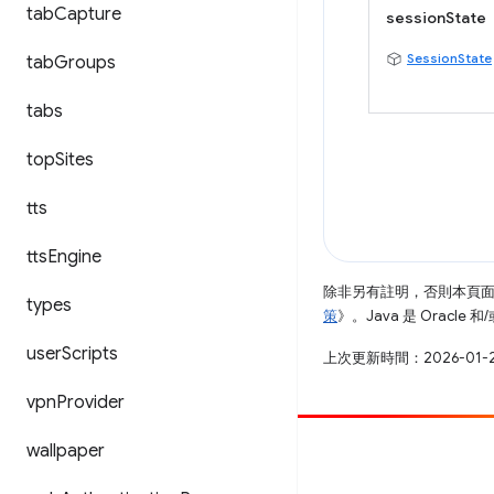
tab
Capture
sessionState
SessionState
tab
Groups
tabs
top
Sites
tts
tts
Engine
除非另有註明，否則本頁
types
策
》。Java 是 Oracl
user
Scripts
上次更新時間：2026-01-
vpn
Provider
wallpaper
提供相片