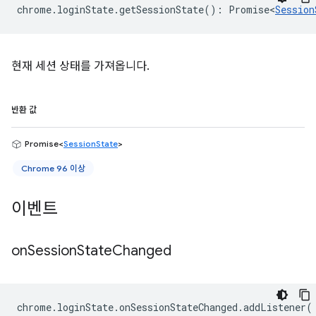
chrome
.
loginState
.
getSessionState
()
:
Promise<
Session
현재 세션 상태를 가져옵니다.
반환 값
Promise<
SessionState
>
Chrome 96 이상
이벤트
on
Session
State
Changed
chrome
.
loginState
.
onSessionStateChanged
.
addListener
(