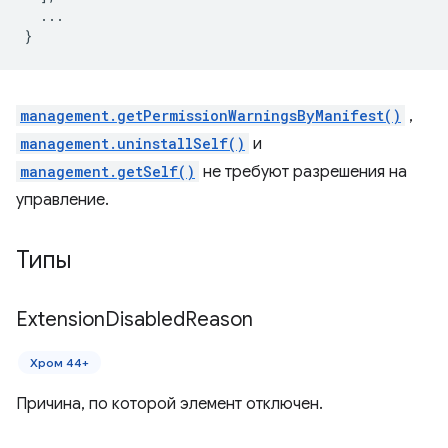
...
}
management.getPermissionWarningsByManifest()
,
management.uninstallSelf()
и
management.getSelf()
не требуют разрешения на
управление.
Типы
Extension
Disabled
Reason
Хром 44+
Причина, по которой элемент отключен.