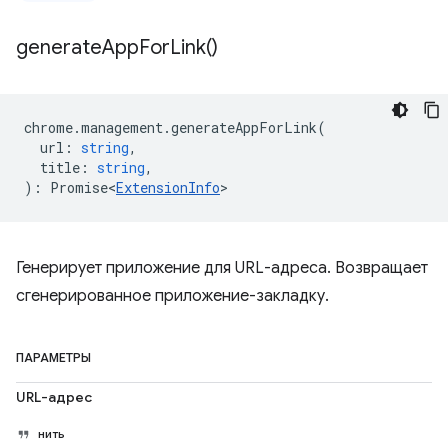
generate
App
For
Link(
)
chrome
.
management
.
generateAppForLink
(
url
:
string
,
title
:
string
,
)
:
Promise<
ExtensionInfo
>
Генерирует приложение для URL-адреса. Возвращает
сгенерированное приложение-закладку.
ПАРАМЕТРЫ
URL-адрес
нить