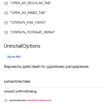
"OPEN_AS_REGULAR_TAB"
"OPEN_AS_INNED_TAB"
"ОТКРЫТЬ_КАК_ОКНО"
"ОТКРЫТЬ_ПОЛНЫЙ_ЭКРАН"
Uninstall
Options
Хром 88+
Варианты действий по удалению расширения.
ХАРАКТЕРИСТИКИ
showConfirmDialog
логическое
необязательное