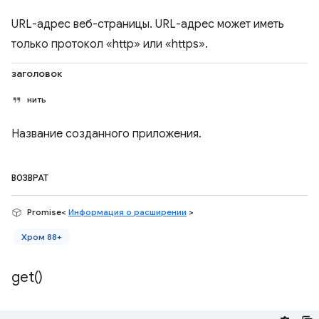
URL-адрес веб-страницы. URL-адрес может иметь
только протокол «http» или «https».
заголовок
нить
Название созданного приложения.
ВОЗВРАТ
Promise<
Информация о расширении
>
Хром 88+
get(
)