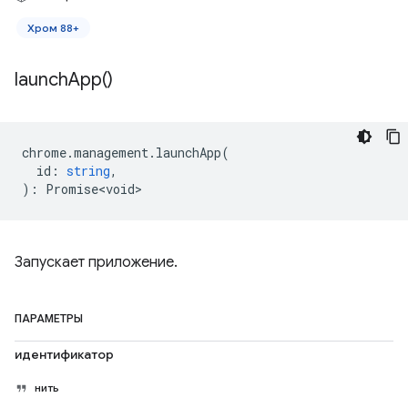
Хром 88+
launch
App(
)
chrome
.
management
.
launchApp
(
id
:
string
,
)
:
Promise<void>
Запускает приложение.
ПАРАМЕТРЫ
идентификатор
нить