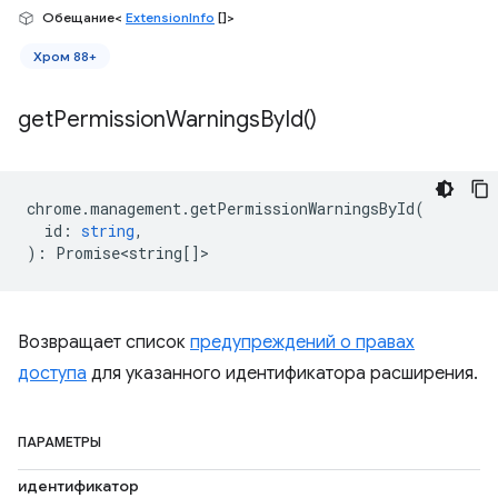
Обещание<
ExtensionInfo
[]>
Хром 88+
get
Permission
Warnings
By
Id(
)
chrome
.
management
.
getPermissionWarningsById
(
id
:
string
,
)
:
Promise<string
[]>
Возвращает список
предупреждений о правах
доступа
для указанного идентификатора расширения.
ПАРАМЕТРЫ
идентификатор