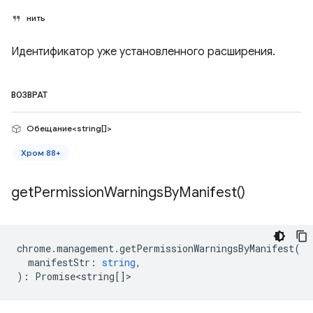
нить
Идентификатор уже установленного расширения.
ВОЗВРАТ
Обещание<string[]>
Хром 88+
get
Permission
Warnings
By
Manifest(
)
chrome
.
management
.
getPermissionWarningsByManifest
(
manifestStr
:
string
,
)
:
Promise<string
[]>