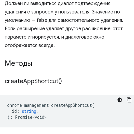
Должен ли выводиться диалог подтверждения
удаления с запросом у пользователя. Значение по
умолчанию — false для самостоятельного удаления.
Если расширение удаляет другое расширение, этот
параметр игнорируется, и диалоговое окно
отображается всегда.
Методы
create
App
Shortcut(
)
chrome
.
management
.
createAppShortcut
(
id
:
string
,
)
:
Promise<void>