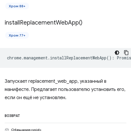
Хром 88+
install
Replacement
Web
App(
)
Хром 77+
chrome
.
management
.
installReplacementWebApp
()
:
Promis
Запускает replacement_web_app, указанный в
манифесте. Предлагает пользователю установить его,
если он ещё не установлен.
ВОЗВРАТ
Обещание<void>