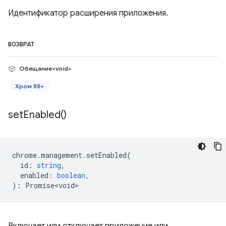
Идентификатор расширения приложения.
ВОЗВРАТ
Обещание<void>
Хром 88+
set
Enabled(
)
chrome
.
management
.
setEnabled
(
id
:
string
,
enabled
:
boolean
,
)
:
Promise<void>