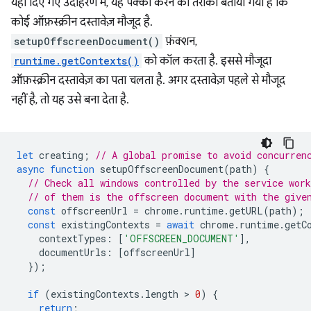
यहां दिए गए उदाहरण में, यह पक्का करने का तरीका बताया गया है कि
कोई ऑफ़स्क्रीन दस्तावेज़ मौजूद है.
setupOffscreenDocument()
फ़ंक्शन,
runtime.getContexts()
को कॉल करता है. इससे मौजूदा
ऑफ़स्क्रीन दस्तावेज़ का पता चलता है. अगर दस्तावेज़ पहले से मौजूद
नहीं है, तो यह उसे बना देता है.
let
creating
;
// A global promise to avoid concurren
async
function
setupOffscreenDocument
(
path
)
{
// Check all windows controlled by the service work
// of them is the offscreen document with the give
const
offscreenUrl
=
chrome
.
runtime
.
getURL
(
path
);
const
existingContexts
=
await
chrome
.
runtime
.
getC
contextTypes
:
[
'OFFSCREEN_DOCUMENT'
],
documentUrls
:
[
offscreenUrl
]
});
if
(
existingContexts
.
length
 > 
0
)
{
return
;