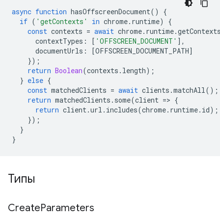
async
function
hasOffscreenDocument
()
{
if
(
'getContexts'
in
chrome
.
runtime
)
{
const
contexts
=
await
chrome
.
runtime
.
getContext
contextTypes
:
[
'OFFSCREEN_DOCUMENT'
],
documentUrls
:
[
OFFSCREEN_DOCUMENT_PATH
]
});
return
Boolean
(
contexts
.
length
);
}
else
{
const
matchedClients
=
await
clients
.
matchAll
();
return
matchedClients
.
some
(
client
=
>
{
return
client
.
url
.
includes
(
chrome
.
runtime
.
id
);
});
}
}
Типы
Create
Parameters