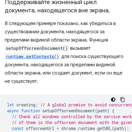
Поддерживайте жизненный цикл
документа
,
находящегося вне экрана
.
В следующем примере показано, как убедиться в
существовании документа, находящегося за
пределами видимой области экрана. Функция
setupOffscreenDocument()
вызывает
runtime.getContexts()
для поиска существующего
документа, находящегося за пределами видимой
области экрана, или создает документ, если он еще
не существует.
let
creating
;
// A global promise to avoid concurren
async
function
setupOffscreenDocument
(
path
)
{
// Check all windows controlled by the service work
// of them is the offscreen document with the give
const
offscreenUrl
=
chrome
.
runtime
.
getURL
(
path
);