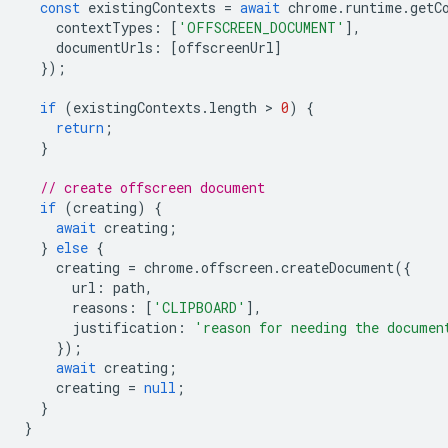
const
existingContexts
=
await
chrome
.
runtime
.
getC
contextTypes
:
[
'OFFSCREEN_DOCUMENT'
],
documentUrls
:
[
offscreenUrl
]
});
if
(
existingContexts
.
length
 > 
0
)
{
return
;
}
// create offscreen document
if
(
creating
)
{
await
creating
;
}
else
{
creating
=
chrome
.
offscreen
.
createDocument
({
url
:
path
,
reasons
:
[
'CLIPBOARD'
],
justification
:
'reason for needing the documen
});
await
creating
;
creating
=
null
;
}
}