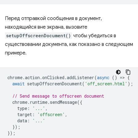
Перед отправкой сообщения в документ,
находящийся вне экрана, вызовите
setupOffscreenDocument()
чтобы убедиться в
существовании документа, как показано в следующем
примере.
chrome
.
action
.
onClicked
.
addListener
(
async
()
=
>
{
await
setupOffscreenDocument
(
'off_screen.html'
);
// Send message to offscreen document
chrome
.
runtime
.
sendMessage
({
type
:
'...'
,
target
:
'offscreen'
,
data
:
'...'
});
});