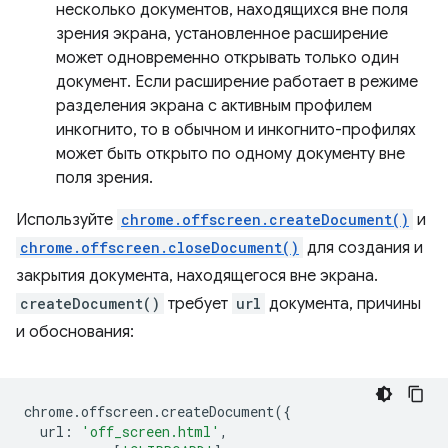
несколько документов, находящихся вне поля
зрения экрана, установленное расширение
может одновременно открывать только один
документ. Если расширение работает в режиме
разделения экрана с активным профилем
инкогнито, то в обычном и инкогнито-профилях
может быть открыто по одному документу вне
поля зрения.
Используйте
chrome.offscreen.createDocument()
и
chrome.offscreen.closeDocument()
для создания и
закрытия документа, находящегося вне экрана.
createDocument()
требует
url
документа, причины
и обоснования:
chrome
.
offscreen
.
createDocument
({
url
:
'off_screen.html'
,