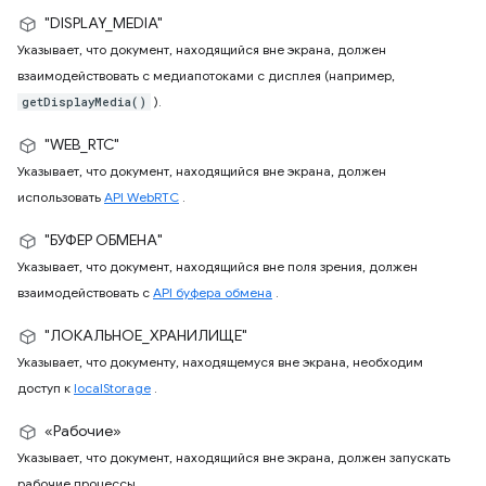
"DISPLAY_MEDIA"
Указывает, что документ, находящийся вне экрана, должен
взаимодействовать с медиапотоками с дисплея (например,
).
getDisplayMedia()
"WEB_RTC"
Указывает, что документ, находящийся вне экрана, должен
использовать
API WebRTC
.
"БУФЕР ОБМЕНА"
Указывает, что документ, находящийся вне поля зрения, должен
взаимодействовать с
API буфера обмена
.
"ЛОКАЛЬНОЕ_ХРАНИЛИЩЕ"
Указывает, что документу, находящемуся вне экрана, необходим
доступ к
localStorage
.
«Рабочие»
Указывает, что документ, находящийся вне экрана, должен запускать
рабочие процессы.