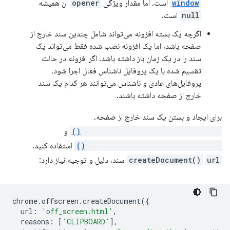
window
است، اما مقدار ویژگی
opener
آن همیشه
null
است.
اگرچه یک بسته افزونه می‌تواند شامل چندین سند خارج از
صفحه باشد، اما یک افزونه نصب شده فقط می‌تواند یک
سند را در یک زمان باز داشته باشد. اگر افزونه در حالت
تقسیم شده با یک پروفایل ناشناس فعال اجرا شود،
پروفایل‌های عادی و ناشناس می‌توانند هر کدام یک سند
خارج از صفحه داشته باشند.
برای ایجاد و بستن یک سند خارج از صفحه،
chrome.offscreen.createDocument()
و
chrome.offscreen.closeDocument()
استفاده کنید.
url
createDocument()
سند، دلیل و توجیه نیاز دارد:
chrome
.
offscreen
.
createDocument
({
url
:
'off_screen.html'
,
reasons
:
[
'CLIPBOARD'
],