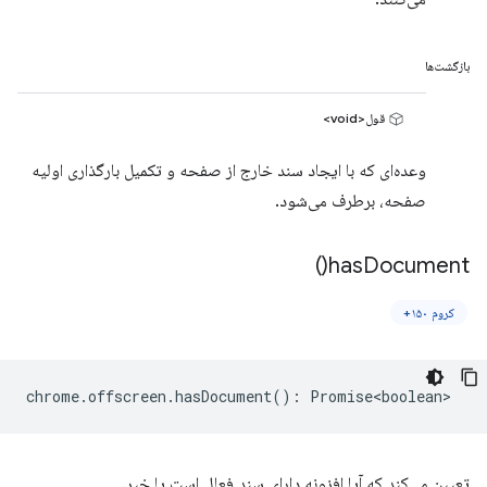
بازگشت‌ها
قول<void>
وعده‌ای که با ایجاد سند خارج از صفحه و تکمیل بارگذاری اولیه
صفحه، برطرف می‌شود.
)
has
Document(
کروم ۱۵۰+
chrome
.
offscreen
.
hasDocument
()
:
Promise<boolean>
تعیین می‌کند که آیا افزونه دارای سند فعال است یا خیر.