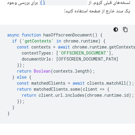
نسخه‌های قبلی کروم، از
clients.matchAll()
برای بررسی وجود
یک سند خارج از صفحه استفاده کنید:
async
function
hasOffscreenDocument
()
{
if
(
'getContexts'
in
chrome
.
runtime
)
{
const
contexts
=
await
chrome
.
runtime
.
getContext
contextTypes
:
[
'OFFSCREEN_DOCUMENT'
],
documentUrls
:
[
OFFSCREEN_DOCUMENT_PATH
]
});
return
Boolean
(
contexts
.
length
);
}
else
{
const
matchedClients
=
await
clients
.
matchAll
();
return
matchedClients
.
some
(
client
=
>
{
return
client
.
url
.
includes
(
chrome
.
runtime
.
id
);
});
}
}