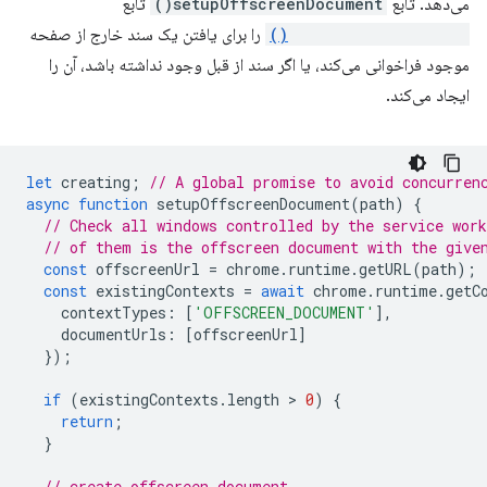
می‌دهد. تابع
setupOffscreenDocument()
تابع
runtime.getContexts()
را برای یافتن یک سند خارج از صفحه
موجود فراخوانی می‌کند، یا اگر سند از قبل وجود نداشته باشد، آن را
ایجاد می‌کند.
let
creating
;
// A global promise to avoid concurren
async
function
setupOffscreenDocument
(
path
)
{
// Check all windows controlled by the service work
// of them is the offscreen document with the give
const
offscreenUrl
=
chrome
.
runtime
.
getURL
(
path
);
const
existingContexts
=
await
chrome
.
runtime
.
getC
contextTypes
:
[
'OFFSCREEN_DOCUMENT'
],
documentUrls
:
[
offscreenUrl
]
});
if
(
existingContexts
.
length
 > 
0
)
{
return
;
}
// create offscreen document