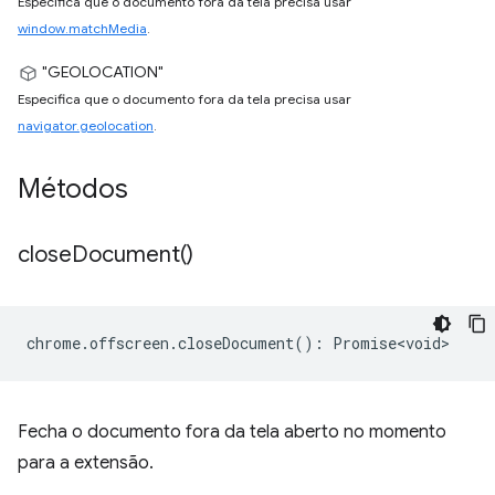
Especifica que o documento fora da tela precisa usar
window.matchMedia
.
"GEOLOCATION"
Especifica que o documento fora da tela precisa usar
navigator.geolocation
.
Métodos
close
Document(
)
chrome
.
offscreen
.
closeDocument
()
:
Promise<void>
Fecha o documento fora da tela aberto no momento
para a extensão.