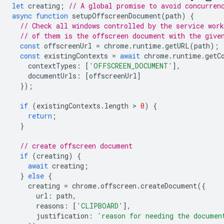
let
creating
;
// A global promise to avoid concurren
async
function
setupOffscreenDocument
(
path
)
{
// Check all windows controlled by the service work
// of them is the offscreen document with the give
const
offscreenUrl
=
chrome
.
runtime
.
getURL
(
path
);
const
existingContexts
=
await
chrome
.
runtime
.
getC
contextTypes
:
[
'OFFSCREEN_DOCUMENT'
],
documentUrls
:
[
offscreenUrl
]
});
if
(
existingContexts
.
length
 > 
0
)
{
return
;
}
// create offscreen document
if
(
creating
)
{
await
creating
;
}
else
{
creating
=
chrome
.
offscreen
.
createDocument
({
url
:
path
,
reasons
:
[
'CLIPBOARD'
],
justification
:
'reason for needing the documen