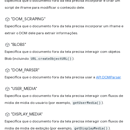
Especifica que o documento fora da tela precisa incorporar e criar um
script de iframe para modificar o conteúdo dele.
"DOM_SCRAPING"
Especifica que o documento fora da tela precisa incorporar um iframe e
extrair o DOM dele para extrair informações.
"BLOBS"
Especifica que o documento fora da tela precisa interagir com objetos
Blob (incluindo
).
URL.createObjectURL()
"DOM_PARSER"
Especifica que o documento fora da tela precisa usar a
API DOMParser
.
"USER_MEDIA"
Especifica que o documento fora da tela precisa interagir com fluxos de
mídia de mídia do usuário (por exemplo,
).
getUserMedia()
"DISPLAY_MEDIA"
Especifica que o documento fora da tela precisa interagir com fluxos de
mídia de mídia de exibição (por exemplo,
).
getDisplayMedia()