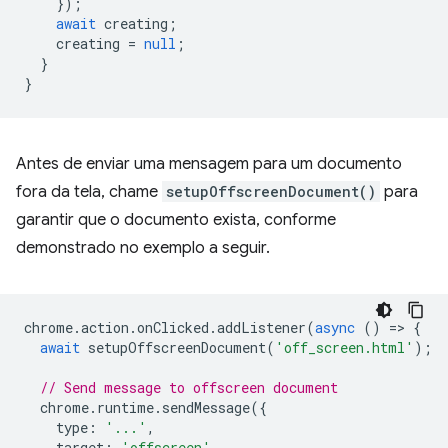
});
await
creating
;
creating
=
null
;
}
}
Antes de enviar uma mensagem para um documento
fora da tela, chame
setupOffscreenDocument()
para
garantir que o documento exista, conforme
demonstrado no exemplo a seguir.
chrome
.
action
.
onClicked
.
addListener
(
async
()
=
>
{
await
setupOffscreenDocument
(
'off_screen.html'
);
// Send message to offscreen document
chrome
.
runtime
.
sendMessage
({
type
:
'...'
,
target
:
'offscreen'
,