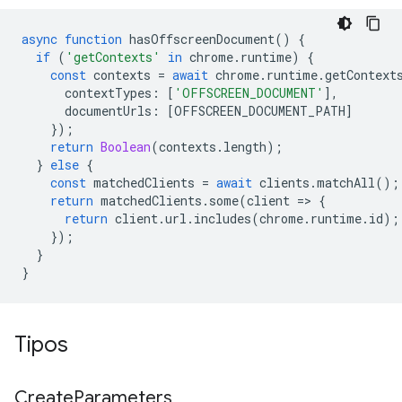
async
function
hasOffscreenDocument
()
{
if
(
'getContexts'
in
chrome
.
runtime
)
{
const
contexts
=
await
chrome
.
runtime
.
getContext
contextTypes
:
[
'OFFSCREEN_DOCUMENT'
],
documentUrls
:
[
OFFSCREEN_DOCUMENT_PATH
]
});
return
Boolean
(
contexts
.
length
);
}
else
{
const
matchedClients
=
await
clients
.
matchAll
();
return
matchedClients
.
some
(
client
=
>
{
return
client
.
url
.
includes
(
chrome
.
runtime
.
id
);
});
}
}
Tipos
Create
Parameters