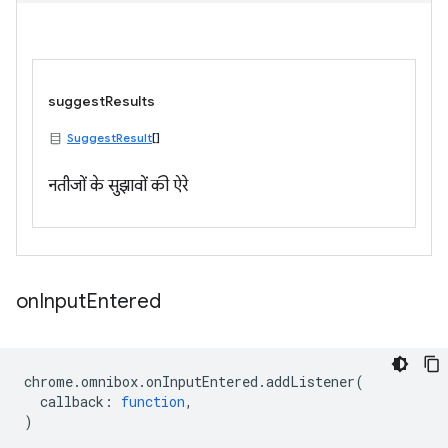
suggestResults
SuggestResult
[]
नतीजों के सुझावों की ऐरे
on
Input
Entered
chrome
.
omnibox
.
onInputEntered
.
addListener
(
callback
:
function
,
)