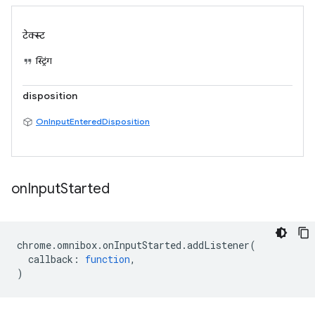
टेक्स्ट
स्ट्रिंग
disposition
OnInputEnteredDisposition
on
Input
Started
chrome
.
omnibox
.
onInputStarted
.
addListener
(
callback
:
function
,
)