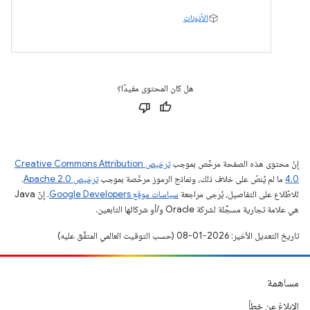
الأذونات
هل كان المحتوى مفيدًا؟
إنّ محتوى هذه الصفحة مرخّص بموجب
ترخيص Creative Commons Attribution
4.0‏
ما لم يُنصّ على خلاف ذلك، ونماذج الرموز مرخّصة بموجب
ترخيص Apache 2.0‏
.
للاطّلاع على التفاصيل، يُرجى مراجعة
سياسات موقع Google Developers‏
. إنّ Java
هي علامة تجارية مسجَّلة لشركة Oracle و/أو شركائها التابعين.
تاريخ التعديل الأخير: 2026-01-08 (حسب التوقيت العالمي المتفَّق عليه)
مساهمة
الإبلاغ عن خطأ