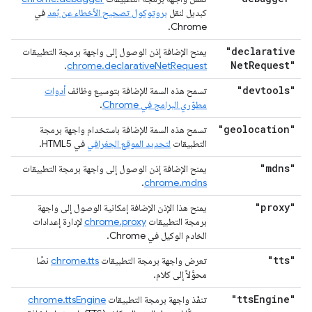
كبديل لنقل
بروتوكول تصحيح الأخطاء عن بُعد
في
Chrome.
"declarative
يمنح الإضافة إذن الوصول إلى واجهة برمجة التطبيقات
Net
Request"
.
chrome.declarativeNetRequest
"devtools"
تسمح هذه السمة للإضافة بتوسيع وظائف
أدوات
مطوّري البرامج في Chrome
.
"geolocation"
تسمح هذه السمة للإضافة باستخدام واجهة برمجة
التطبيقات
لتحديد الموقع الجغرافي
في HTML5.
"mdns"
يمنح الإضافة إذن الوصول إلى واجهة برمجة التطبيقات
.
chrome.mdns
"proxy"
يمنح هذا الإذن الإضافة إمكانية الوصول إلى واجهة
برمجة التطبيقات
chrome.proxy
لإدارة إعدادات
الخادم الوكيل في Chrome.
"tts"
تعرض واجهة برمجة التطبيقات
chrome.tts
نصًا
محوَّلاً إلى كلام.
"tts
Engine"
تنفّذ واجهة برمجة التطبيقات
chrome.ttsEngine