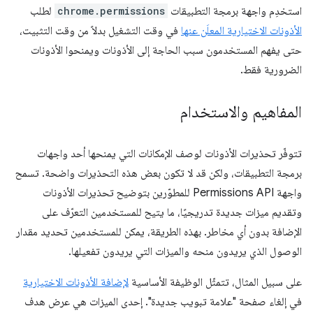
استخدِم واجهة برمجة التطبيقات
chrome.permissions
لطلب
الأذونات الاختيارية المعلَن عنها
في وقت التشغيل بدلاً من وقت التثبيت،
حتى يفهم المستخدمون سبب الحاجة إلى الأذونات ويمنحوا الأذونات
الضرورية فقط.
المفاهيم والاستخدام
تتوفّر تحذيرات الأذونات لوصف الإمكانات التي يمنحها أحد واجهات
برمجة التطبيقات، ولكن قد لا تكون بعض هذه التحذيرات واضحة. تسمح
واجهة Permissions API للمطوّرين بتوضيح تحذيرات الأذونات
وتقديم ميزات جديدة تدريجيًا، ما يتيح للمستخدمين التعرّف على
الإضافة بدون أي مخاطر. بهذه الطريقة، يمكن للمستخدمين تحديد مقدار
الوصول الذي يريدون منحه والميزات التي يريدون تفعيلها.
على سبيل المثال، تتمثّل الوظيفة الأساسية
لإضافة الأذونات الاختيارية
في إلغاء صفحة "علامة تبويب جديدة". إحدى الميزات هي عرض هدف