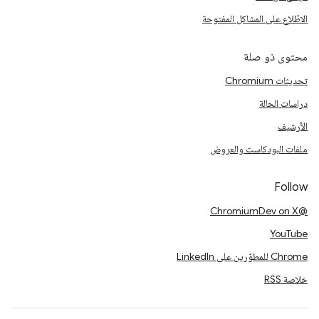
الاطّلاع على المشاكل المفتوحة
محتوى ذو صلة
تحديثات Chromium
دراسات الحالة
الأرشيف
ملفات البودكاست والعروض
Follow
@ChromiumDev on X
YouTube
Chrome للمطوّرين على LinkedIn
خلاصة RSS