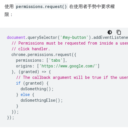
使用
permissions.request()
在使用者手勢中要求權
限：
document
.
querySelector
(
'#my-button'
).
addEventListene
// Permissions must be requested from inside a use
// click handler.
chrome
.
permissions
.
request
({
permissions
:
[
'tabs'
],
origins
:
[
'https://www.google.com/'
]
},
(
granted
)
=
>
{
// The callback argument will be true if the use
if
(
granted
)
{
doSomething
();
}
else
{
doSomethingElse
();
}
});
});