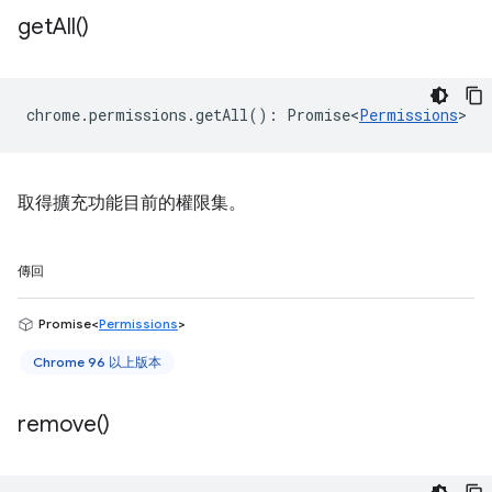
get
All(
)
chrome
.
permissions
.
getAll
()
:
Promise<
Permissions
>
取得擴充功能目前的權限集。
傳回
Promise<
Permissions
>
Chrome 96 以上版本
remove(
)