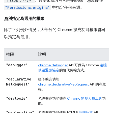
"https://*/*"
。只要來源具有相符的結構，您就能在
"Permissions.origins"
中指定任何來源。
無法
指定為選用的權限
除了下列例外情況，大部分的 Chrome 擴充功能權限都可
以指定為選用。
權限
說明
"debugger"
chrome.debugger
API 可做為 Chrome
遠端
偵錯通訊協定
的替代傳輸方式。
"declarative
授予擴充功能
Net
Request"
chrome.declarativeNetRequest
API 的存取
權。
"devtools"
允許擴充功能擴充
Chrome 開發人員工具
功
能。
"geolocation"
允許擴充功能使用 HTML5
地理位置
API。