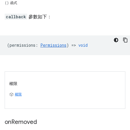
函式
callback
參數如下：
(
permissions
:
Permissions
) =>
void
權限
權限
on
Removed