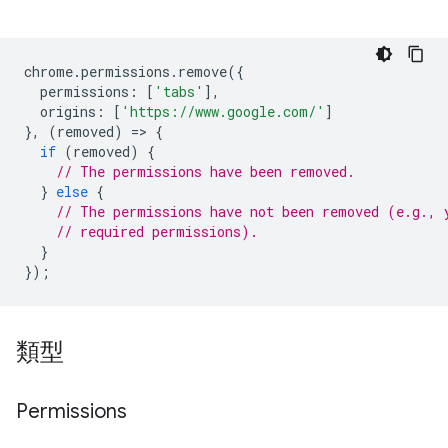
chrome
.
permissions
.
remove
({
permissions
:
[
'tabs'
],
origins
:
[
'https://www.google.com/'
]
},
(
removed
)
=
>
{
if
(
removed
)
{
// The permissions have been removed.
}
else
{
// The permissions have not been removed (e.g., 
// required permissions).
}
});
類型
Permissions