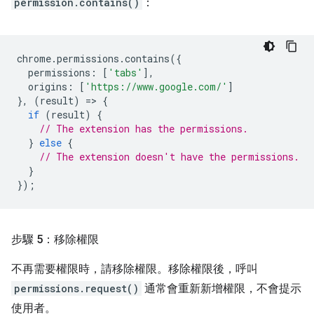
permission.contains()
：
chrome
.
permissions
.
contains
({
permissions
:
[
'tabs'
],
origins
:
[
'https://www.google.com/'
]
},
(
result
)
=
>
{
if
(
result
)
{
// The extension has the permissions.
}
else
{
// The extension doesn't have the permissions.
}
});
步驟 5：移除權限
不再需要權限時，請移除權限。移除權限後，呼叫
permissions.request()
通常會重新新增權限，不會提示
使用者。